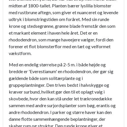
midten af 1800-tallet. Planten bærer lyslilla blomster
med rustbrune aftegn, som giver et nuanceret og levende
udtryk i blomstringstiden om foråret. Med sin runde
krone og stedsegrønne, grønne blade fremstår den som
et markant element i haven hele året. Det er en
rhododendron, som mange haveejere vælger, fordi den
forener et flot blomsterflor med en tæt og velformet
vækstform.
Med en endelig størrelse på 2-5 m. i både højde og
bredde er 'Everestianum' en rhododendron, der gør sig
gældende både som solitærplante og i
gruppeplantninger. Den trives bedst i halvskygge og
kræver surbund, hvilket gør den til et oplagt valg i
skovbede, hvor den kan stå under let trækronedække
sammen med andre surjordsplanter som bøg, erantis og
andre rhododendron. I parker og større haver kan den
danne flotte sammenhængende beplantninger, der
skaber rum og struktur. Den runde krone giver et