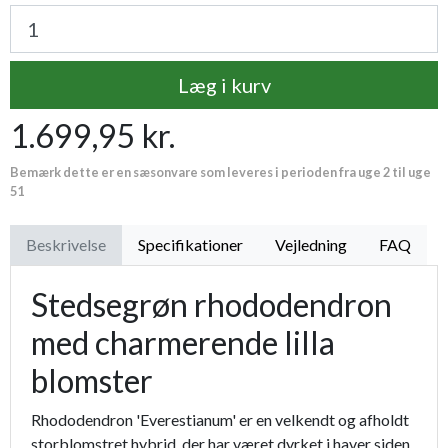
Læg i kurv
1.699,95 kr.
Bemærk dette er en sæsonvare som leveres i perioden fra uge 2 til uge
51
Beskrivelse
Specifikationer
Vejledning
FAQ
Stedsegrøn rhododendron
med charmerende lilla
blomster
Rhododendron 'Everestianum' er en velkendt og afholdt
storblomstret hybrid, der har været dyrket i haver siden