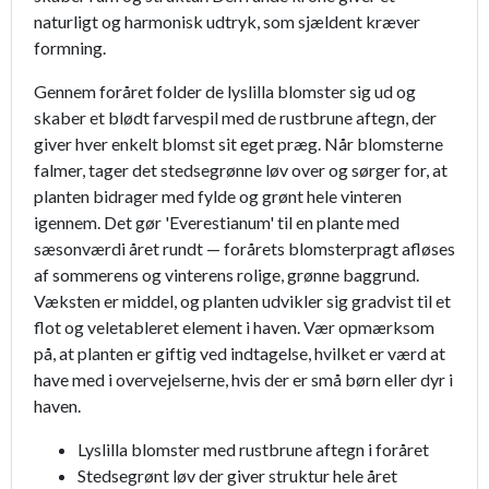
naturligt og harmonisk udtryk, som sjældent kræver
formning.
Gennem foråret folder de lyslilla blomster sig ud og
skaber et blødt farvespil med de rustbrune aftegn, der
giver hver enkelt blomst sit eget præg. Når blomsterne
falmer, tager det stedsegrønne løv over og sørger for, at
planten bidrager med fylde og grønt hele vinteren
igennem. Det gør 'Everestianum' til en plante med
sæsonværdi året rundt — forårets blomsterpragt afløses
af sommerens og vinterens rolige, grønne baggrund.
Væksten er middel, og planten udvikler sig gradvist til et
flot og veletableret element i haven. Vær opmærksom
på, at planten er giftig ved indtagelse, hvilket er værd at
have med i overvejelserne, hvis der er små børn eller dyr i
haven.
Lyslilla blomster med rustbrune aftegn i foråret
Stedsegrønt løv der giver struktur hele året