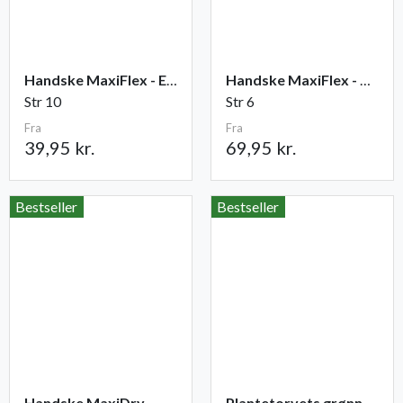
Handske MaxiFlex - Elite
Handske MaxiFlex - Cut
Str 10
Str 6
Fra
Fra
39,95 kr.
69,95 kr.
Bestseller
Bestseller
Handske MaxiDry
Plantetorvets grønne vandingspose 75 liter