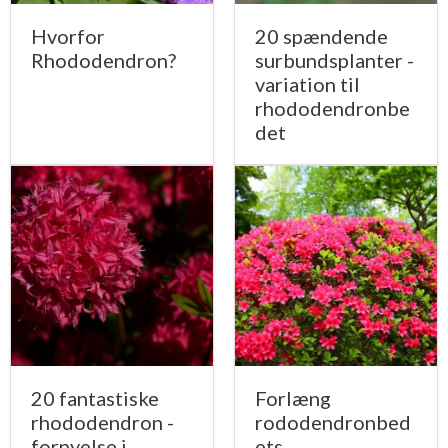
Hvorfor
20 spændende
Rhododendron?
surbundsplanter -
variation til
rhododendronbe
det
20 fantastiske
Forlæng
rhododendron -
rododendronbed
fornyelse i
ets