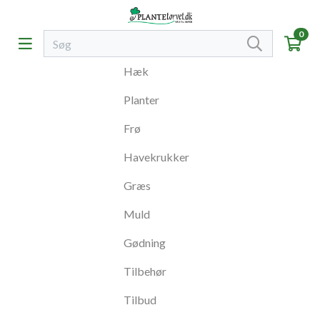
0
Hæk
Planter
Frø
Havekrukker
Græs
Muld
Gødning
Tilbehør
Tilbud