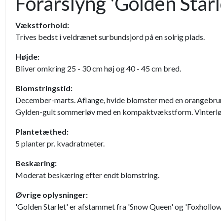
Forårslyng 'Golden Starl
Vækstforhold:
Trives bedst i veldrænet surbundsjord på en solrig plads.
Højde:
Bliver omkring 25 - 30 cm høj og 40 - 45 cm bred.
Blomstringstid:
December-marts. Aflange, hvide blomster med en orangebrun
Gylden-gult sommerløv med en kompaktvækstform. Vinterløv
Plantetæthed:
5 planter pr. kvadratmeter.
Beskæring:
Moderat beskæring efter endt blomstring.
Øvrige oplysninger:
'Golden Starlet' er afstammet fra 'Snow Queen' og 'Foxhollow