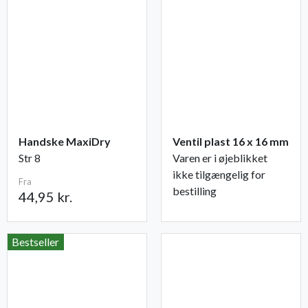
Handske MaxiDry
Ventil plast 16 x 16 mm
Str 8
Varen er i øjeblikket
ikke tilgængelig for
Fra
bestilling
44,95 kr.
Bestseller