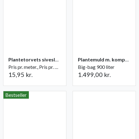
Plantetorvets siveslange Ø16 mm
Plantemuld m. kompost fra Champost
Pris pr. meter., Pris pr. meter
Big-bag 900 liter
15,95 kr.
1.499,00 kr.
Bestseller