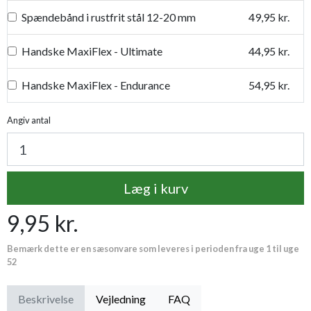
Spændebånd i rustfrit stål 12-20 mm
49,95 kr.
Handske MaxiFlex - Ultimate
44,95 kr.
Handske MaxiFlex - Endurance
54,95 kr.
Handske MaxiFlex - Elite
44,95 kr.
Angiv antal
Handske MaxiFlex - Cut
79,95 kr.
Læg i kurv
Handske MaxiDry
54,95 kr.
9,95 kr.
Plantetorvets grønne vandingspose 75 liter
109,95 kr.
Bemærk dette er en sæsonvare som leveres i perioden fra uge 1 til uge
Luksus læderhandske
159,95 kr.
52
Premium læder handske Flutter
119,95 kr.
Beskrivelse
Vejledning
FAQ