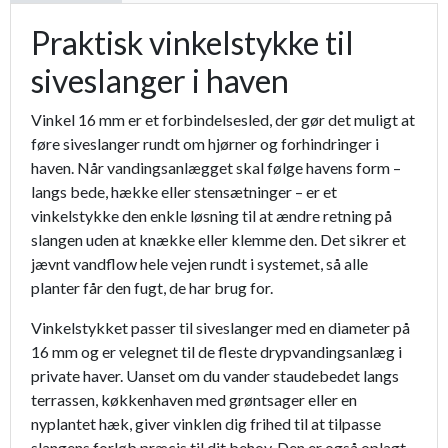
Proffesionel vandingspose 100 liter
149,95 kr.
Praktisk vinkelstykke til
T-stykke 16 mm
9,95 kr.
siveslanger i haven
Samlestykke 16 mm
4,95 kr.
Vinkel 16 mm er et forbindelsesled, der gør det muligt at
føre siveslanger rundt om hjørner og forhindringer i
haven. Når vandingsanlægget skal følge havens form –
langs bede, hække eller stensætninger – er et
vinkelstykke den enkle løsning til at ændre retning på
slangen uden at knække eller klemme den. Det sikrer et
jævnt vandflow hele vejen rundt i systemet, så alle
planter får den fugt, de har brug for.
Vinkelstykket passer til siveslanger med en diameter på
16 mm og er velegnet til de fleste drypvandingsanlæg i
private haver. Uanset om du vander staudebedet langs
terrassen, køkkenhaven med grøntsager eller en
nyplantet hæk, giver vinklen dig frihed til at tilpasse
slangens forløb præcis til dit behov. Den er også oplagt,