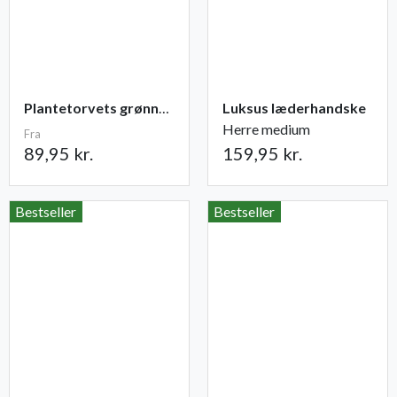
Plantetorvets grønne vandingspose 75 liter
Luksus læderhandske
Herre medium
Fra
89,95 kr.
159,95 kr.
Bestseller
Bestseller