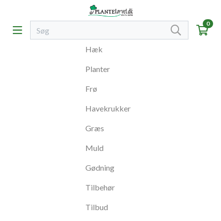
0
Hæk
Planter
Frø
Havekrukker
Græs
Muld
Gødning
Tilbehør
Tilbud