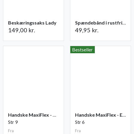
Beskæringssaks Lady
Spændebånd i rustfrit stål 12-20 mm
149,00 kr.
49,95 kr.
Bestseller
Handske MaxiFlex - Ultimate
Handske MaxiFlex - Endurance
Str 9
Str 6
Fra
Fra