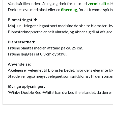
Vand sårillen inden såning, og dæk frøene med
vermiculite
. 
Dækkes evt. med plast eller en
fiberdug
, for at fremme spiri
Blomstringstid:
Maj-juni. Meget elegant sort med sine dobbelte blomster i hvi
Blomsterknopperne er helt vinrøde, og åbner sig til at afslø
Plantetæthed:
Frøene plantes med en afstand på ca. 25 cm.
Frøene lægges i et 0,3 cm dybt hul.
Anvendelse:
Akelejen er velegnet til blomsterbedet, hvor dens elegante 
Stauden er også meget velegnet som snitblomst til den roman
Øvrige oplysninger:
'Winky Double Red-White' kan dyrkes i hele landet, da den er