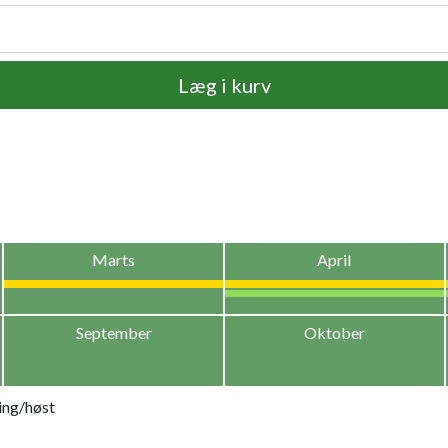
Læg i kurv
Marts
April
September
Oktober
ing/høst