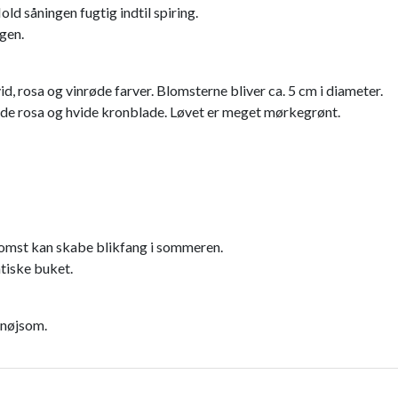
Hold såningen fugtig indtil spiring.
ngen.
d, rosa og vinrøde farver. Blomsterne bliver ca. 5 cm i diameter.
re de rosa og hvide kronblade. Løvet er meget mørkegrønt.
blomst kan skabe blikfang i sommeren.
tiske buket.
 nøjsom.