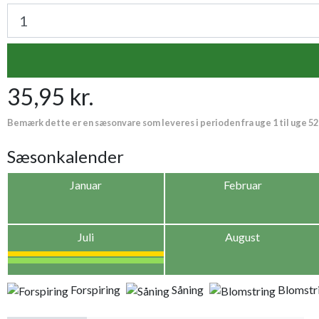
35,95 kr.
Bemærk dette er en sæsonvare som leveres i perioden fra uge 1 til uge 52
Sæsonkalender
Januar
Februar
Juli
August
Forspiring
Såning
Blomstr