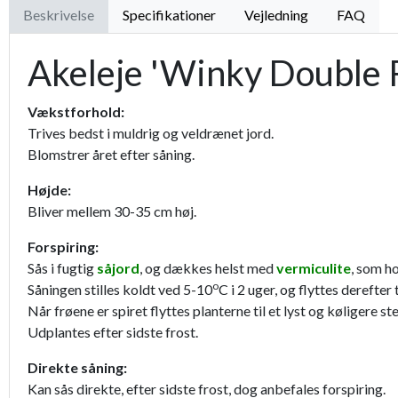
Beskrivelse
Specifikationer
Vejledning
FAQ
Akeleje 'Winky Double 
Vækstforhold:
Trives bedst i muldrig og veldrænet jord.
Blomstrer året efter såning.
Højde:
Bliver mellem 30-35 cm høj.
Forspiring:
Sås i fugtig
såjord
, og dækkes helst med
vermiculite
, som ho
o
Såningen stilles koldt ved 5-10
C i 2 uger, og flyttes derefter
Når frøene er spiret flyttes planterne til et lyst og køligere 
Udplantes efter sidste frost.
Direkte såning:
Kan sås direkte, efter sidste frost, dog anbefales forspiring.