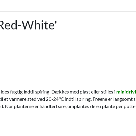
Red-White'
ldes fugtig indtil spiring. Dækkes med plast eller stilles i
minidriv
o
 til et varmere sted ved 20-24
C indtil spiring. Frøene er langsomt 
sted. Når planterne er håndterbare, omplantes de én plante per potte