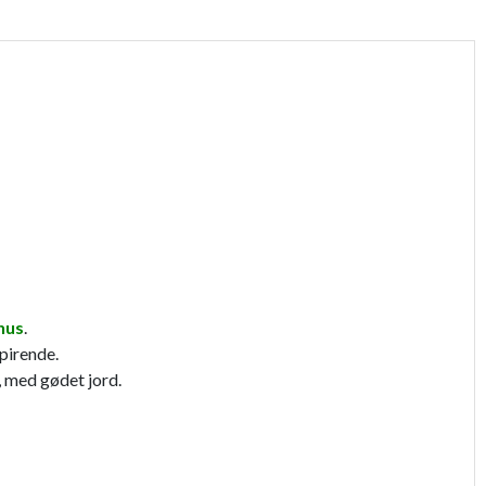
hus
.
spirende.
, med gødet jord.