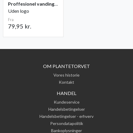
Proffesionel vandingspose 100 liter
Uden logo
Fra
79,95 kr.
OM PLANTETORVET
Vores historie
Kontakt
HANDEL
Kundeservice
Handelsbetingelser
Handelsbetingelser - erhverv
Persondatapolitik
Bankoplysninger