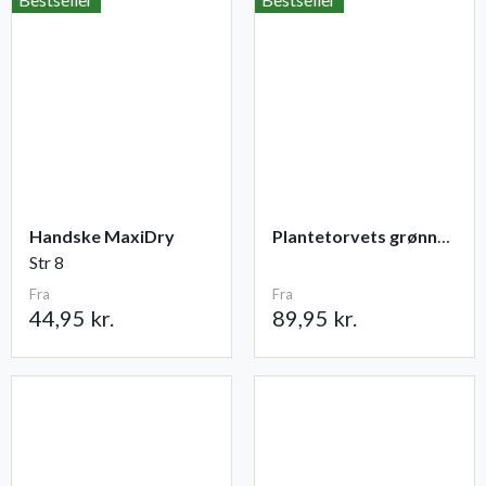
Handske MaxiDry
Plantetorvets grønne vandingspose 75 liter
Str 8
Fra
Fra
44,95 kr.
89,95 kr.