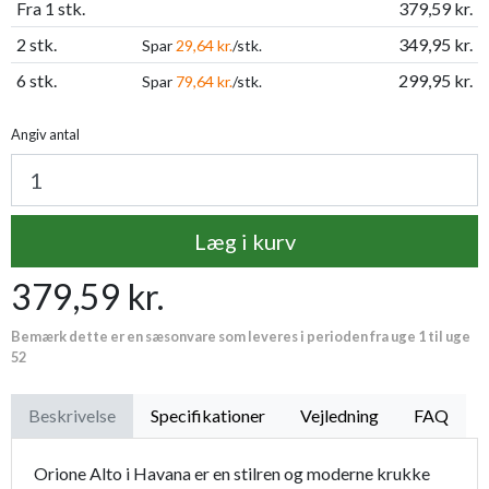
Fra 1 stk.
379,59 kr.
2 stk.
349,95 kr.
Spar
29,64 kr.
/stk.
6 stk.
299,95 kr.
Spar
79,64 kr.
/stk.
Angiv antal
Læg i kurv
379,59 kr.
Bemærk dette er en sæsonvare som leveres i perioden fra uge 1 til uge
52
Beskrivelse
Specifikationer
Vejledning
FAQ
Orione Alto i Havana er en stilren og moderne krukke