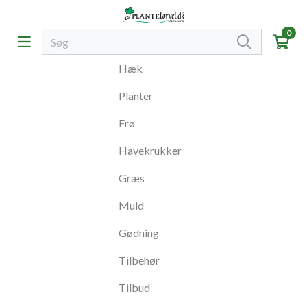
0
Hæk
Planter
Frø
Havekrukker
Græs
Muld
Gødning
Tilbehør
Tilbud