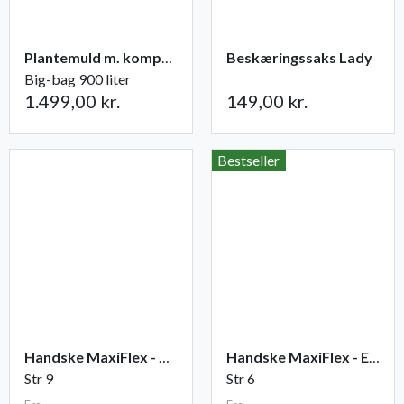
Plantemuld m. kompost fra Champost
Beskæringssaks Lady
Big-bag 900 liter
1.499,00 kr.
149,00 kr.
Bestseller
Handske MaxiFlex - Ultimate
Handske MaxiFlex - Endurance
Str 9
Str 6