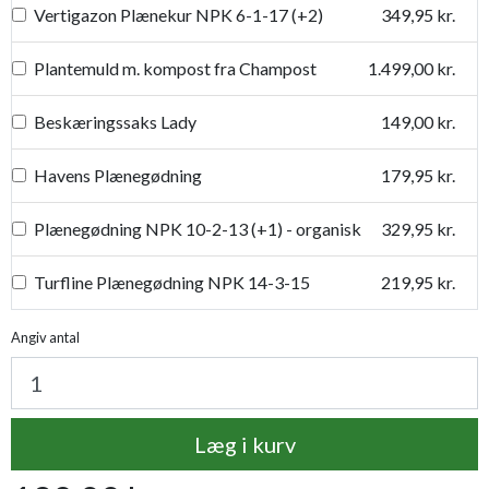
Vertigazon Plænekur NPK 6-1-17 (+2)
349,95 kr.
Plantemuld m. kompost fra Champost
1.499,00 kr.
Beskæringssaks Lady
149,00 kr.
Havens Plænegødning
179,95 kr.
Plænegødning NPK 10-2-13 (+1) - organisk
329,95 kr.
Turfline Plænegødning NPK 14-3-15
219,95 kr.
Turfline Plænekalk + gødning NPK 11-2-4
169,95 kr.
Angiv antal
Plantetorvets grønne vandingspose 75 liter
109,95 kr.
Læg i kurv
Perfekt Plæne - vedligeholdelse
350,00 kr.