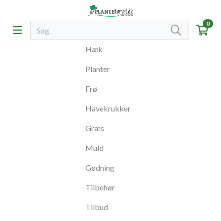
0
Hæk
Planter
Frø
Havekrukker
Græs
Muld
Gødning
Tilbehør
Tilbud