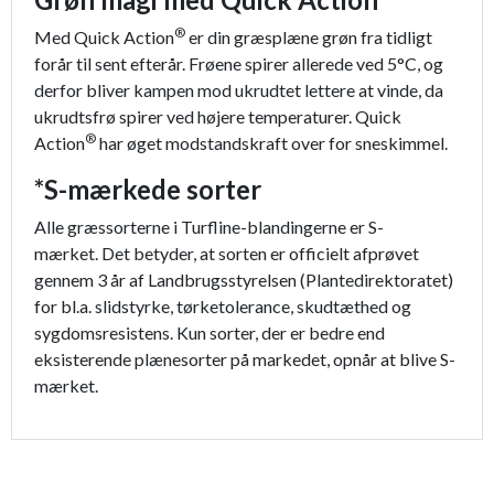
®
Med Quick Action
er din græsplæne grøn fra tidligt
forår til sent efterår. Frøene spirer allerede ved 5°C, og
derfor bliver kampen mod ukrudtet lettere at vinde, da
ukrudtsfrø spirer ved højere temperaturer. Quick
®
Action
har øget modstandskraft over for sneskimmel.
*
S-mærkede sorter
Alle græssorterne i Turfline-blandingerne er S-
mærket.
Det betyder, at sorten er officielt afprøvet
gennem 3 år af Landbrugsstyrelsen (Plantedirektoratet)
for bl.a. slidstyrke, tørketolerance, skudtæthed og
sygdomsresistens. Kun sorter, der er bedre end
eksisterende plænesorter på markedet, opnår at blive S-
mærket.