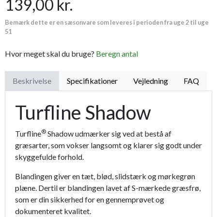
139,00 kr.
Proffesionel vandingspose 100 liter
149,95 kr.
Bemærk dette er en sæsonvare som leveres i perioden fra uge 2 til uge
Havens Perlekalk 15 KG.
69,95 kr.
51
Plænedress fra Champost
1.699,00 kr.
Hvor meget skal du bruge?
Beregn antal
Handske MaxiFlex - Ultimate
44,95 kr.
Beskrivelse
Specifikationer
Vejledning
FAQ
Turfline Shadow
®
Turfline
Shadow udmærker sig ved at bestå af
græsarter, som vokser langsomt og klarer sig godt under
skyggefulde forhold.
Blandingen giver en tæt, blød, slidstærk og mørkegrøn
plæne. Dertil er blandingen lavet af
S-mærkede græsfrø,
som er din sikkerhed for en gennemprøvet og
dokumenteret kvalitet.