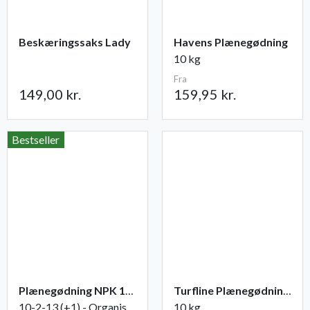
Beskæringssaks Lady
Havens Plænegødning
10 kg
Fra
149,00 kr.
159,95 kr.
Bestseller
Plænegødning NPK 10-2-13 (+1) - organisk
Turfline Plænegødning NPK 14-3-15
10-2-13 (+1) - Organisk, 15 kg
10 kg