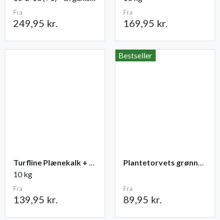
Fra
Fra
249,95 kr.
169,95 kr.
Bestseller
Turfline Plænekalk + gødning NPK 11-2-4
Plantetorvets grønne vandingspose 75 liter
10 kg
Fra
Fra
139,95 kr.
89,95 kr.