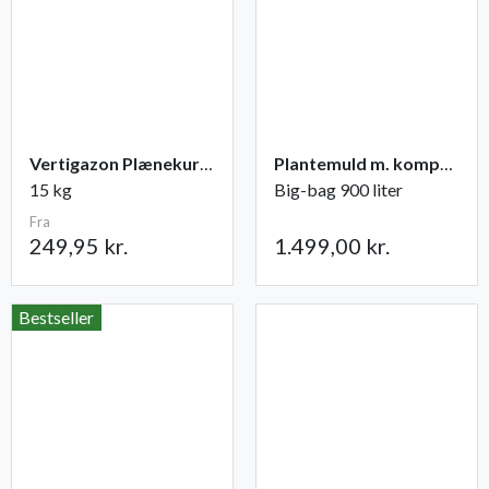
Vertigazon Plænekur NPK 6-1-17 (+2)
Plantemuld m. kompost fra Champost
15 kg
Big-bag 900 liter
Fra
249,95 kr.
1.499,00 kr.
Bestseller