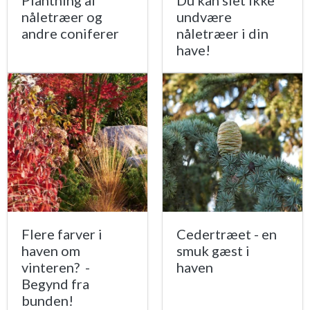
Plantning af
Du kan slet ikke
nåletræer og
undvære
andre coniferer
nåletræer i din
have!
Flere farver i
Cedertræet - en
haven om
smuk gæst i
vinteren? -
haven
Begynd fra
bunden!