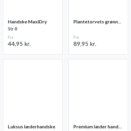
Handske MaxiDry
Plantetorvets grønne vandingspose 75 liter
Str 8
Fra
Fra
44,95 kr.
89,95 kr.
Luksus læderhandske
Premium læder handske Flutter