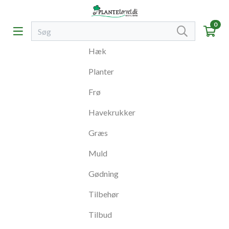
0
Hæk
Planter
Frø
Havekrukker
Græs
Muld
Gødning
Tilbehør
Tilbud