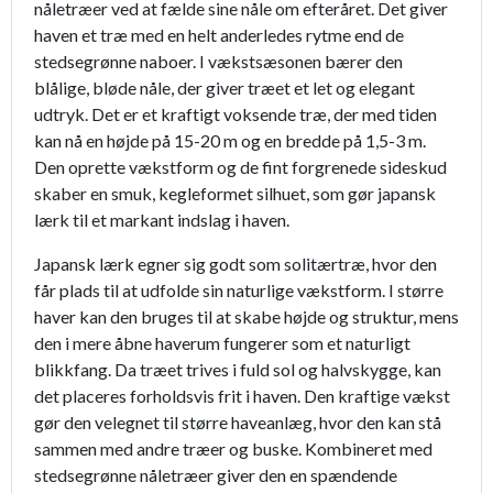
nåletræer ved at fælde sine nåle om efteråret. Det giver
haven et træ med en helt anderledes rytme end de
stedsegrønne naboer. I vækstsæsonen bærer den
blålige, bløde nåle, der giver træet et let og elegant
udtryk. Det er et kraftigt voksende træ, der med tiden
kan nå en højde på 15-20 m og en bredde på 1,5-3 m.
Den oprette vækstform og de fint forgrenede sideskud
skaber en smuk, kegleformet silhuet, som gør japansk
lærk til et markant indslag i haven.
Japansk lærk egner sig godt som solitærtræ, hvor den
får plads til at udfolde sin naturlige vækstform. I større
haver kan den bruges til at skabe højde og struktur, mens
den i mere åbne haverum fungerer som et naturligt
blikkfang. Da træet trives i fuld sol og halvskygge, kan
det placeres forholdsvis frit i haven. Den kraftige vækst
gør den velegnet til større haveanlæg, hvor den kan stå
sammen med andre træer og buske. Kombineret med
stedsegrønne nåletræer giver den en spændende