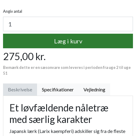
Angiv antal
Læg i kurv
275,00 kr.
Bemærk dette er en sæsonvare som leveres i perioden fra uge 2 til uge
51
Beskrivelse
Specifikationer
Vejledning
Et løvfældende nåletræ
med særlig karakter
Japansk lærk (Larix kaempferi) adskiller sig fra de fleste