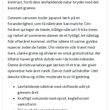
kontrast, fordi dens løvfældende natur bryder med det
konstant grønne.
Gennem sæsonen byder japansk lærk på en
foranderlighed, som få nåletræer kan matche. Om
foråret springer de bløde, blålige nåle ud i friske toner,
og i løbet af sommeren danner de et fyldigt, let nåletag.
Når efteråret kommer, skifter nålene til varme, gyldne
nuancer, inden de falder. Om vinteren står træet med
bare, slanke grene og afslører en smuk grenstruktur, der
tilfører haven grafisk dybde selv i de kolde måneder.
Denne årstidsvariation gør lærken til et træ, der giver
oplevelser hele året rundt. Den er fuldt ud hårdfør i det
danske klima og stiller moderate krav til gødning.
Løvfældende nåletræ med skiftende udtryk
gennem året
Kraftigt voksende med opret, kegleformet
vækstform
Trives i fuld sol og halvskygge