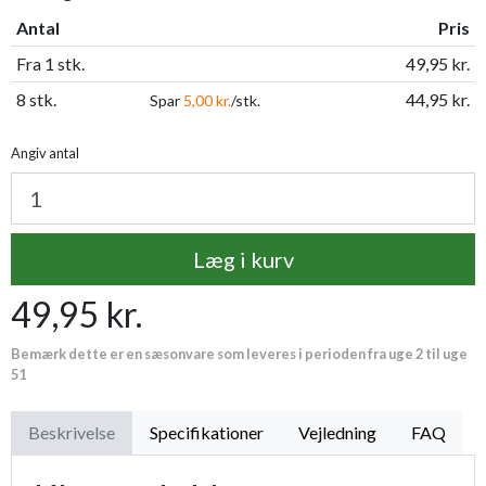
Antal
Pris
Fra 1 stk.
49,95 kr.
8 stk.
44,95 kr.
Spar
5,00 kr.
/stk.
Angiv antal
Læg i kurv
49,95 kr.
Bemærk dette er en sæsonvare som leveres i perioden fra uge 2 til uge
51
Beskrivelse
Specifikationer
Vejledning
FAQ