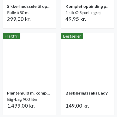
Sikkerhedssele til opbinding
Komplet opbinding pæl + grej til træer
Rulle á 50 m.
1 stk Ø 5 pæl + grej
299,00 kr.
49,95 kr.
Fragtfri
Bestseller
Plantemuld m. kompost fra Champost
Beskæringssaks Lady
Big-bag 900 liter
1.499,00 kr.
149,00 kr.