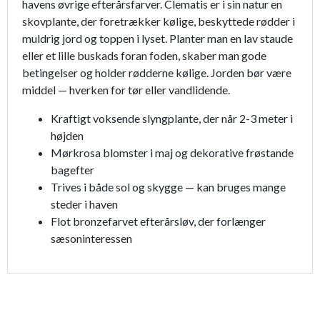
havens øvrige efterårsfarver. Clematis er i sin natur en
skovplante, der foretrækker kølige, beskyttede rødder i
muldrig jord og toppen i lyset. Planter man en lav staude
eller et lille buskads foran foden, skaber man gode
betingelser og holder rødderne kølige. Jorden bør være
middel — hverken for tør eller vandlidende.
Kraftigt voksende slyngplante, der når 2-3 meter i
højden
Mørkrosa blomster i maj og dekorative frøstande
bagefter
Trives i både sol og skygge — kan bruges mange
steder i haven
Flot bronzefarvet efterårsløv, der forlænger
sæsoninteressen