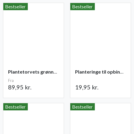
Bestseller
Bestseller
Plantetorvets grønne vandingspose 75 liter
Planteringe til opbinding 30 stk
Fra
89,95 kr.
19,95 kr.
Bestseller
Bestseller