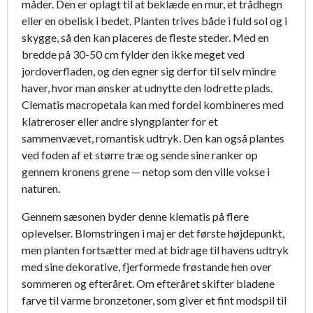
måder. Den er oplagt til at beklæde en mur, et trådhegn
eller en obelisk i bedet. Planten trives både i fuld sol og i
skygge, så den kan placeres de fleste steder. Med en
bredde på 30-50 cm fylder den ikke meget ved
jordoverfladen, og den egner sig derfor til selv mindre
haver, hvor man ønsker at udnytte den lodrette plads.
Clematis macropetala kan med fordel kombineres med
klatreroser eller andre slyngplanter for et
sammenvævet, romantisk udtryk. Den kan også plantes
ved foden af et større træ og sende sine ranker op
gennem kronens grene — netop som den ville vokse i
naturen.
Gennem sæsonen byder denne klematis på flere
oplevelser. Blomstringen i maj er det første højdepunkt,
men planten fortsætter med at bidrage til havens udtryk
med sine dekorative, fjerformede frøstande hen over
sommeren og efteråret. Om efteråret skifter bladene
farve til varme bronzetoner, som giver et fint modspil til