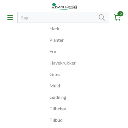
0
Hæk
Planter
Frø
Havekrukker
Græs
Muld
Gødning
Tilbehør
Tilbud