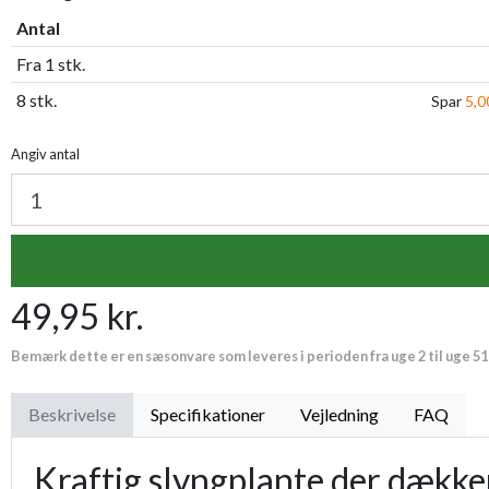
Antal
Fra 1 stk.
8 stk.
Spar
5,00
Angiv antal
49,95 kr.
Bemærk dette er en sæsonvare som leveres i perioden fra uge 2 til uge 51
Beskrivelse
Specifikationer
Vejledning
FAQ
Kraftig slyngplante der dækker 