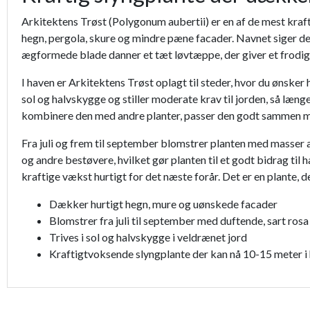
Arkitektens Trøst (Polygonum aubertii) er en af de mest kraf
hegn, pergola, skure og mindre pæne facader. Navnet siger det
ægformede blade danner et tæt løvtæppe, der giver et frodi
I haven er Arkitektens Trøst oplagt til steder, hvor du ønsker 
sol og halvskygge og stiller moderate krav til jorden, så længe
kombinere den med andre planter, passer den godt sammen med 
Fra juli og frem til september blomstrer planten med masser a
og andre bestøvere, hvilket gør planten til et godt bidrag til
kraftige vækst hurtigt for det næste forår. Det er en plante, de
Dækker hurtigt hegn, mure og uønskede facader
Blomstrer fra juli til september med duftende, sart ros
Trives i sol og halvskygge i veldrænet jord
Kraftigtvoksende slyngplante der kan nå 10-15 meter i