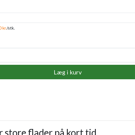
 kr.
/stk.
Læg i kurv
store flader på kort tid