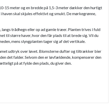
å 10-15 meter og en bredde på 1,5-3 meter dækker den hurtigt
t i haven skal skjules effektivt og smukt. De mørkegrønne,
 langs trådhegn eller op ad gamle træer. Planten trives i fuld
til større haver, hvor den får plads til at brede sig. Vil du
eden, mens slyngplanten tager sig af det vertikale.
ummet udtryk over løvet. Blomsterne dufter og tiltrækker bier
 inden det falder. Selvom den er løvfældende, kompenserer den
ætteligt på at fylde den plads, du giver den.