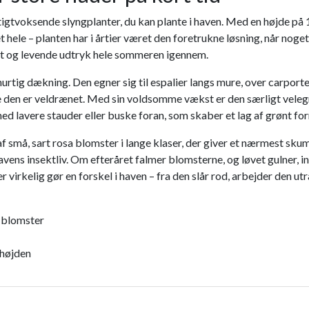
tigtvoksende slyngplanter, du kan plante i haven. Med en højde p
 hele – planten har i årtier været den foretrukne løsning, når noge
gt og levende udtryk hele sommeren igennem.
hurtig dækning. Den egner sig til espalier langs mure, over carporte,
 den er veldrænet. Med sin voldsomme vækst er den særligt velegnet 
lavere stauder eller buske foran, som skaber et lag af grønt forn
f små, sart rosa blomster i lange klaser, der giver et nærmest sk
 havens insektliv. Om efteråret falmer blomsterne, og løvet gulner,
r virkelig gør en forskel i haven – fra den slår rod, arbejder den utr
a blomster
 højden