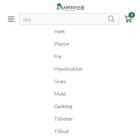
0
Hæk
Planter
Frø
Havekrukker
Græs
Muld
Gødning
Tilbehør
Tilbud