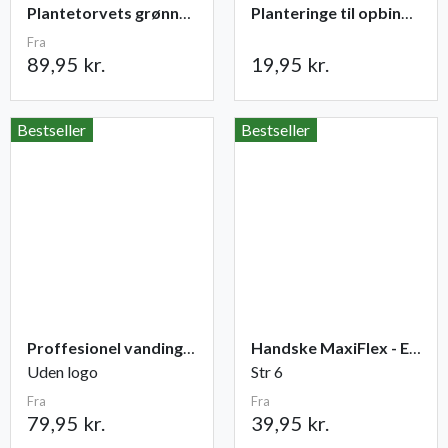
Plantetorvets grønne vandingspose 75 liter
Planteringe til opbinding 30 stk
Fra
89,95 kr.
19,95 kr.
Bestseller
Bestseller
Proffesionel vandingspose 100 liter
Handske MaxiFlex - Elite
Uden logo
Str 6
Fra
Fra
79,95 kr.
39,95 kr.