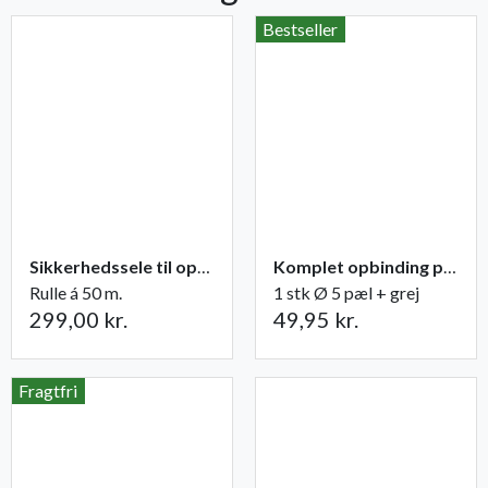
Bestseller
Sikkerhedssele til opbinding
Komplet opbinding pæl + grej til træer
Rulle á 50 m.
1 stk Ø 5 pæl + grej
299,00 kr.
49,95 kr.
Fragtfri