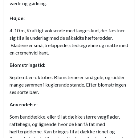
væde og gødning.
Højde:
4-10 m, Kraftigt voksende med lange skud, der fæstner
sig til alle underlag med de såkaldte hæfterødder.
Bladene er små, trelappede, stedsegrønne og matte med
en cremehvid kant.
Blomstringstid:
September-oktober. Blomsterne er små gule, og sidder
mange sammen i kuglerunde stande. Efter blomstringen
ses sorte bær.
Anvendelse:
Som bunddække, eller til at dække større vægflader,
raftehegn, og lignende, hvor de kan få fat med
hæfterødderne. Kan bringes til at dække rionet og