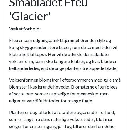
Småbladet Efeu
'Glacier'
Vækstforhold:
Efeu er som udgangspunkt hjemmehørende i dyb og
kølig skygge under store træer, som de så med tiden vil
klatre helt til tops i. Her vil de udvikle den såkaldte
voksenform, som ikke længere klatrer, og hvis blade er
helt anderledes, end de unge planters trelappede blade.
Voksenformen blomstrer i eftersommeren med gule små
blomster i kuglerunde hoveder. Blomsterne efterfølges
af sorte bær, som er uspiselige for mennesker, men
udgør et værdifuldt foder for mange fugle.
Planten er dog ofte let at etablere også under forhold,
som er langt fra dens naturlige voksesteder, blot man
sørger for en næringsrig jord og tilfører den fornødne