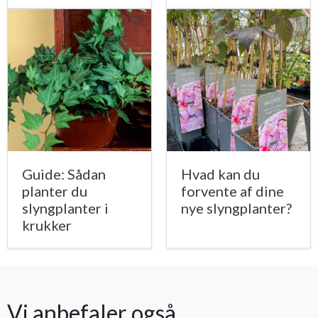
Guide: Sådan
Hvad kan du
planter du
forvente af dine
slyngplanter i
nye slyngplanter?
krukker
Vi anbefaler også