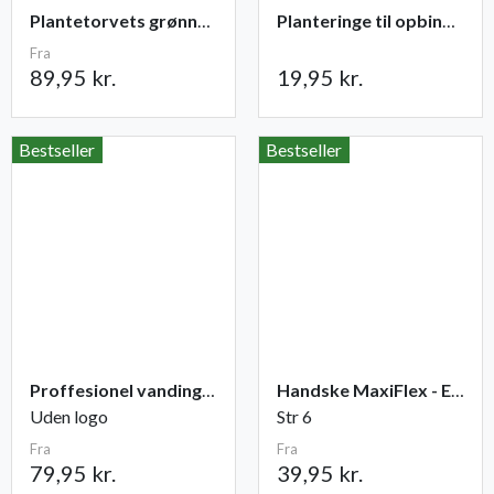
Plantetorvets grønne vandingspose 75 liter
Planteringe til opbinding 30 stk
Fra
89,95 kr.
19,95 kr.
Bestseller
Bestseller
Proffesionel vandingspose 100 liter
Handske MaxiFlex - Elite
Uden logo
Str 6
Fra
Fra
79,95 kr.
39,95 kr.