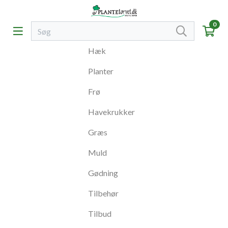
0
Hæk
Planter
Frø
Havekrukker
Græs
Muld
Gødning
Tilbehør
Tilbud