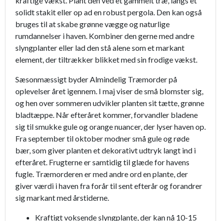
kraftige vækst. Plant den ved et gammelt træ, langs et
solidt stakit eller op ad en robust pergola. Den kan også
bruges til at skabe grønne vægge og naturlige
rumdannelser i haven. Kombiner den gerne med andre
slyngplanter eller lad den stå alene som et markant
element, der tiltrækker blikket med sin frodige vækst.
Sæsonmæssigt byder Almindelig Træmorder på
oplevelser året igennem. I maj viser de små blomster sig,
og hen over sommeren udvikler planten sit tætte, grønne
bladtæppe. Når efteråret kommer, forvandler bladene
sig til smukke gule og orange nuancer, der lyser haven op.
Fra september til oktober modner små gule og røde
bær, som giver planten et dekorativt udtryk langt ind i
efteråret. Frugterne er samtidig til glæde for havens
fugle. Træmorderen er med andre ord en plante, der
giver værdi i haven fra forår til sent efterår og forandrer
sig markant med årstiderne.
Kraftigt voksende slyngplante, der kan nå 10-15