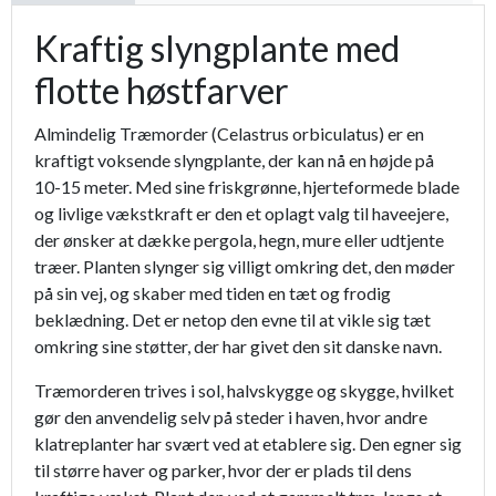
Kraftig slyngplante med
flotte høstfarver
Almindelig Træmorder (Celastrus orbiculatus) er en
kraftigt voksende slyngplante, der kan nå en højde på
10-15 meter. Med sine friskgrønne, hjerteformede blade
og livlige vækstkraft er den et oplagt valg til haveejere,
der ønsker at dække pergola, hegn, mure eller udtjente
træer. Planten slynger sig villigt omkring det, den møder
på sin vej, og skaber med tiden en tæt og frodig
beklædning. Det er netop den evne til at vikle sig tæt
omkring sine støtter, der har givet den sit danske navn.
Træmorderen trives i sol, halvskygge og skygge, hvilket
gør den anvendelig selv på steder i haven, hvor andre
klatreplanter har svært ved at etablere sig. Den egner sig
til større haver og parker, hvor der er plads til dens