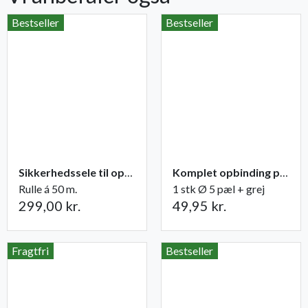
Bestseller
Bestseller
Sikkerhedssele til opbinding
Komplet opbinding pæl + grej til træer
Rulle á 50 m.
1 stk Ø 5 pæl + grej
299,00 kr.
49,95 kr.
Fragtfri
Bestseller