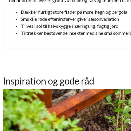
der år efter år leverer grønt volumen og farveglæde med et m
Dækker hurtigt store flader på mure, hegn og pergola
Smukke røde efterårsfarver giver sæsonvariation
Trives i sol til halvskygge i næringsrig, fugtig jord
Tiltrækker bestøvende insekter med sine små sommer
Inspiration og gode råd