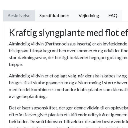
Beskrivelse
Specifikationer
Vejledning
FAQ
Kraftig slyngplante med flot e
Almindelig vildvin (Parthenocissus inserta) er en løvfældende 
friskgrønt til mørkegrønt hen over sommeren og udvikler fine
stor dækningsevne, der hurtigt beklæder hegn, pergola og mure. 
tæppe.
Almindelig vildvin er et oplagt valg, når der skal skabes liv o
bruges til at skabe grønne rum og afskærmning i større haver.
med fordel kombineres med andre klatreplanter som klematis el
øvrige beplantning.
Det er især sæsonskiftet, der gør denne vildvin til en opleve
efterårsfarver giver planten et skiftende udtryk året igennem.
beklæder. De små blomster tiltrækker desuden bestøvende insekt