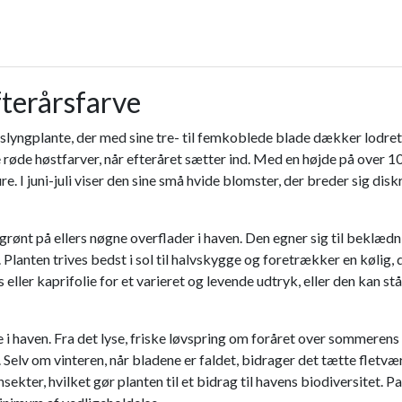
fterårsfarve
slyngplante, der med sine tre- til femkoblede blade dækker lodrette
 røde høstfarver, når efteråret sætter ind. Med en højde på over 1
I juni-juli viser den sine små hvide blomster, der breder sig diskret
g grønt på ellers nøgne overflader i haven. Den egner sig til beklæd
 Planten trives bedst i sol til halvskygge og foretrækker en køli
ler kaprifolie for et varieret og levende udtryk, eller den kan st
lse i haven. Fra det lyse, friske løvspring om foråret over sommere
 Selv om vinteren, når bladene er faldet, bidrager det tætte fletv
er, hvilket gør planten til et bidrag til havens biodiversitet. Par