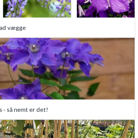
 ad vægge
 - så nemt er det!