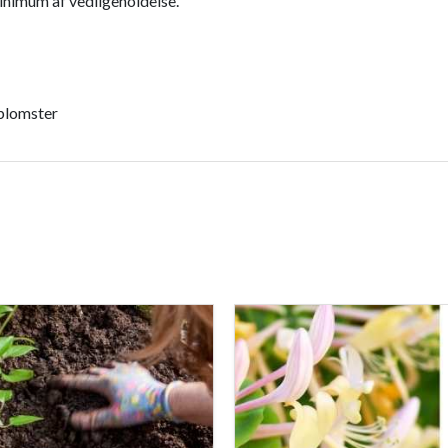
inimum af vedligeholdelse.
blomster