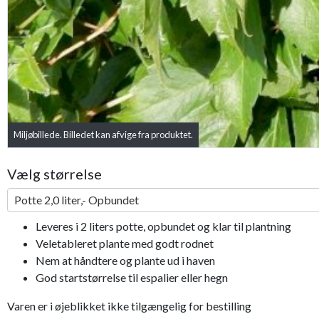
Miljøbillede. Billedet kan afvige fra produktet.
Vælg størrelse
Potte 2,0 liter,- Opbundet
Leveres i 2 liters potte, opbundet og klar til plantning
Veletableret plante med godt rodnet
Nem at håndtere og plante ud i haven
God startstørrelse til espalier eller hegn
Varen er i øjeblikket ikke tilgængelig for bestilling