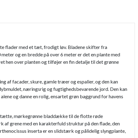
 flader med et tæt, frodigt løv. Bladene skifter fra
0 meter og en bredde på over 6 meter er det en plante med
 hen over planten og tilføjer en fin detalje til det grønne
ning af facader, skure, gamle træer og espalier, og den kan
g, dybmuldet, næringsrig og fugtighedsbevarende jord. Den kan
å alene og danne en rolig, ensartet grøn baggrund for havens
ns tætte, mørkegrønne bladdække til de flotte røde
ærk af grene med en karakterfuld struktur på den flade, den
thenocissus inserta er en slidstærk og pålidelig slyngplante,