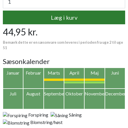
Læg i kurv
44,95 kr.
Bemærk dette er en sæsonvare som leveres i perioden fra uge 2 til uge
51
Sæsonkalender
Januar
Februar
Marts
April
Maj
Juni
Juli
August
September
Oktober
November
December
Forspiring
Såning
Blomstring/høst