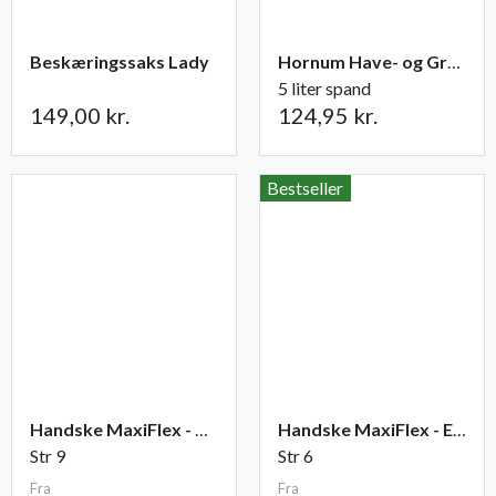
Beskæringssaks Lady
Hornum Have- og Grøntsagsgødning NPK 9-2-5
5 liter spand
149,00 kr.
124,95 kr.
Bestseller
Handske MaxiFlex - Ultimate
Handske MaxiFlex - Endurance
Str 9
Str 6
Fra
Fra