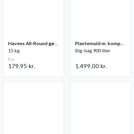
Havens All-Round gødning NPK 12-2-10
Plantemuld m. kompost fra Champost
15 kg
Big-bag 900 liter
Fra
179,95 kr.
1.499,00 kr.