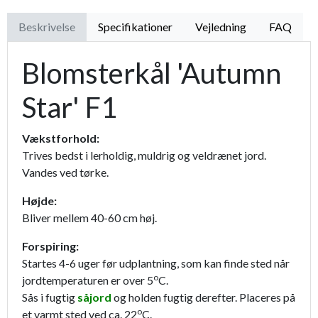
Beskrivelse
Specifikationer
Vejledning
FAQ
Blomsterkål 'Autumn
Star' F1
Vækstforhold:
Trives bedst i lerholdig, muldrig og veldrænet jord.
Vandes ved tørke.
Højde:
Bliver mellem 40-60 cm høj.
Forspiring:
Startes 4-6 uger før udplantning, som kan finde sted når
o
jordtemperaturen er over 5
C.
Sås i fugtig
såjord
og holden fugtig derefter. Placeres på
o
et varmt sted ved ca. 22
C.