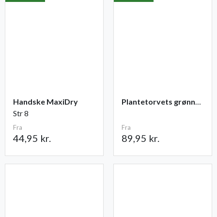
Handske MaxiDry
Plantetorvets grønne vandingspose 75 liter
Str 8
Fra
Fra
44,95 kr.
89,95 kr.