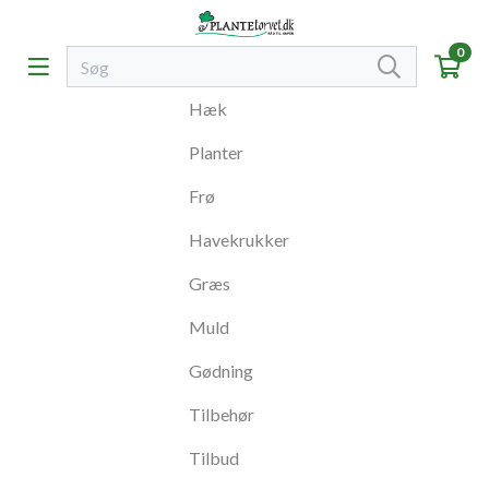
0
Hæk
Planter
Frø
Havekrukker
Græs
Muld
Gødning
Tilbehør
Tilbud