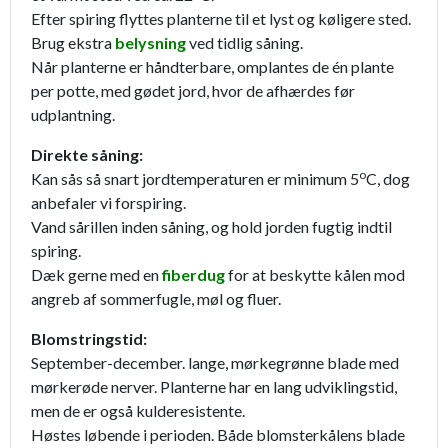
Efter spiring flyttes planterne til et lyst og køligere sted.
Brug ekstra
belysning
ved tidlig såning.
Når planterne er håndterbare, omplantes de én plante
per potte, med gødet jord, hvor de afhærdes før
udplantning.
Direkte såning:
o
Kan sås så snart jordtemperaturen er minimum 5
C, dog
anbefaler vi forspiring.
Vand sårillen inden såning, og hold jorden fugtig indtil
spiring.
Dæk gerne med en
fiberdug
for at beskytte kålen mod
angreb af sommerfugle, møl og fluer.
Blomstringstid:
September-december. lange, mørkegrønne blade med
mørkerøde nerver. Planterne har en lang udviklingstid,
men de er også kulderesistente.
Høstes løbende i perioden. Både blomsterkålens blade