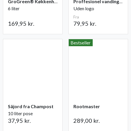
GroGreen® Køkkenhave NPK 6-2-6 + 2% Mg
Proffesionel vandingspose 100 liter
6 liter
Uden logo
Fra
169,95 kr.
79,95 kr.
Bestseller
Såjord fra Champost
Rootmaster
10 liter pose
37,95 kr.
289,00 kr.