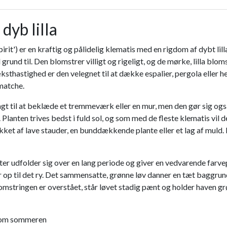
dyb lilla
 Spirit') er en kraftig og pålidelig klematis med en rigdom af dybt
 grund til. Den blomstrer villigt og rigeligt, og de mørke, lilla bl
thastighed er den velegnet til at dække espalier, pergola eller h
 matche.
gt til at beklæde et tremmeværk eller en mur, men den gør sig også 
Planten trives bedst i fuld sol, og som med de fleste klematis vil 
ket af lave stauder, en bunddækkende plante eller et lag af muld. D
r udfolder sig over en lang periode og giver en vedvarende farvep
er op til det ry. Det sammensatte, grønne løv danner en tæt baggrun
stringen er overstået, står løvet stadig pænt og holder haven gr
r om sommeren