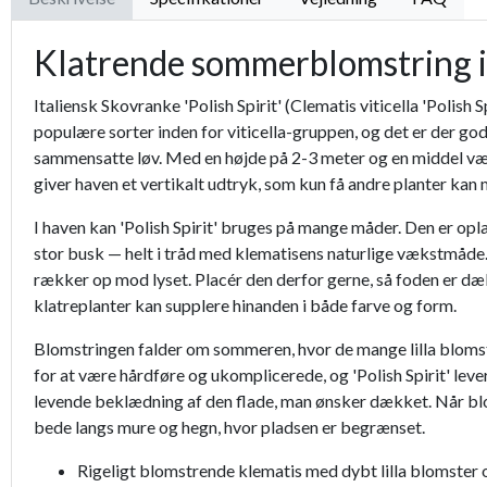
Klatrende sommerblomstring i 
Italiensk Skovranke 'Polish Spirit' (Clematis viticella 'Polish
populære sorter inden for viticella-gruppen, og det er der god
sammensatte løv. Med en højde på 2-3 meter og en middel væks
giver haven et vertikalt udtryk, som kun få andre planter kan
I haven kan 'Polish Spirit' bruges på mange måder. Den er opla
stor busk — helt i tråd med klematisens naturlige vækstmåde. 
rækker op mod lyset. Placér den derfor gerne, så foden er dæk
klatreplanter kan supplere hinanden i både farve og form.
Blomstringen falder om sommeren, hvor de mange lilla blomste
for at være hårdføre og ukomplicerede, og 'Polish Spirit' lev
levende beklædning af den flade, man ønsker dækket. Når blom
bede langs mure og hegn, hvor pladsen er begrænset.
Rigeligt blomstrende klematis med dybt lilla blomste