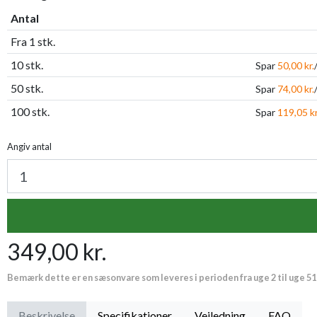
Antal
Fra 1 stk.
10 stk.
Spar
50,00 kr.
50 stk.
Spar
74,00 kr.
100 stk.
Spar
119,05 kr
Angiv antal
349,00 kr.
Bemærk dette er en sæsonvare som leveres i perioden fra uge 2 til uge 51
Beskrivelse
Specifikationer
Vejledning
FAQ