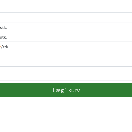
/stk.
/stk.
.
/stk.
Læg i kurv