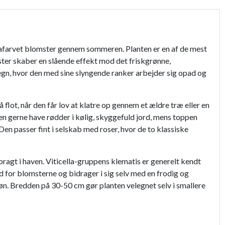
 lillafarvet blomster gennem sommeren. Planten er en af de mest
omster skaber en slående effekt mod det friskgrønne,
egn, hvor den med sine slyngende ranker arbejder sig opad og
flot, når den får lov at klatre op gennem et ældre træ eller en
den gerne have rødder i kølig, skyggefuld jord, mens toppen
en passer fint i selskab med roser, hvor de to klassiske
ragt i haven. Viticella-gruppens klematis er generelt kendt
d for blomsterne og bidrager i sig selv med en frodig og
øn. Bredden på 30-50 cm gør planten velegnet selv i smallere