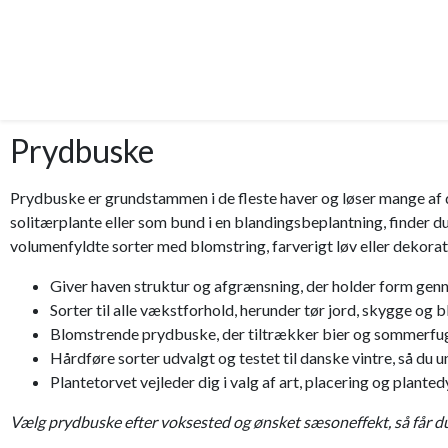
Prydbuske
Prydbuske er grundstammen i de fleste haver og løser mange af 
solitærplante eller som bund i en blandingsbeplantning, finder d
volumenfyldte sorter med blomstring, farverigt løv eller dekorative
Giver haven struktur og afgrænsning, der holder form ge
Sorter til alle vækstforhold, herunder tør jord, skygge og
Blomstrende prydbuske, der tiltrækker bier og sommerfugl
Hårdføre sorter udvalgt og testet til danske vintre, så du u
Plantetorvet vejleder dig i valg af art, placering og planted
Vælg prydbuske efter voksested og ønsket sæsoneffekt, så får du 