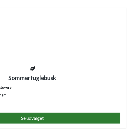
Sommerfuglebusk
støvere
nnem
Se udvalget