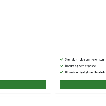
Skøn duft hele sommeren gen
Robust og nem at passe
Blomstrer rigeligt med hvide b