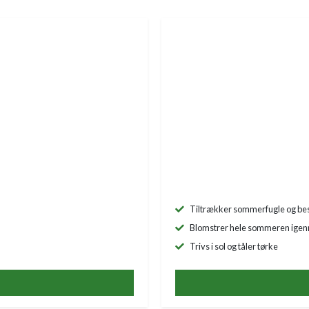
Tiltrækker sommerfugle og be
Blomstrer hele sommeren ige
Trivs i sol og tåler tørke