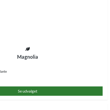
Magnolia
lante
Se udvalget