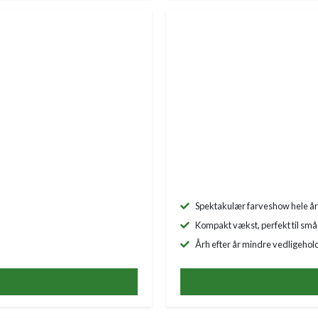
Spektakulær farveshow hele år
Kompakt vækst, perfekt til små
Årh efter år mindre vedligehol