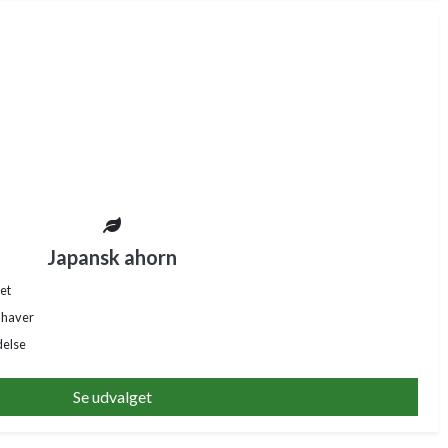
Japansk ahorn
et
 haver
delse
Se udvalget