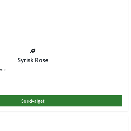
Syrisk Rose
eren
Se udvalget