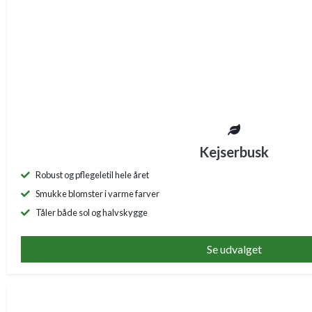
Kejserbusk
Robust og pflegeletil hele året
Smukke blomster i varme farver
Tåler både sol og halvskygge
Se udvalget