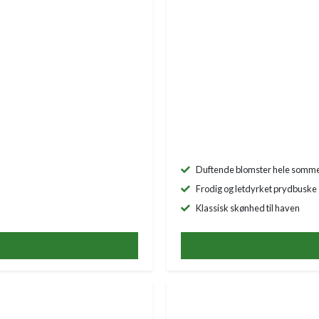
Duftende blomster hele somm
Frodig og letdyrket prydbuske
Klassisk skønhed til haven