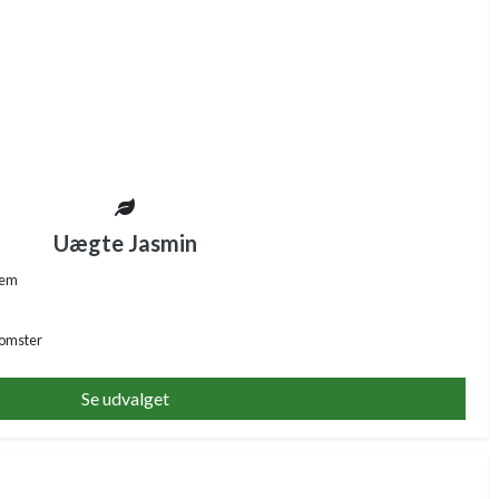
Uægte Jasmin
nem
lomster
Se udvalget