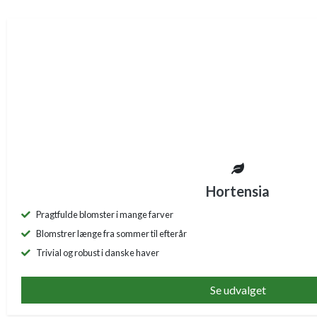
Hortensia
Pragtfulde blomster i mange farver
Blomstrer længe fra sommer til efterår
Trivial og robust i danske haver
Se udvalget