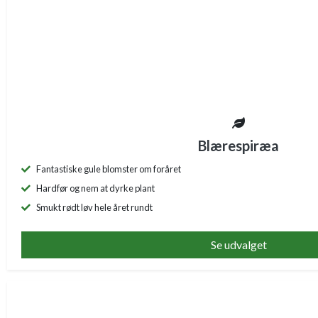
Blærespiræa
Fantastiske gule blomster om foråret
Hardfør og nem at dyrke plant
Smukt rødt løv hele året rundt
Se udvalget