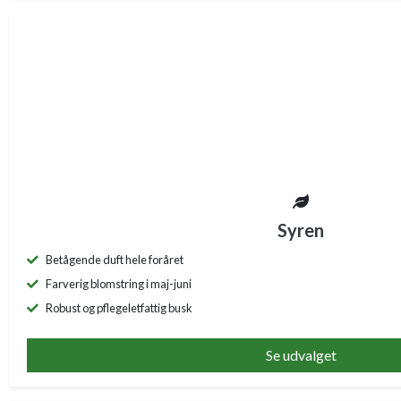
Syren
Betågende duft hele foråret
Farverig blomstring i maj-juni
Robust og pflegeletfattig busk
Se udvalget