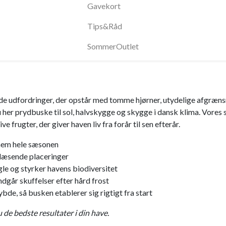
Gavekort
Tips&Råd
SommerOutlet
de udfordringer, der opstår med tomme hjørner, utydelige afgræns
u her prydbuske til sol, halvskygge og skygge i dansk klima. Vores
 frugter, der giver haven liv fra forår til sen efterår.
nnem hele sæsonen
 blæsende placeringer
e og styrker havens biodiversitet
ndgår skuffelser efter hård frost
ybde, så busken etablerer sig rigtigt fra start
de bedste resultater i din have.