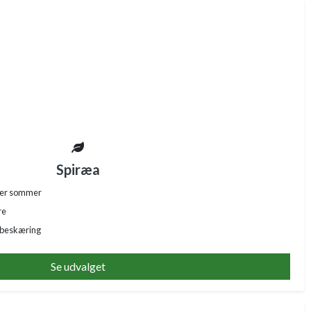
Spiræa
ller sommer
re
 beskæring
Se udvalget