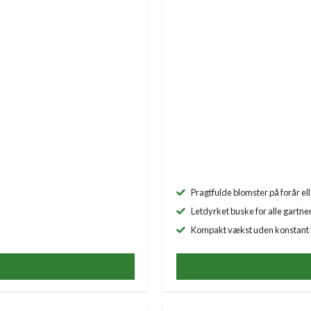
Pragtfulde blomster på forår e
Letdyrket buske for alle gartne
Kompakt vækst uden konstant