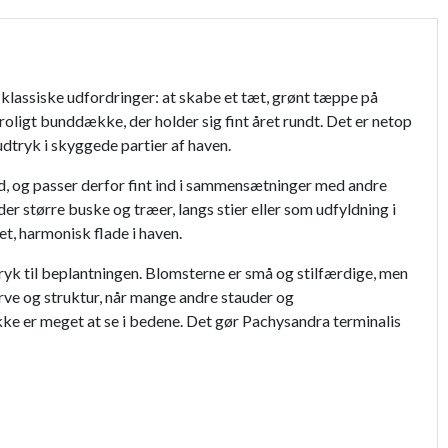
 klassiske udfordringer: at skabe et tæt, grønt tæppe på
oligt bunddække, der holder sig fint året rundt. Det er netop
udtryk i skyggede partier af haven.
nd, og passer derfor fint ind i sammensætninger med andre
større buske og træer, langs stier eller som udfyldning i
t, harmonisk flade i haven.
ryk til beplantningen. Blomsterne er små og stilfærdige, men
arve og struktur, når mange andre stauder og
kke er meget at se i bedene. Det gør Pachysandra terminalis