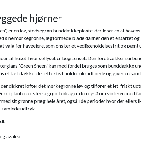
yggede hjørner
n') er en lav, stedsegrøn bunddækkeplante, der løser en af havens
 Med sine mørkegrønne, ægformede blade danner den et ensartet og r
gt valg for haveejere, som ønsker et vedligeholdelsesfrit og pænt 
dsiden af huset, hvor sollyset er begrænset. Den foretrækker surbu
erglans 'Green Sheen' kan med fordel bruges som bunddække under 
 et tæt dække, der effektivt holder ukrudt nede og giver en samle
 diskret løfter det mørkegrønne løv og tilfører et let, friskt udt
k. Fordi planten er stedsegrøn, bidrager den også om vinteren med f
ed sit grønne præg hele året, også i de perioder hvor der ellers i
ns samlede udtryk.
ndt
og azalea