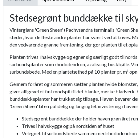
Stedsegrønt bunddække til sk
Vinterglans 'Green Sheen' (Pachysandra terminalis 'Green Shee
steder, hvor de fleste andre planter har svært ved at trives.
den vedvarende grønne fremtoning, der gør planten til et opla
Planten trives i halvskygge og egner sig særligt godt til nor
surbundsplanter som rhododendron, azalea og buskbølle. Vint
surbundsbede. Med en plantetæthed på 10 planter pr. m² opnås
Gennem foråret og sommeren sætter planten hvide blomster, der
giver alligevel et fint modspil til det blanke, mørke bladver
bunddækkeplanter har trukket sig tilbage. Haven bevarer derm
'Green Sheen' til en pålidelig og langsigtet investering i have
Stedsegrønt bunddække der holder haven grøn året ru
Trives i halvskygge og på nordsiden af huset
Velegnet til surbundsbede sammen med rhododendron 