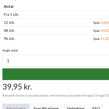
Antal
Fra 1 stk.
12 stk.
Spar
5,00 k
48 stk.
Spar
10,00
96 stk.
Spar
15,00
Angiv antal
39,95 kr.
Bemærk dette er en sæsonvare som leveres i perioden fra uge 2 til uge 51
Beskrivelse
Specifikationer
Vejledning
FAQ