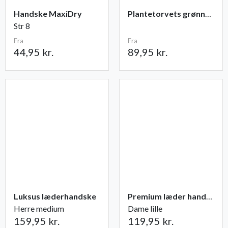
Handske MaxiDry
Plantetorvets grønne vandingspose 75 liter
Str 8
Fra
Fra
44,95 kr.
89,95 kr.
Luksus læderhandske
Premium læder handske Flutter
Herre medium
Dame lille
159,95 kr.
119,95 kr.