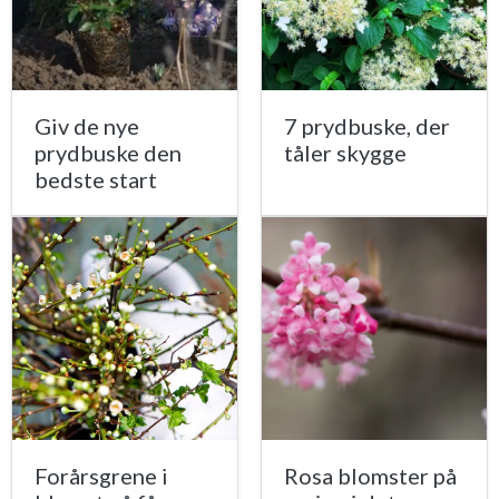
Giv de nye
7 prydbuske, der
prydbuske den
tåler skygge
bedste start
Forårsgrene i
Rosa blomster på