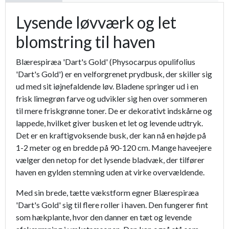
Lysende løvværk og let
blomstring til haven
Blærespiræa 'Dart's Gold' (Physocarpus opulifolius
'Dart's Gold') er en velforgrenet prydbusk, der skiller sig
ud med sit iøjnefaldende løv. Bladene springer ud i en
frisk limegrøn farve og udvikler sig hen over sommeren
til mere friskgrønne toner. De er dekorativt indskårne og
lappede, hvilket giver busken et let og levende udtryk.
Det er en kraftigvoksende busk, der kan nå en højde på
1-2 meter og en bredde på 90-120 cm. Mange haveejere
vælger den netop for det lysende bladvæk, der tilfører
haven en gylden stemning uden at virke overvældende.
Med sin brede, tætte vækstform egner Blærespiræa
'Dart's Gold' sig til flere roller i haven. Den fungerer fint
som hækplante, hvor den danner en tæt og levende