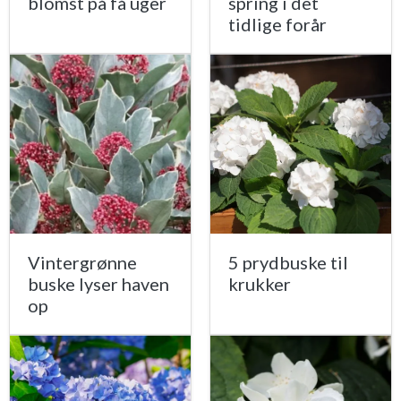
blomst på få uger
spring i det
tidlige forår
Vintergrønne
5 prydbuske til
buske lyser haven
krukker
op