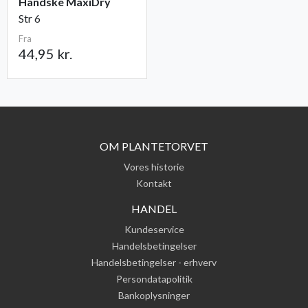
Handske MaxiDry
Str 6
Fra
44,95 kr.
OM PLANTETORVET
Vores historie
Kontakt
HANDEL
Kundeservice
Handelsbetingelser
Handelsbetingelser - erhverv
Persondatapolitik
Bankoplysninger