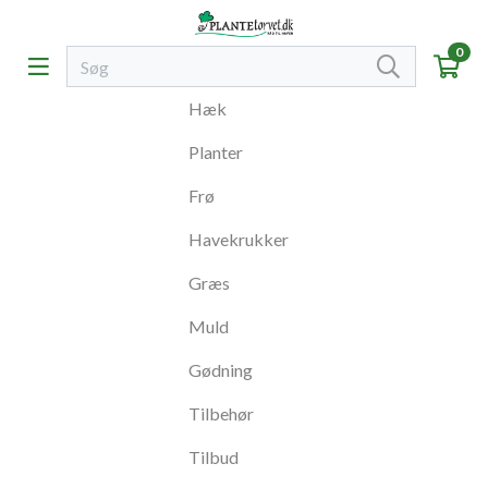
0
Hæk
Planter
Frø
Havekrukker
Græs
Muld
Gødning
Tilbehør
Tilbud