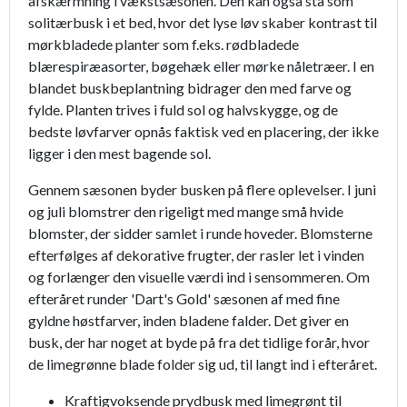
afskærmning i vækstsæsonen. Den kan også stå som
solitærbusk i et bed, hvor det lyse løv skaber kontrast til
mørkbladede planter som f.eks. rødbladede
blærespiræasorter, bøgehæk eller mørke nåletræer. I en
blandet buskbeplantning bidrager den med farve og
fylde. Planten trives i fuld sol og halvskygge, og de
bedste løvfarver opnås faktisk ved en placering, der ikke
ligger i den mest bagende sol.
Gennem sæsonen byder busken på flere oplevelser. I juni
og juli blomstrer den rigeligt med mange små hvide
blomster, der sidder samlet i runde hoveder. Blomsterne
efterfølges af dekorative frugter, der rasler let i vinden
og forlænger den visuelle værdi ind i sensommeren. Om
efteråret runder 'Dart's Gold' sæsonen af med fine
gyldne høstfarver, inden bladene falder. Det giver en
busk, der har noget at byde på fra det tidlige forår, hvor
de limegrønne blade folder sig ud, til langt ind i efteråret.
Kraftigvoksende prydbusk med limegrønt til