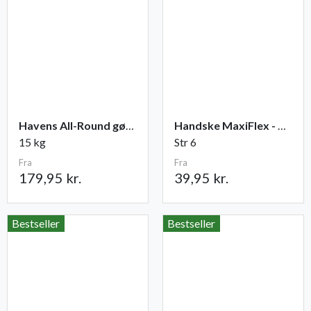
Havens All-Round gødning NPK 12-2-10
Handske MaxiFlex - Ultimate
15 kg
Str 6
Fra
Fra
179,95 kr.
39,95 kr.
Bestseller
Bestseller