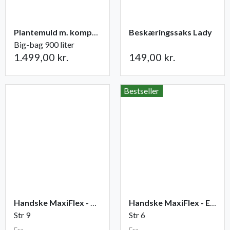
Plantemuld m. kompost fra Champost
Beskæringssaks Lady
Big-bag 900 liter
1.499,00 kr.
149,00 kr.
Bestseller
Handske MaxiFlex - Ultimate
Handske MaxiFlex - Endurance
Str 9
Str 6