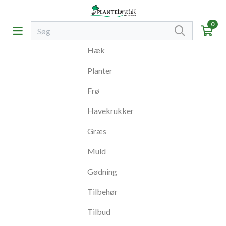
0
Hæk
Planter
Frø
Havekrukker
Græs
Muld
Gødning
Tilbehør
Tilbud