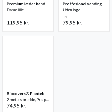
Premium læder handske Flutter
Proffesionel vandingspose 100 liter
Dame lille
Uden logo
Fra
119,95 kr.
79,95 kr.
Biocovers® Plantebaseret ukrudtsdug - 100% nedbrydelig
2 meters bredde, Pris pr. løbende meter
74,95 kr.