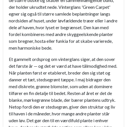
de større buske og skaber en sammenhængende bund,
der holder ukrudtet nede. Vinterglans 'Green Carpet'
egner sig også til større samlede beplantninger langs
nordsiden af huset, under løvfældende træer eller i andre
dele af haven, hvor lyset er begrænset. Den kan med
fordel kombineres med andre skyggeelskende planter
som bregner, hosta eller funkia for at skabe varierede,
men harmoniske bede.
Et gammelt ordsprog om vinterglans siger, at den sover
det første år — og det er værd at have tålmodighed med.
Når planten først er etableret, breder den sig støt og
danner et tæt, stedsegrønt tæppe. I maj bidrager den
med diskrete, grønne blomster, som uden at dominere
tilfører en fin detalje til bedet. Resten af året er det de
blanke, mørkegrønne blade, der bærer plantens udtryk.
Netop fordi den er stedsegrøn, giver den struktur og liv
til haven i de måneder, hvor mange andre planter står
uden løv. Det gør den til en værdifuld plante i enhver