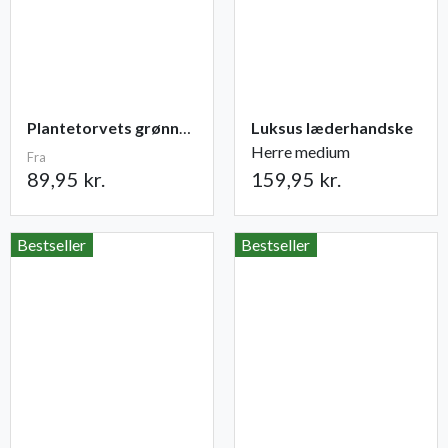
Plantetorvets grønne vandingspose 75 liter
Luksus læderhandske
Herre medium
Fra
89,95 kr.
159,95 kr.
Bestseller
Bestseller