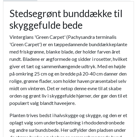
Stedsegrønt bunddække til
skyggefulde bede
Vinterglans 'Green Carpet' (Pachysandra terminalis
'Green Carpet') er en tæppedannende bunddækkeplante
med friskgrønne, blanke blade, der holder farven året
rundt. Bladene er ægformede og sidder i rosetter, hvilket
giver et tæt og sammenhængende udtryk. Med en højde
på omkring 25 cm og en bredde på 20-40 cm danner den
rolige, grønne flader, som holder haven præsentabel selv
midt om vinteren. Det er netop denne evne til at skabe
orden og grønt liv i skyggefulde hjørner, der gør den til et
populært valg blandt haveejere.
Planten trives bedst i halvskygge og skygge, og den er et
oplagt valg som underbeplantning i rhododendronbede
og andre surbundsbede. Her udfylder den pladsen under