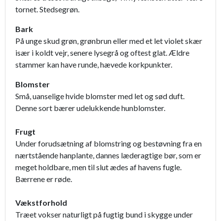
tornet. Stedsegrøn.
Bark
På unge skud grøn, grønbrun eller med et let violet skær
især i koldt vejr, senere lysegrå og oftest glat. Ældre
stammer kan have runde, hævede korkpunkter.
Blomster
Små, uanselige hvide blomster med let og sød duft.
Denne sort bærer udelukkende hunblomster.
Frugt
Under forudsætning af blomstring og bestøvning fra en
nærtstående hanplante, dannes læderagtige bør, som er
meget holdbare, men til slut ædes af havens fugle.
Bærrene er røde.
Vækstforhold
Træet vokser naturligt på fugtig bund i skygge under