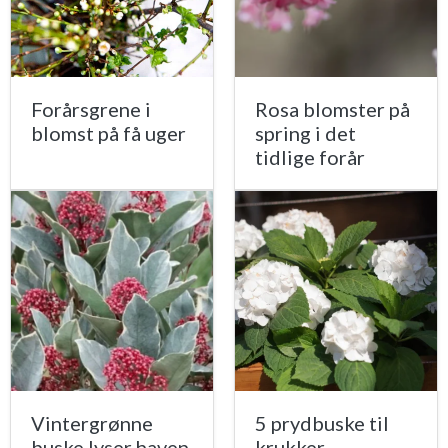
Forårsgrene i
Rosa blomster på
blomst på få uger
spring i det
tidlige forår
Vintergrønne
5 prydbuske til
buske lyser haven
krukker