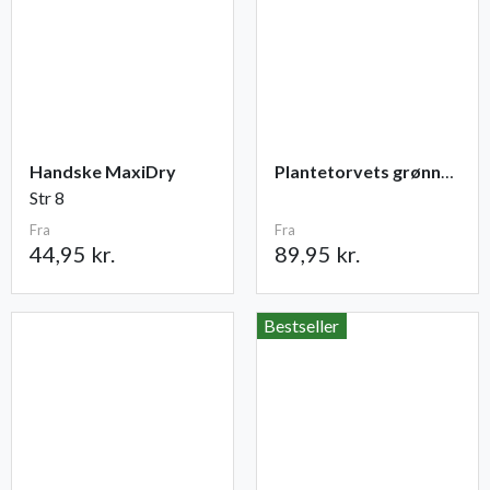
Handske MaxiDry
Plantetorvets grønne vandingspose 75 liter
Str 8
Fra
Fra
44,95 kr.
89,95 kr.
Bestseller