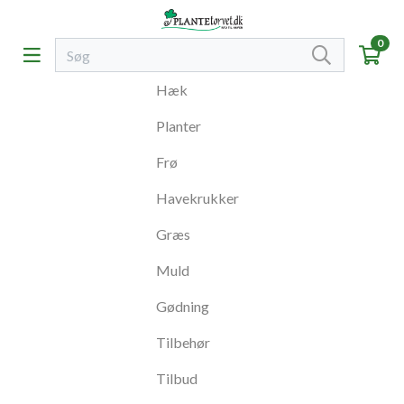
0
Hæk
Planter
Frø
Havekrukker
Græs
Muld
Gødning
Tilbehør
Tilbud