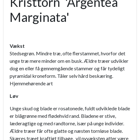
Kristtorn 'Argentea
Marginata'
Vækst
Stedsegrøn. Mindre træ, ofte flerstammet, hvorfor det
unge træ mere minder om en busk. Ældre træer udvikler
dog en eller få gennemgående stammer og får tydeligt
pyramidal kroneform. Tåler selv hård beskæring.
Hjemmehørende art
Løv
Unge skud og blade er rosatonede, fuldt udviklede blade
er blågrønne med flødehvid rand. Bladene er stive,
læderagtige og med randtorne, især på unge individer.
Ældre træer får ofte glatte og næsten tornløse blade.
Skæres træet kraftigt tilbage, vil nyvæksten atter være