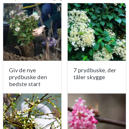
Giv de nye
7 prydbuske, der
prydbuske den
tåler skygge
bedste start