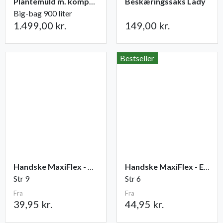
Plantemuld m. kompost fra Champost
Beskæringssaks Lady
Big-bag 900 liter
1.499,00 kr.
149,00 kr.
Bestseller
Handske MaxiFlex - Ultimate
Handske MaxiFlex - Endurance
Str 9
Str 6
Fra
Fra
39,95 kr.
44,95 kr.