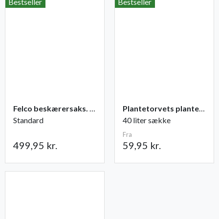
Bestseller
Bestseller
Felco beskærersaks. nr. 2
Plantetorvets plantejord
Standard
40 liter sække
Fra
499,95 kr.
59,95 kr.