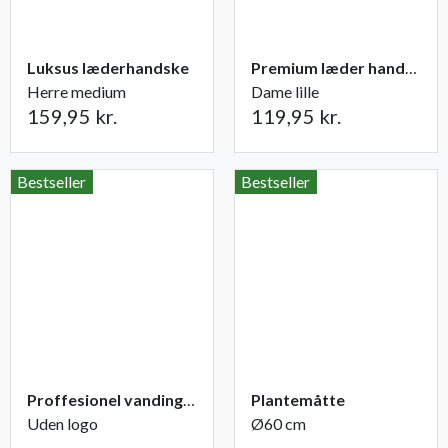
Luksus læderhandske
Premium læder handske Flutter
Herre medium
Dame lille
159,95 kr.
119,95 kr.
Bestseller
Bestseller
Proffesionel vandingspose 100 liter
Plantemåtte
Uden logo
Ø60 cm