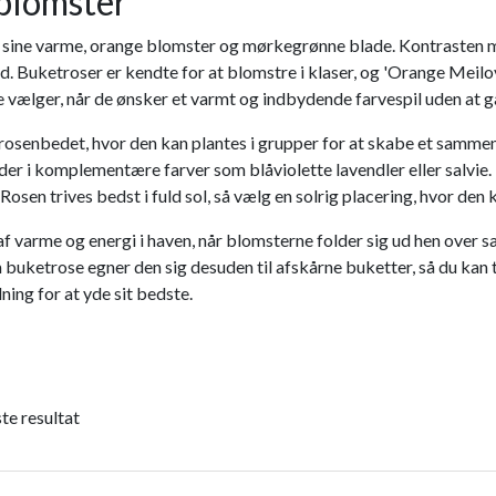
blomster
d sine varme, orange blomster og mørkegrønne blade. Kontrasten me
d. Buketroser er kendte for at blomstre i klaser, og 'Orange Meilov
jere vælger, når de ønsker et varmt og indbydende farvespil uden 
rosenbedet, hvor den kan plantes i grupper for at skabe et sammen
 i komplementære farver som blåviolette lavendler eller salvie. Pl
osen trives bedst i fuld sol, så vælg en solrig placering, hvor den k
 varme og energi i haven, når blomsterne folder sig ud hen over 
 Som buketrose egner den sig desuden til afskårne buketter, så du
ing for at yde sit bedste.
te resultat