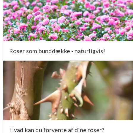
Roser som bunddække - naturligvis!
Hvad kan du forvente af dine roser?