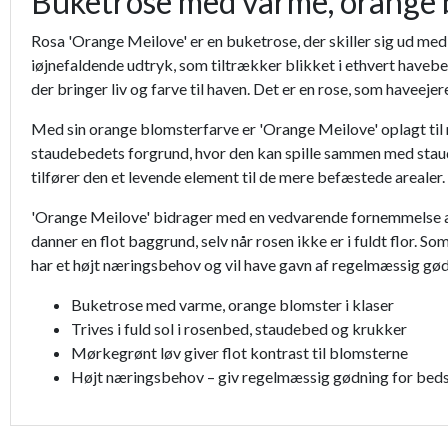
Buketrose med varme, orange 
Rosa 'Orange Meilove' er en buketrose, der skiller sig ud me
iøjnefaldende udtryk, som tiltrækker blikket i ethvert havebe
der bringer liv og farve til haven. Det er en rose, som havee
Med sin orange blomsterfarve er 'Orange Meilove' oplagt til 
staudebedets forgrund, hvor den kan spille sammen med stauder
tilfører den et levende element til de mere befæstede arealer. R
'Orange Meilove' bidrager med en vedvarende fornemmelse af
danner en flot baggrund, selv når rosen ikke er i fuldt flor.
har et højt næringsbehov og vil have gavn af regelmæssig gødn
Buketrose med varme, orange blomster i klaser
Trives i fuld sol i rosenbed, staudebed og krukker
Mørkegrønt løv giver flot kontrast til blomsterne
Højt næringsbehov – giv regelmæssig gødning for beds