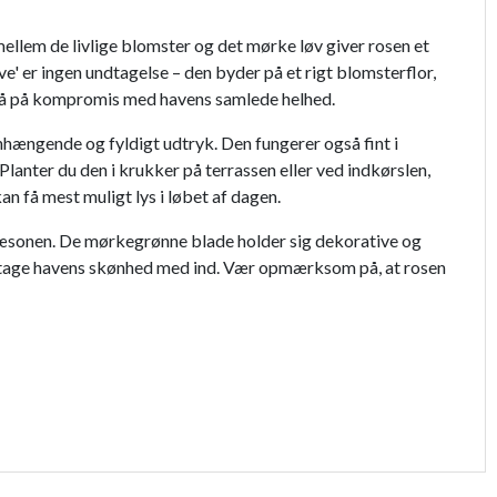
llem de livlige blomster og det mørke løv giver rosen et
e' er ingen undtagelse – den byder på et rigt blomsterflor,
at gå på kompromis med havens samlede helhed.
hængende og fyldigt udtryk. Den fungerer også fint i
anter du den i krukker på terrassen eller ved indkørslen,
an få mest muligt lys i løbet af dagen.
sæsonen. De mørkegrønne blade holder sig dekorative og
 kan tage havens skønhed med ind. Vær opmærksom på, at rosen