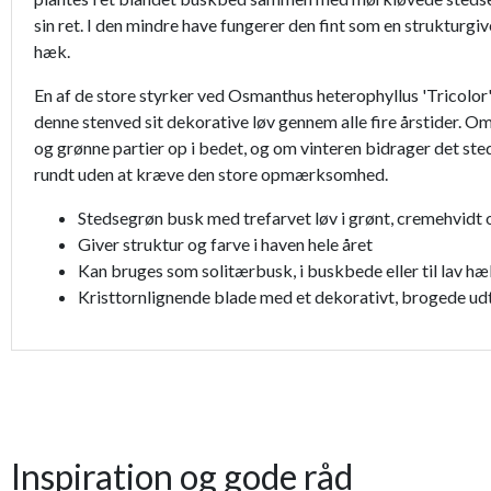
sin ret. I den mindre have fungerer den fint som en strukturgi
hæk.
En af de store styrker ved Osmanthus heterophyllus 'Tricolor
denne stenved sit dekorative løv gennem alle fire årstider. 
og grønne partier op i bedet, og om vinteren bidrager det steds
rundt uden at kræve den store opmærksomhed.
Stedsegrøn busk med trefarvet løv i grønt, cremehvidt 
Giver struktur og farve i haven hele året
Kan bruges som solitærbusk, i buskbede eller til lav h
Kristtornlignende blade med et dekorativt, brogede ud
Inspiration og gode råd