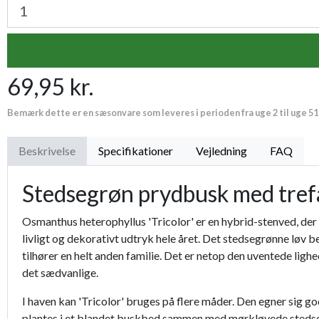
69,95 kr.
Bemærk dette er en sæsonvare som leveres i perioden fra uge 2 til uge 51
Beskrivelse
Specifikationer
Vejledning
FAQ
Stedsegrøn prydbusk med tref
Osmanthus heterophyllus 'Tricolor' er en hybrid-stenved, der s
livligt og dekorativt udtryk hele året. Det stedsegrønne løv b
tilhører en helt anden familie. Det er netop den uventede lig
det sædvanlige.
I haven kan 'Tricolor' bruges på flere måder. Den egner sig 
plantes i et blandet buskbed sammen med mørkløvede stedseg