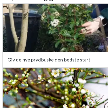
Giv de nye prydbuske den bedste start