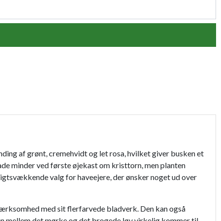
nding af grønt, cremehvidt og let rosa, hvilket giver busken et
blade minder ved første øjekast om kristtorn, men planten
psigtsvækkende valg for haveejere, der ønsker noget ud over
opmærksomhed med sit flerfarvede bladverk. Den kan også
n mellem det mørke og det brogede løv virkelig kommer til