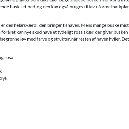
vende busk i et bed, og den kan også bruges til lav, uformel hækplan
' er den helårsværdi, den bringer til haven. Mens mange buske mist
Om foråret kan nye skud have et tydeligt rosa skær, der giver bus
egrønne løv med farve og struktur, når resten af haven hviler. Det 
og rosa
æk
tryk