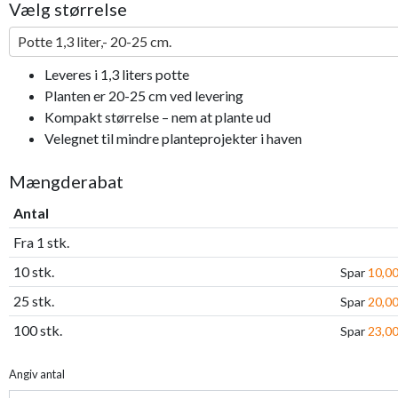
Vælg størrelse
Potte 1,3 liter,- 20-25 cm.
Leveres i 1,3 liters potte
Planten er 20-25 cm ved levering
Kompakt størrelse – nem at plante ud
Velegnet til mindre planteprojekter i haven
Mængderabat
Antal
Fra 1 stk.
10 stk.
Spar
10,00
25 stk.
Spar
20,00
100 stk.
Spar
23,00
Angiv antal