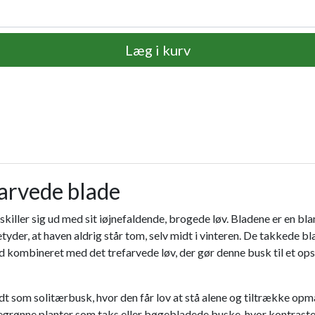
Læg i kurv
arvede blade
killer sig ud med sit iøjnefaldende, brogede løv. Bladene er en bla
etyder, at haven aldrig står tom, selv midt i vinteren. De takkede 
hed kombineret med det trefarvede løv, der gør denne busk til et o
godt som solitærbusk, hvor den får lov at stå alene og tiltrække 
rønne planter som taks eller bøgebladede buske, hvor kontraste