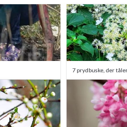
7 prydbuske, der tåle