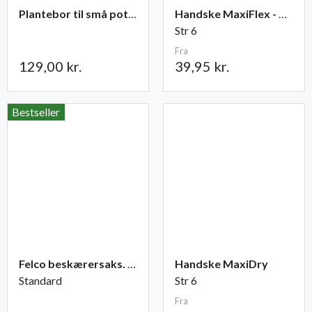
Plantebor til små potter
Handske MaxiFlex - Ultimate
Str 6
Fra
129,00 kr.
39,95 kr.
Bestseller
Felco beskærersaks. nr. 2
Handske MaxiDry
Standard
Str 6
Fra