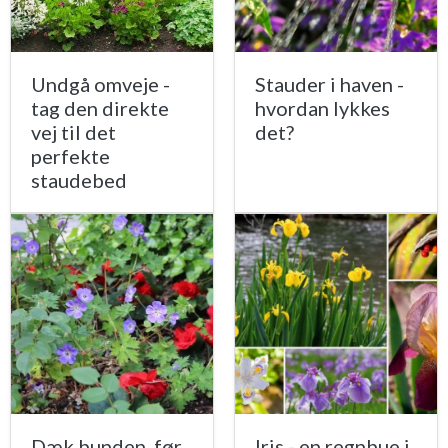
Undgå omveje -
Stauder i haven -
tag den direkte
hvordan lykkes
vej til det
det?
perfekte
staudebed
Dæk bunden, før
Iris - en regnbue i