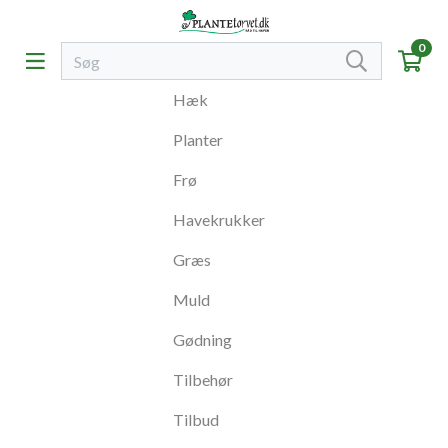
0
Hæk
Planter
Frø
Havekrukker
Græs
Muld
Gødning
Tilbehør
Tilbud