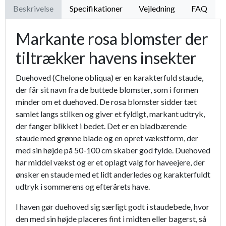
Beskrivelse
Specifikationer
Vejledning
FAQ
Markante rosa blomster der
tiltrækker havens insekter
Duehoved (Chelone obliqua) er en karakterfuld staude,
der får sit navn fra de buttede blomster, som i formen
minder om et duehoved. De rosa blomster sidder tæt
samlet langs stilken og giver et fyldigt, markant udtryk,
der fanger blikket i bedet. Det er en bladbærende
staude med grønne blade og en opret vækstform, der
med sin højde på 50-100 cm skaber god fylde. Duehoved
har middel vækst og er et oplagt valg for haveejere, der
ønsker en staude med et lidt anderledes og karakterfuldt
udtryk i sommerens og efterårets have.
I haven gør duehoved sig særligt godt i staudebede, hvor
den med sin højde placeres fint i midten eller bagerst, så