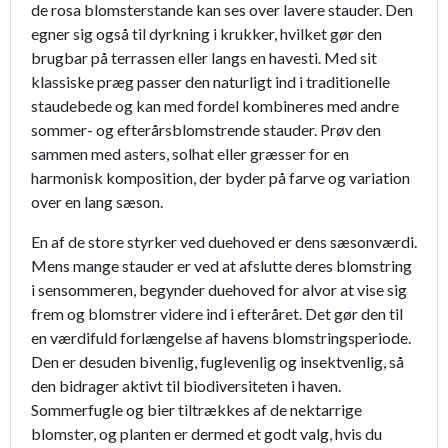
de rosa blomsterstande kan ses over lavere stauder. Den
egner sig også til dyrkning i krukker, hvilket gør den
brugbar på terrassen eller langs en havesti. Med sit
klassiske præg passer den naturligt ind i traditionelle
staudebede og kan med fordel kombineres med andre
sommer- og efterårsblomstrende stauder. Prøv den
sammen med asters, solhat eller græsser for en
harmonisk komposition, der byder på farve og variation
over en lang sæson.
En af de store styrker ved duehoved er dens sæsonværdi.
Mens mange stauder er ved at afslutte deres blomstring
i sensommeren, begynder duehoved for alvor at vise sig
frem og blomstrer videre ind i efteråret. Det gør den til
en værdifuld forlængelse af havens blomstringsperiode.
Den er desuden bivenlig, fuglevenlig og insektvenlig, så
den bidrager aktivt til biodiversiteten i haven.
Sommerfugle og bier tiltrækkes af de nektarrige
blomster, og planten er dermed et godt valg, hvis du