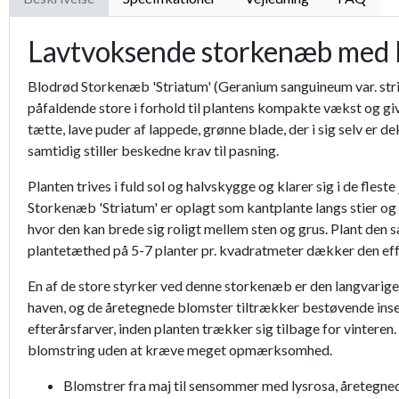
Lavtvoksende storkenæb med l
Blodrød Storkenæb 'Striatum' (Geranium sanguineum var. str
påfaldende store i forhold til plantens kompakte vækst og gi
tætte, lave puder af lappede, grønne blade, der i sig selv er
samtidig stiller beskedne krav til pasning.
Planten trives i fuld sol og halvskygge og klarer sig i de fl
Storkenæb 'Striatum' er oplagt som kantplante langs stier og 
hvor den kan brede sig roligt mellem sten og grus. Plant den
plantetæthed på 5-7 planter pr. kvadratmeter dækker den eff
En af de store styrker ved denne storkenæb er den langvarige
haven, og de åretegnede blomster tiltrækker bestøvende ins
efterårsfarver, inden planten trækker sig tilbage for vinteren
blomstring uden at kræve meget opmærksomhed.
Blomstrer fra maj til sensommer med lysrosa, åretegne