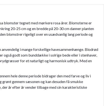
sa blomster tegnet med mørkere rosa årer. Blomsterne er
å omkring 20-25 cm og en bredde på 20-30 cm danner planten
i den blomstrer rigeligt over en usædvanlig lang periode og
ør den anvendelig i mange forskellige havesammenhænge. Blodrød
rer også godt som bunddække i solrige bede eller i stenhaver,
 prydgræsser for et naturligt og harmonisk udtryk. Med en
ennem hele denne periode bidrager den med farve og liv i
t og grønt gennem sæsonen og kan desuden få smukke
, der år efter år vender tilbage med sin karakteristiske