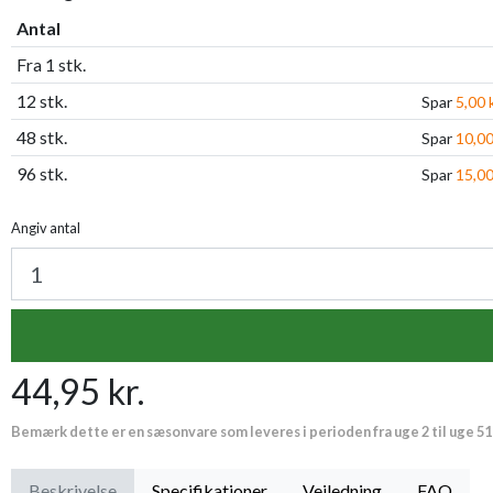
Antal
Fra 1 stk.
12 stk.
Spar
5,00 k
48 stk.
Spar
10,00
96 stk.
Spar
15,00
Angiv antal
44,95 kr.
Bemærk dette er en sæsonvare som leveres i perioden fra uge 2 til uge 51
Beskrivelse
Specifikationer
Vejledning
FAQ