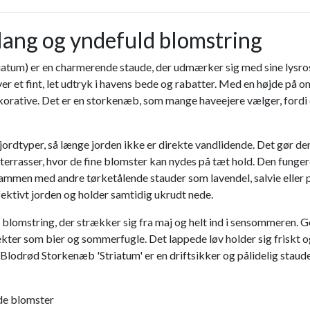
ang og yndefuld blomstring
iatum) er en charmerende staude, der udmærker sig med sine lysro
ver et fint, let udtryk i havens bede og rabatter. Med en højde p
 dekorative. Det er en storkenæb, som mange haveejere vælger, ford
este jordtyper, så længe jorden ikke er direkte vandlidende. Det g
terrasser, hvor de fine blomster kan nydes på tæt hold. Den funge
 sammen med andre tørketålende stauder som lavendel, salvie eller
ektivt jorden og holder samtidig ukrudt nede.
 blomstring, der strækker sig fra maj og helt ind i sensommeren. G
ekter som bier og sommerfugle. Det lappede løv holder sig frisk
. Blodrød Storkenæb 'Striatum' er en driftsikker og pålidelig staude
de blomster