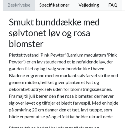
Beskrivelse
Specifikationer
Vejledning
FAQ
Smukt bunddække med
sølvtonet løv og rosa
blomster
Plettet tvetand 'Pink Pewter' (Lamium maculatum 'Pink
Pewter') er en lav staude med et iøjnefaldende løv, der
gør den til et oplagt valg som bunddække i haven.
Bladene er grønne med en markant sølvfarvet stribe ned
gennem midten, hvilket giver planten et lyst og
dekorativt udtryk selv uden for blomstringssæsonen.
Fra maj til juli bærer den fine rosa blomster, der hæver
sig over løvet og tilføjer et blødt farvespil. Med en højde
på omkring 20 cm danner den et tæt, lavt tæppe, som
både er pænt at se på og effektivt holder ukrudt nede.
Planten trives bedst i halvskygge til skygge og