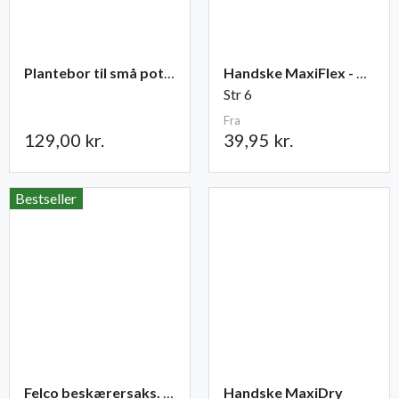
Plantebor til små potter
Handske MaxiFlex - Ultimate
Str 6
Fra
129,00 kr.
39,95 kr.
Bestseller
Felco beskærersaks. nr. 2
Handske MaxiDry