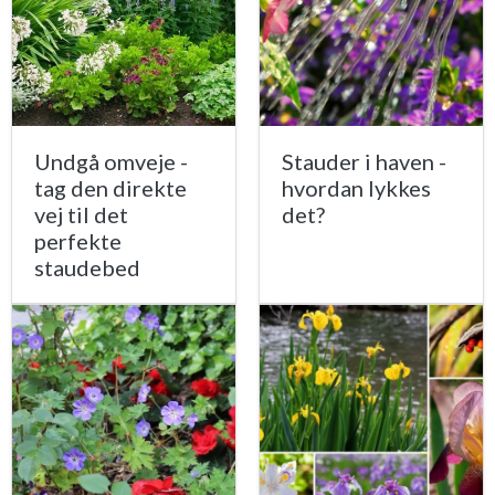
Undgå omveje -
Stauder i haven -
tag den direkte
hvordan lykkes
vej til det
det?
perfekte
staudebed