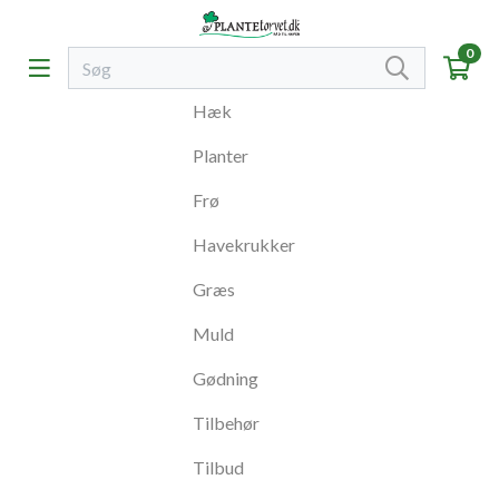
0
Hæk
Planter
Frø
Havekrukker
Græs
Muld
Gødning
Tilbehør
Tilbud