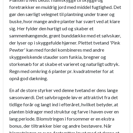
foretrækker en muldrig jord med middel fugtighed. Det
gør den særligt velegnet til plantning under træer og
buske, hvor mange andre planter har svært ved at klare
sig. Her fylder den hurtigt ud og skaber et
sammenhængende, grønt bunddække med et sølvskær,
der lyser op i skyggefulde hjørner. Plettet tvetand 'Pink
Pewter' kan med fordel kombineres med andre
skyggeelskende stauder som funkia, bregner og
storkenæb for at skabe et varieret og naturligt udtryk.
Regn med omkring 6 planter pr. kvadratmeter for at
opnå god dækning.
En af de store styrker ved denne tvetand er dens lange
sæsonværdi. Det sølvbrogede løv er attraktivt fra det
tidlige forår og langt ind i efteråret, hvilket betyder, at
planten bidrager med struktur og farve i haven over en
lang periode. Blomstringen i forsommer er en ekstra
bonus, der tiltrækker bier og andre bestøvere. Når
blomstringen er ovre, fortsætter løvet med at danne et