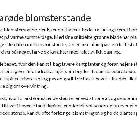
arøde blomsterstande
e blomsterstande, der lyser op i havens bede fra juni og frem. Blo
det på varme sommerdage. Med sine snitdelte, grønne blade har plan
ør den til en mellemstor staude, der er nem at indpasse i de flest
 giver så meget farve og karakter med relativt lidt pasning.
audebedet, hvor den kan stå bag lavere kantplanter og foran højere 
vækstform giver fine lodrette linjer, som bryder fladen i bredere
g. Lupinen trives i sol og passer godt i de fleste haver – fra den l
re dig om overvintring.
punkt, hvor forårsblomstrende stauder er ved at tone af, og senso
 til livet i haven. Staudelupinen er middelt voksende og kræver et 
trede stande, kan du ofte forlænge blomstringen og holde planten