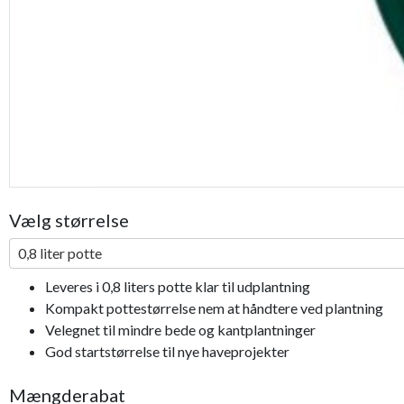
Vælg størrelse
0,8 liter potte
Leveres i 0,8 liters potte klar til udplantning
Kompakt pottestørrelse nem at håndtere ved plantning
Velegnet til mindre bede og kantplantninger
God startstørrelse til nye haveprojekter
Mængderabat