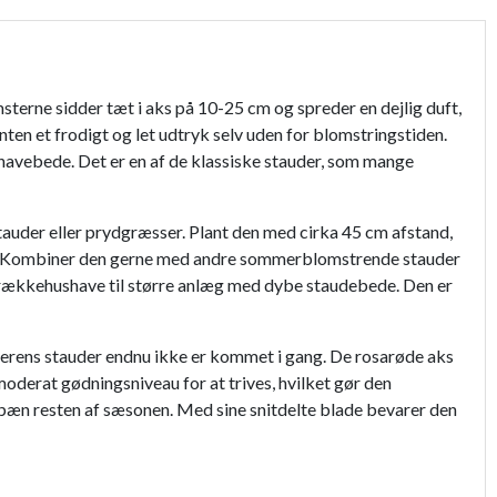
msterne sidder tæt i aks på 10-25 cm og spreder en dejlig duft,
ten et frodigt og let udtryk selv uden for blomstringstiden.
e havebede. Det er en af de klassiske stauder, som mange
stauder eller prydgræsser. Plant den med cirka 45 cm afstand,
 bede. Kombiner den gerne med andre sommerblomstrende stauder
ille rækkehushave til større anlæg med dybe staudebede. Den er
mmerens stauder endnu ikke er kommet i gang. De rosarøde aks
moderat gødningsniveau for at trives, hvilket gør den
 pæn resten af sæsonen. Med sine snitdelte blade bevarer den