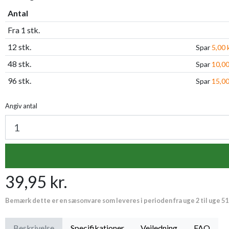
Antal
Fra 1 stk.
12 stk.
Spar
5,00 k
48 stk.
Spar
10,00
96 stk.
Spar
15,00
Angiv antal
39,95 kr.
Bemærk dette er en sæsonvare som leveres i perioden fra uge 2 til uge 51
Beskrivelse
Specifikationer
Vejledning
FAQ