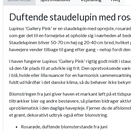
Duftende staudelupin med ros
Lupinus 'Gallery Pink' er en staudelupin med oprejste, rosarød
som gør det til en fornøjelse at opholde sig i nærheden af be
Staudelupinen bliver 50-70 cm høj og 20-40 cm bred, hvilket g
haveejere vender tilbage til gang efter gang – netop fordi den
I haven fungerer Lupinus 'Gallery Pink' rigtig godt midt i st
så den får plads til at udvikle sig frit. Den opretvoksende 
i blå, hvide eller lilla nuancer for en harmonisk sammensætnin
fuldt ud hårdfør i det danske klima, så du behøver ikke bekym
Blomstringen fra juni giver haven et markant løft på et tids
tiltrækker bier og andre bestøvere, så planten bidrager aktivt
uproblematisk i den daglige havepleje. Fjerner du de afbloms
et grønt, dekorativt udtryk også efter blomstring.
Rosarøde, duftende blomsterstande fra juni