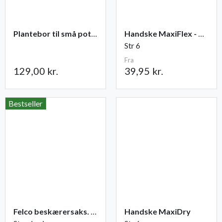
Plantebor til små potter
Handske MaxiFlex - Ultimate
Str 6
Fra
129,00 kr.
39,95 kr.
Bestseller
Felco beskærersaks. nr. 2
Handske MaxiDry