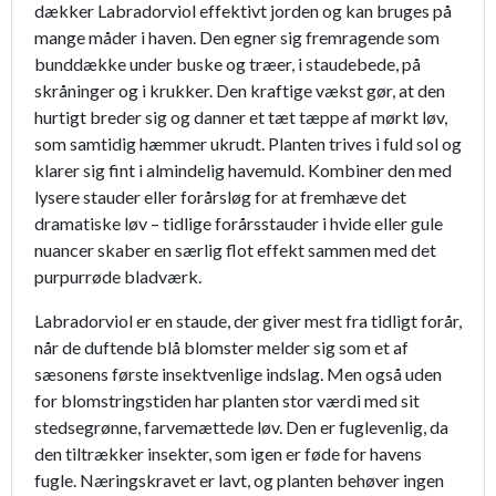
dækker Labradorviol effektivt jorden og kan bruges på
mange måder i haven. Den egner sig fremragende som
bunddække under buske og træer, i staudebede, på
skråninger og i krukker. Den kraftige vækst gør, at den
hurtigt breder sig og danner et tæt tæppe af mørkt løv,
som samtidig hæmmer ukrudt. Planten trives i fuld sol og
klarer sig fint i almindelig havemuld. Kombiner den med
lysere stauder eller forårsløg for at fremhæve det
dramatiske løv – tidlige forårsstauder i hvide eller gule
nuancer skaber en særlig flot effekt sammen med det
purpurrøde bladværk.
Labradorviol er en staude, der giver mest fra tidligt forår,
når de duftende blå blomster melder sig som et af
sæsonens første insektvenlige indslag. Men også uden
for blomstringstiden har planten stor værdi med sit
stedsegrønne, farvemættede løv. Den er fuglevenlig, da
den tiltrækker insekter, som igen er føde for havens
fugle. Næringskravet er lavt, og planten behøver ingen