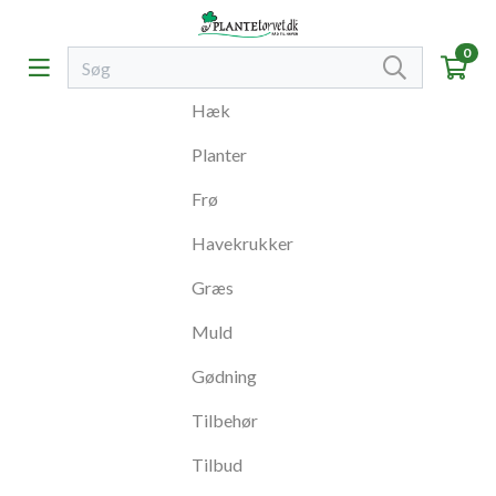
0
Hæk
Planter
Frø
Havekrukker
Græs
Muld
Gødning
Tilbehør
Tilbud