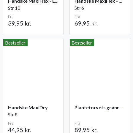
Handske MaxiFlex - Elite
Handske MaxiFlex - Cut
Str 10
Str 6
Fra
Fra
39,95 kr.
69,95 kr.
Bestseller
Bestseller
Handske MaxiDry
Plantetorvets grønne vandingspose 75 liter
Str 8
Fra
Fra
44,95 kr.
89,95 kr.