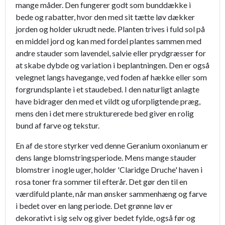
mange måder. Den fungerer godt som bunddække i
bede og rabatter, hvor den med sit tætte løv dækker
jorden og holder ukrudt nede. Planten trives i fuld sol på
en middel jord og kan med fordel plantes sammen med
andre stauder som lavendel, salvie eller prydgræsser for
at skabe dybde og variation i beplantningen. Den er også
velegnet langs havegange, ved foden af hække eller som
forgrundsplante i et staudebed. I den naturligt anlagte
have bidrager den med et vildt og uforpligtende præg,
mens den i det mere strukturerede bed giver en rolig
bund af farve og tekstur.
En af de store styrker ved denne Geranium oxonianum er
dens lange blomstringsperiode. Mens mange stauder
blomstrer i nogle uger, holder 'Claridge Druche' haven i
rosa toner fra sommer til efterår. Det gør den til en
værdifuld plante, når man ønsker sammenhæng og farve
i bedet over en lang periode. Det grønne løv er
dekorativt i sig selv og giver bedet fylde, også før og