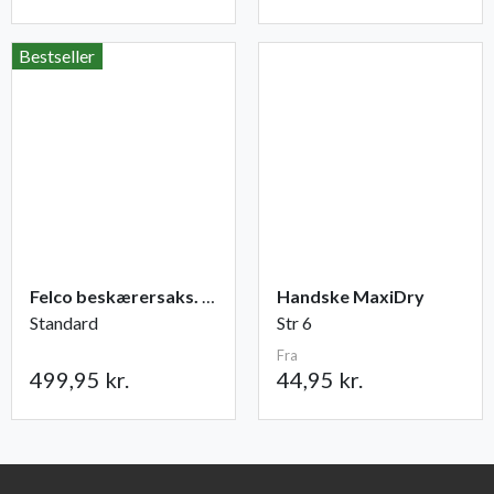
Bestseller
Felco beskærersaks. nr. 2
Handske MaxiDry
Standard
Str 6
Fra
499,95 kr.
44,95 kr.