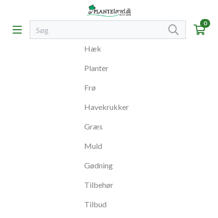
0
Hæk
Planter
Frø
Havekrukker
Græs
Muld
Gødning
Tilbehør
Tilbud