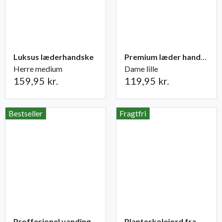
Luksus læderhandske
Premium læder handske Flutter
Herre medium
Dame lille
159,95 kr.
119,95 kr.
Bestseller
Fragtfri
Proffesionel vandingspose 100 liter
Planteskolejord fra Champost