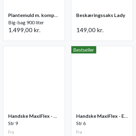
Plantemuld m. kompost fra Champost
Beskæringssaks Lady
Big-bag 900 liter
1.499,00 kr.
149,00 kr.
Bestseller
Handske MaxiFlex - Ultimate
Handske MaxiFlex - Endurance
Str 9
Str 6
Fra
Fra