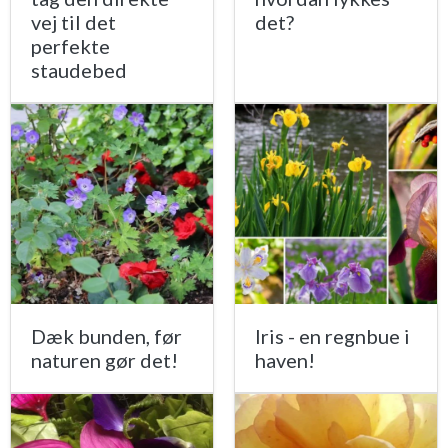
vej til det
det?
perfekte
staudebed
Dæk bunden, før
Iris - en regnbue i
naturen gør det!
haven!