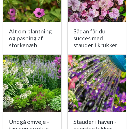
Alt om plantning
Sådan får du
og pasning af
succes med
storkenæb
stauder i krukker
Undgå omveje -
Stauder i haven -
tag den direkte
hvordan lykkes