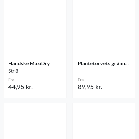
Handske MaxiDry
Plantetorvets grønne vandingspose 75 liter
Str 8
Fra
Fra
44,95 kr.
89,95 kr.