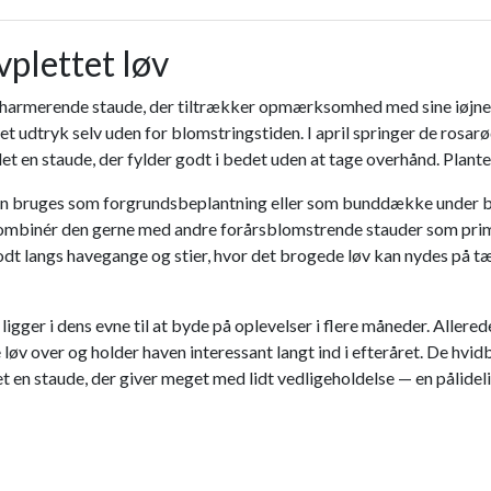
plettet løv
 charmerende staude, der tiltrækker opmærksomhed med sine iøjne
let udtryk selv uden for blomstringstiden. I april springer de rosa
 en staude, der fylder godt i bedet uden at tage overhånd. Plante
n kan bruges som forgrundsbeplantning eller som bunddække under b
ombinér den gerne med andre forårsblomstrende stauder som primu
 langs havegange og stier, hvor det brogede løv kan nydes på tæt 
ger i dens evne til at byde på oplevelser i flere måneder. Allered
 løv over og holder haven interessant langt ind i efteråret. De hv
t en staude, der giver meget med lidt vedligeholdelse — en pålideli