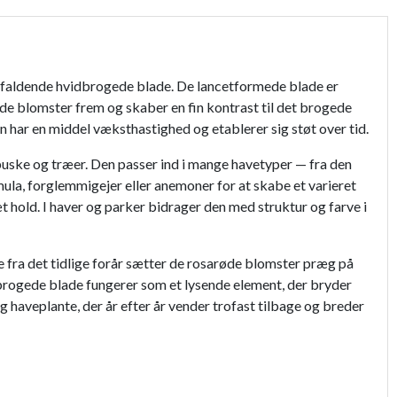
faldende hvidbrogede blade. De lancetformede blade er
røde blomster frem og skaber en fin kontrast til det brogede
n har en middel væksthastighed og etablerer sig støt over tid.
uske og træer. Den passer ind i mange havetyper — fra den
la, forglemmigejer eller anemoner for at skabe et varieret
hold. I haver og parker bidrager den med struktur og farve i
e fra det tidlige forår sætter de rosarøde blomster præg på
idbrogede blade fungerer som et lysende element, der bryder
g haveplante, der år efter år vender trofast tilbage og breder