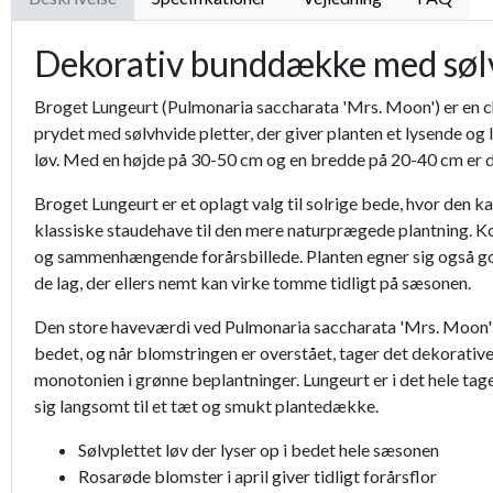
Dekorativ bunddække med sølv
Broget Lungeurt (Pulmonaria saccharata 'Mrs. Moon') er en
prydet med sølvhvide pletter, der giver planten et lysende og 
løv. Med en højde på 30-50 cm og en bredde på 20-40 cm er det
Broget Lungeurt er et oplagt valg til solrige bede, hvor de
klassiske staudehave til den mere naturprægede plantning. K
og sammenhængende forårsbillede. Planten egner sig også godt
de lag, der ellers nemt kan virke tomme tidligt på sæsonen.
Den store haveværdi ved Pulmonaria saccharata 'Mrs. Moon' lig
bedet, og når blomstringen er overstået, tager det dekorative
monotonien i grønne beplantninger. Lungeurt er i det hele tage
sig langsomt til et tæt og smukt plantedække.
Sølvplettet løv der lyser op i bedet hele sæsonen
Rosarøde blomster i april giver tidligt forårsflor