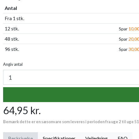
Antal
Fra 1 stk.
12 stk.
Spar
10,00
48 stk.
Spar
20,00
96 stk.
Spar
30,00
Angiv antal
64,95 kr.
Bemærk dette er en sæsonvare som leveres i perioden fra uge 2 til uge 51
Beskrivelse
Specifikationer
Vejledning
FAQ