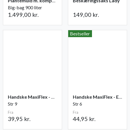
Plantemuld m. kompost fra Champost
Beskæringssaks Lady
Big-bag 900 liter
1.499,00 kr.
149,00 kr.
Bestseller
Handske MaxiFlex - Ultimate
Handske MaxiFlex - Endurance
Str 9
Str 6
Fra
Fra
39,95 kr.
44,95 kr.