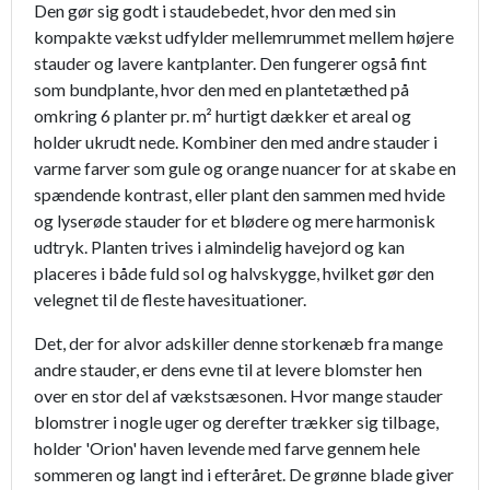
Den gør sig godt i staudebedet, hvor den med sin
kompakte vækst udfylder mellemrummet mellem højere
stauder og lavere kantplanter. Den fungerer også fint
som bundplante, hvor den med en plantetæthed på
omkring 6 planter pr. m² hurtigt dækker et areal og
holder ukrudt nede. Kombiner den med andre stauder i
varme farver som gule og orange nuancer for at skabe en
spændende kontrast, eller plant den sammen med hvide
og lyserøde stauder for et blødere og mere harmonisk
udtryk. Planten trives i almindelig havejord og kan
placeres i både fuld sol og halvskygge, hvilket gør den
velegnet til de fleste havesituationer.
Det, der for alvor adskiller denne storkenæb fra mange
andre stauder, er dens evne til at levere blomster hen
over en stor del af vækstsæsonen. Hvor mange stauder
blomstrer i nogle uger og derefter trækker sig tilbage,
holder 'Orion' haven levende med farve gennem hele
sommeren og langt ind i efteråret. De grønne blade giver