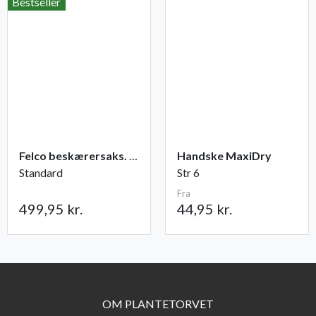
Bestseller
Felco beskærersaks. nr. 2
Handske MaxiDry
Standard
Str 6
Fra
499,95 kr.
44,95 kr.
OM PLANTETORVET