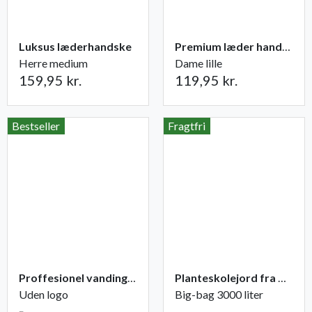
Luksus læderhandske
Premium læder handske Flutter
Herre medium
Dame lille
159,95 kr.
119,95 kr.
Bestseller
Fragtfri
Proffesionel vandingspose 100 liter
Planteskolejord fra Champost
Uden logo
Big-bag 3000 liter