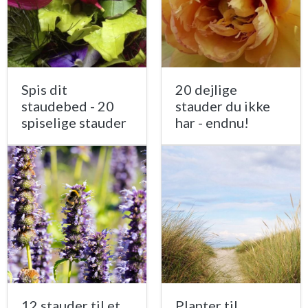
Spis dit
20 dejlige
staudebed - 20
stauder du ikke
spiselige stauder
har - endnu!
12 stauder til et
Planter til