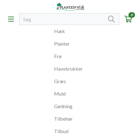
0
Hæk
Planter
Frø
Havekrukker
Græs
Muld
Gødning
Tilbehør
Tilbud