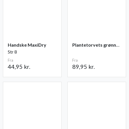
Handske MaxiDry
Plantetorvets grønne vandingspose 75 liter
Str 8
Fra
Fra
44,95 kr.
89,95 kr.