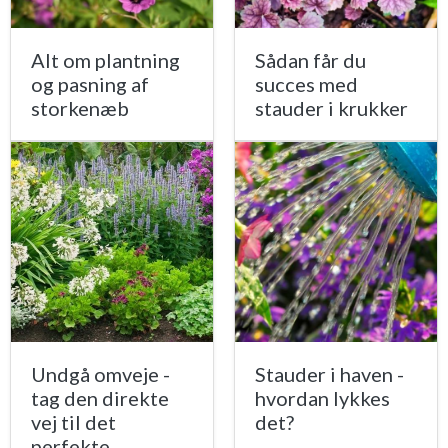
Alt om plantning
Sådan får du
og pasning af
succes med
storkenæb
stauder i krukker
Undgå omveje -
Stauder i haven -
tag den direkte
hvordan lykkes
vej til det
det?
perfekte