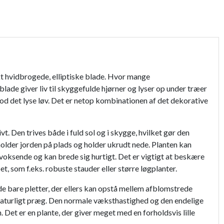
kt hvidbrogede, elliptiske blade. Hvor mange
ade giver liv til skyggefulde hjørner og lyser op under træer
mod det lyse løv. Det er netop kombinationen af det dekorative
 Den trives både i fuld sol og i skygge, hvilket gør den
holder jorden på plads og holder ukrudt nede. Planten kan
voksende og kan brede sig hurtigt. Det er vigtigt at beskære
, som f.eks. robuste stauder eller større løgplanter.
de bare pletter, der ellers kan opstå mellem afblomstrede
et naturligt præg. Den normale væksthastighed og den endelige
Det er en plante, der giver meget med en forholdsvis lille