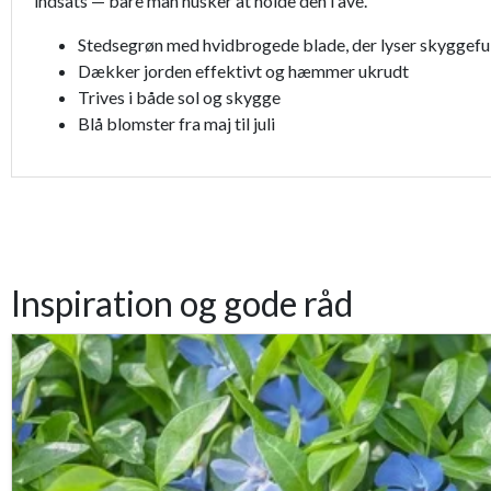
indsats — bare man husker at holde den i ave.
Stedsegrøn med hvidbrogede blade, der lyser skyggeful
Dækker jorden effektivt og hæmmer ukrudt
Trives i både sol og skygge
Blå blomster fra maj til juli
Inspiration og gode råd