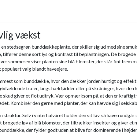
lig vækst
er en stedsegrøn bunddækkeplante, der skiller sig ud med sine smu
lfører denne sort lys og kontrast til beplantningen. De brogede bl
over sommeren viser planten sine blå blomster, der står fint frem 
t populært valg blandt haveejere.
mmest som bunddække, hvor den dækker jorden hurtigt og effektivt.
 løvfældende træer, langs hækfødder eller på skråninger, hvor den 
skud giver et flot udtryk. Vær opmærksom på, at den er kraftigt 
det. Kombinér den gerne med planter, der kan hævde sig i selskabet
truktur. Selv i vinterhalvåret holder den sit løv, så haven undgår 
det brogede løv af blå blomster, der tiltrækker insekter og giver 
nddække, der fylder godt uden at blive for dominerende i højden. 