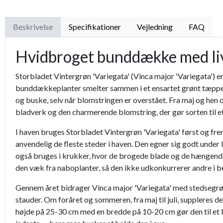
Beskrivelse
Specifikationer
Vejledning
FAQ
Hvidbroget bunddække med liv
Storbladet Vintergrøn 'Variegata' (Vinca major 'Variegata') 
bunddækkeplanter smelter sammen i et ensartet grønt tæppe, ti
og buske, selv når blomstringen er overstået. Fra maj og hen 
bladverk og den charmerende blomstring, der gør sorten til e
I haven bruges Storbladet Vintergrøn 'Variegata' først og fre
anvendelig de fleste steder i haven. Den egner sig godt under
også bruges i krukker, hvor de brogede blade og de hængende 
den væk fra naboplanter, så den ikke udkonkurrerer andre i be
Gennem året bidrager Vinca major 'Variegata' med stedsegrøn s
stauder. Om foråret og sommeren, fra maj til juli, suppleres 
højde på 25-30 cm med en bredde på 10-20 cm gør den til et bu