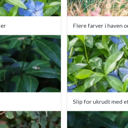
ter
Flere farver i haven 
Slip for ukrudt med 