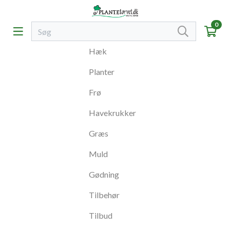
0
Hæk
Planter
Frø
Havekrukker
Græs
Muld
Gødning
Tilbehør
Tilbud