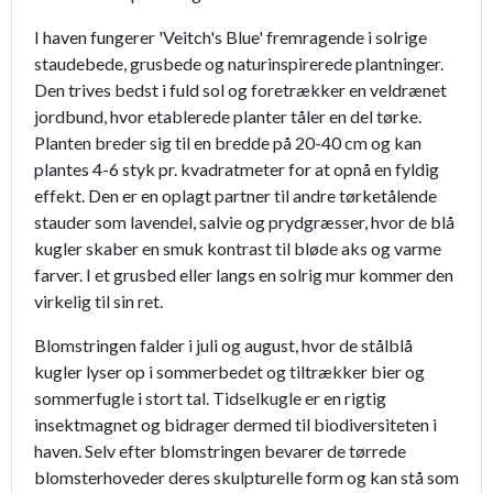
I haven fungerer 'Veitch's Blue' fremragende i solrige
staudebede, grusbede og naturinspirerede plantninger.
Den trives bedst i fuld sol og foretrækker en veldrænet
jordbund, hvor etablerede planter tåler en del tørke.
Planten breder sig til en bredde på 20-40 cm og kan
plantes 4-6 styk pr. kvadratmeter for at opnå en fyldig
effekt. Den er en oplagt partner til andre tørketålende
stauder som lavendel, salvie og prydgræsser, hvor de blå
kugler skaber en smuk kontrast til bløde aks og varme
farver. I et grusbed eller langs en solrig mur kommer den
virkelig til sin ret.
Blomstringen falder i juli og august, hvor de stålblå
kugler lyser op i sommerbedet og tiltrækker bier og
sommerfugle i stort tal. Tidselkugle er en rigtig
insektmagnet og bidrager dermed til biodiversiteten i
haven. Selv efter blomstringen bevarer de tørrede
blomsterhoveder deres skulpturelle form og kan stå som