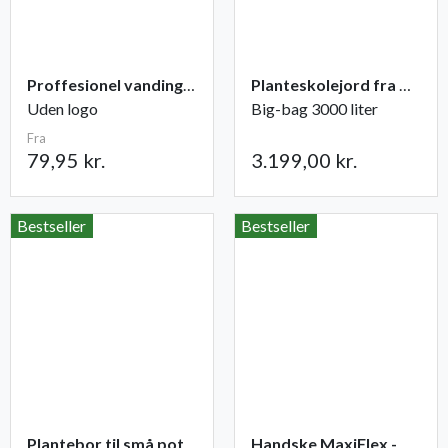
Proffesionel vandingspose 100 liter
Planteskolejord fra Champost
Uden logo
Big-bag 3000 liter
Fra
79,95 kr.
3.199,00 kr.
Bestseller
Bestseller
Plantebor til små potter
Handske MaxiFlex - Ultimate