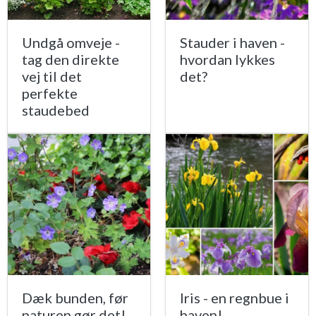
Undgå omveje -
Stauder i haven -
tag den direkte
hvordan lykkes
vej til det
det?
perfekte
staudebed
Dæk bunden, før
Iris - en regnbue i
naturen gør det!
haven!