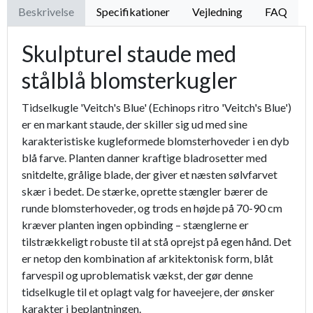
Beskrivelse
Specifikationer
Vejledning
FAQ
Skulpturel staude med
stålblå blomsterkugler
Tidselkugle 'Veitch's Blue' (Echinops ritro 'Veitch's Blue')
er en markant staude, der skiller sig ud med sine
karakteristiske kugleformede blomsterhoveder i en dyb
blå farve. Planten danner kraftige bladrosetter med
snitdelte, grålige blade, der giver et næsten sølvfarvet
skær i bedet. De stærke, oprette stængler bærer de
runde blomsterhoveder, og trods en højde på 70-90 cm
kræver planten ingen opbinding – stænglerne er
tilstrækkeligt robuste til at stå oprejst på egen hånd. Det
er netop den kombination af arkitektonisk form, blåt
farvespil og uproblematisk vækst, der gør denne
tidselkugle til et oplagt valg for haveejere, der ønsker
karakter i beplantningen.