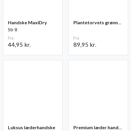
Handske MaxiDry
Plantetorvets grønne vandingspose 75 liter
Str 8
Fra
Fra
44,95 kr.
89,95 kr.
Luksus læderhandske
Premium læder handske Flutter