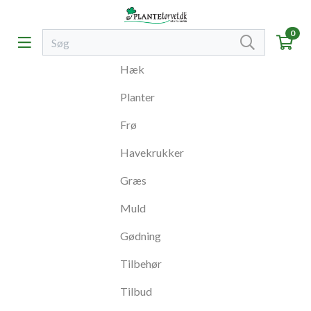
0
Hæk
Planter
Frø
Havekrukker
Græs
Muld
Gødning
Tilbehør
Tilbud