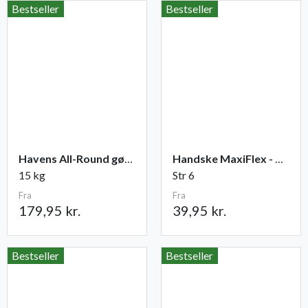
Bestseller
Bestseller
Havens All-Round gødning NPK 12-2-10
Handske MaxiFlex - Ultimate
15 kg
Str 6
Fra
Fra
179,95 kr.
39,95 kr.
Bestseller
Bestseller