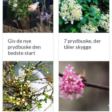
Giv de nye
7 prydbuske, der
prydbuske den
tåler skygge
bedste start