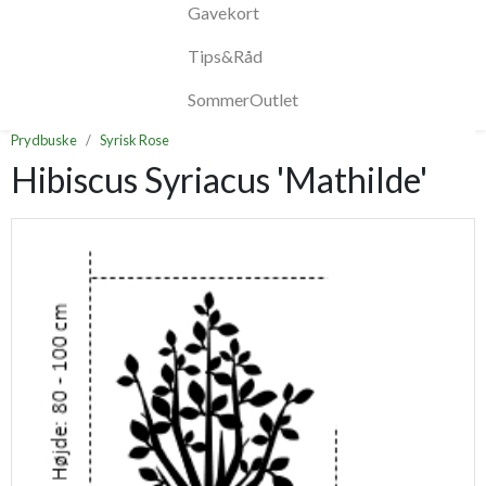
Gavekort
Tips&Råd
SommerOutlet
Prydbuske
Syrisk Rose
Hibiscus Syriacus 'Mathilde'
Previous
Next