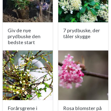
Giv de nye
7 prydbuske, der
prydbuske den
tåler skygge
bedste start
Forårsgrene i
Rosa blomster på