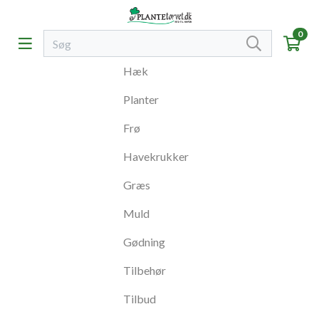
0
Hæk
Planter
Frø
Havekrukker
Græs
Muld
Gødning
Tilbehør
Tilbud