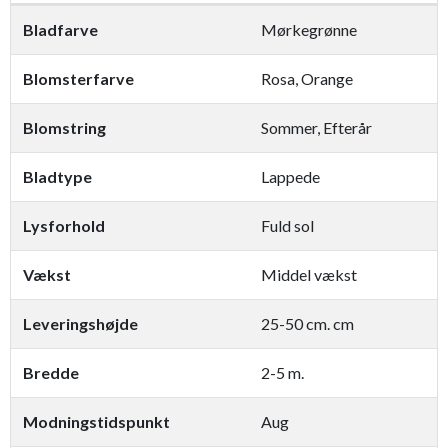
Bladfarve
Mørkegrønne
Blomsterfarve
Rosa, Orange
Blomstring
Sommer, Efterår
Bladtype
Lappede
Lysforhold
Fuld sol
Vækst
Middel vækst
Leveringshøjde
​25-50 cm. cm
Bredde
2-5 m.
Modningstidspunkt
Aug