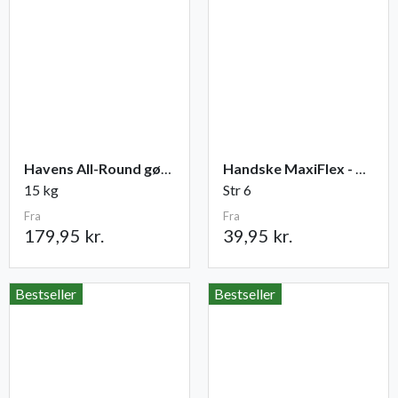
Havens All-Round gødning NPK 12-2-10
Handske MaxiFlex - Ultimate
15 kg
Str 6
Fra
Fra
179,95 kr.
39,95 kr.
Bestseller
Bestseller