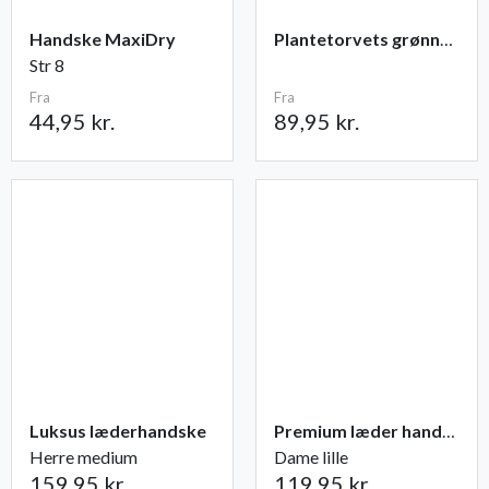
Handske MaxiDry
Plantetorvets grønne vandingspose 75 liter
Str 8
Fra
Fra
44,95 kr.
89,95 kr.
Luksus læderhandske
Premium læder handske Flutter
Herre medium
Dame lille
159,95 kr.
119,95 kr.