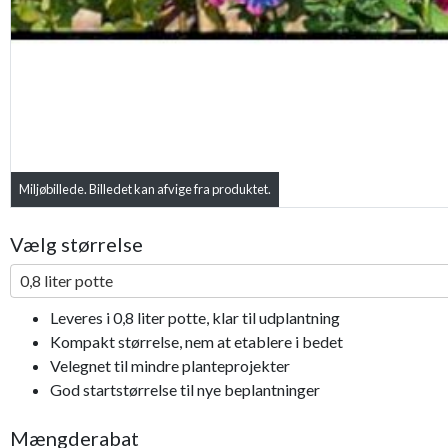
Miljøbillede. Billedet kan afvige fra produktet.
Vælg størrelse
0,8 liter potte
Leveres i 0,8 liter potte, klar til udplantning
Kompakt størrelse, nem at etablere i bedet
Velegnet til mindre planteprojekter
God startstørrelse til nye beplantninger
Mængderabat