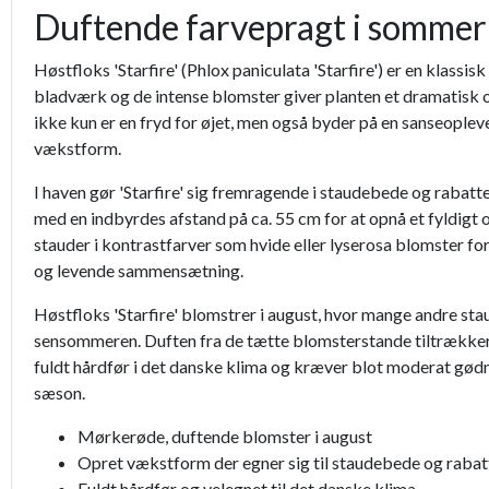
Duftende farvepragt i somme
Høstfloks 'Starfire' (Phlox paniculata 'Starfire') er en klas
bladværk og de intense blomster giver planten et dramatisk o
ikke kun er en fryd for øjet, men også byder på en sanseopleve
vækstform.
I haven gør 'Starfire' sig fremragende i staudebede og rabat
med en indbyrdes afstand på ca. 55 cm for at opnå et fyldig
stauder i kontrastfarver som hvide eller lyserosa blomster f
og levende sammensætning.
Høstfloks 'Starfire' blomstrer i august, hvor mange andre sta
sensommeren. Duften fra de tætte blomsterstande tiltrækker 
fuldt hårdfør i det danske klima og kræver blot moderat gødni
sæson.
Mørkerøde, duftende blomster i august
Opret vækstform der egner sig til staudebede og rabat
Fuldt hårdfør og velegnet til det danske klima