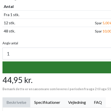
Antal
Fra 1 stk.
12 stk.
Spar
5,00 k
48 stk.
Spar
10,00
Angiv antal
44,95 kr.
Bemærk dette er en sæsonvare som leveres i perioden fra uge 2 til uge 51
Beskrivelse
Specifikationer
Vejledning
FAQ