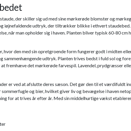
rbedet
sisk staude, der skiller sig ud med sine mørkerøde blomster og mø
g iøjnefaldende udtryk, der tiltrækker blikke i ethvert staudebed.
lse, når man opholder sig i haven. Planten bliver typisk 60-80 cm 
ter, hvor den med sin opretgroende form fungerer godt i midten el
t og sammenhængende udtryk. Planten trives bedst i fuld sol og f
or at fremhæve det mørkerøde farvespil. Lavendel, prydgræsser elle
uder er ved at afslutte deres sæson. Det gør den til et værdifuldt 
sommerfugle og bier, hvilket giver liv og bevægelse i haven netop
ng for at trives år efter år. Med sin middelhurtige vækst etablerer
ter