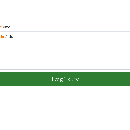
r.
/stk.
 kr.
/stk.
Læg i kurv