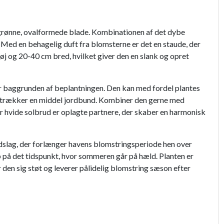
rkegrønne, ovalformede blade. Kombinationen af det dybe
 Med en behagelig duft fra blomsterne er det en staude, der
høj og 20-40 cm bred, hvilket giver den en slank og opret
ler baggrunden af beplantningen. Den kan med fordel plantes
oretrækker en middel jordbund. Kombiner den gerne med
r hvide solbrud er oplagte partnere, der skaber en harmonisk
indslag, der forlænger havens blomstringsperiode hen over
 på det tidspunkt, hvor sommeren går på hæld. Planten er
 den sig støt og leverer pålidelig blomstring sæson efter