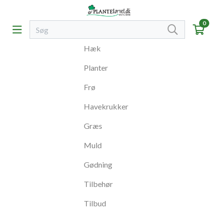
0
Hæk
Planter
Frø
Havekrukker
Græs
Muld
Gødning
Tilbehør
Tilbud