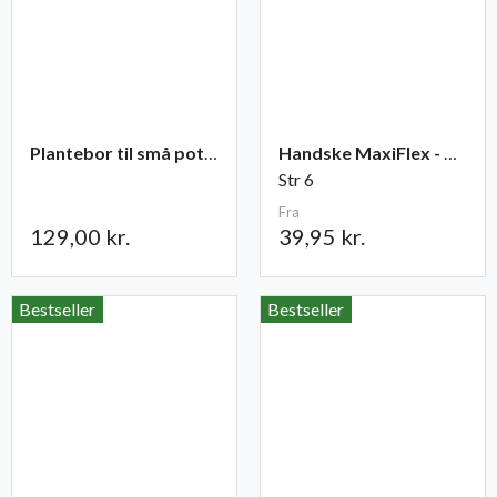
Plantebor til små potter
Handske MaxiFlex - Ultimate
Str 6
Fra
129,00 kr.
39,95 kr.
Bestseller
Bestseller