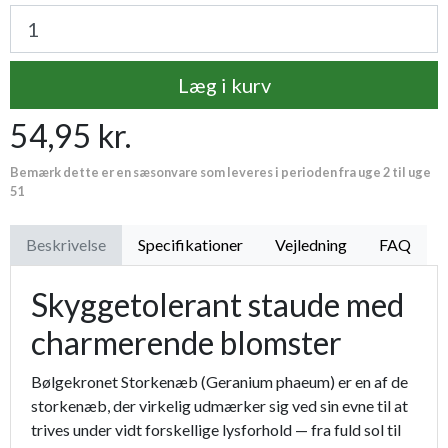
Læg i kurv
54,95 kr.
Bemærk dette er en sæsonvare som leveres i perioden fra uge 2 til uge
51
Beskrivelse
Specifikationer
Vejledning
FAQ
Skyggetolerant staude med
charmerende blomster
Bølgekronet Storkenæb (Geranium phaeum) er en af de
storkenæb, der virkelig udmærker sig ved sin evne til at
trives under vidt forskellige lysforhold — fra fuld sol til