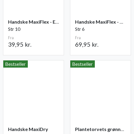
Handske MaxiFlex - Elite
Handske MaxiFlex - Cut
Str 10
Str 6
Fra
Fra
39,95 kr.
69,95 kr.
Bestseller
Bestseller
Handske MaxiDry
Plantetorvets grønne vandingspose 75 liter