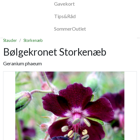
Gavekort
Tips&Råd
SommerOutlet
Stauder
Storkenæb
Bølgekronet Storkenæb
Geranium phaeum