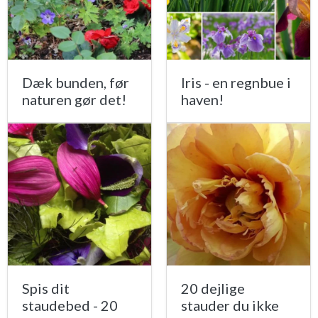
Dæk bunden, før
Iris - en regnbue i
naturen gør det!
haven!
Spis dit
20 dejlige
staudebed - 20
stauder du ikke