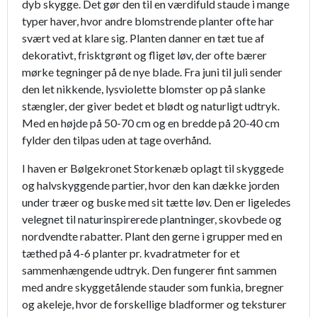
dyb skygge. Det gør den til en værdifuld staude i mange
typer haver, hvor andre blomstrende planter ofte har
svært ved at klare sig. Planten danner en tæt tue af
dekorativt, frisktgrønt og fliget løv, der ofte bærer
mørke tegninger på de nye blade. Fra juni til juli sender
den let nikkende, lysviolette blomster op på slanke
stængler, der giver bedet et blødt og naturligt udtryk.
Med en højde på 50-70 cm og en bredde på 20-40 cm
fylder den tilpas uden at tage overhånd.
I haven er Bølgekronet Storkenæb oplagt til skyggede
og halvskyggende partier, hvor den kan dække jorden
under træer og buske med sit tætte løv. Den er ligeledes
velegnet til naturinspirerede plantninger, skovbede og
nordvendte rabatter. Plant den gerne i grupper med en
tæthed på 4-6 planter pr. kvadratmeter for et
sammenhængende udtryk. Den fungerer fint sammen
med andre skyggetålende stauder som funkia, bregner
og akeleje, hvor de forskellige bladformer og teksturer