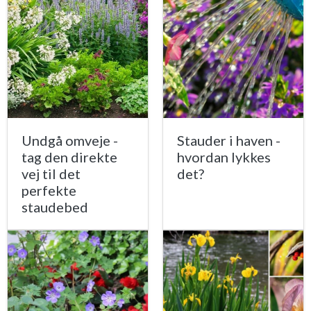
Undgå omveje -
Stauder i haven -
tag den direkte
hvordan lykkes
vej til det
det?
perfekte
staudebed