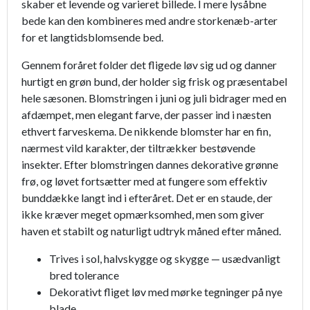
skaber et levende og varieret billede. I mere lysåbne
bede kan den kombineres med andre storkenæb-arter
for et langtidsblomsende bed.
Gennem foråret folder det fligede løv sig ud og danner
hurtigt en grøn bund, der holder sig frisk og præsentabel
hele sæsonen. Blomstringen i juni og juli bidrager med en
afdæmpet, men elegant farve, der passer ind i næsten
ethvert farveskema. De nikkende blomster har en fin,
nærmest vild karakter, der tiltrækker bestøvende
insekter. Efter blomstringen dannes dekorative grønne
frø, og løvet fortsætter med at fungere som effektiv
bunddække langt ind i efteråret. Det er en staude, der
ikke kræver meget opmærksomhed, men som giver
haven et stabilt og naturligt udtryk måned efter måned.
Trives i sol, halvskygge og skygge — usædvanligt
bred tolerance
Dekorativt fliget løv med mørke tegninger på nye
blade