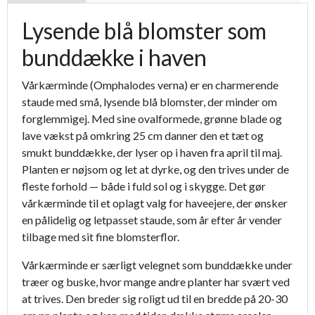
Lysende blå blomster som
bunddække i haven
Vårkærminde (Omphalodes verna) er en charmerende
staude med små, lysende blå blomster, der minder om
forglemmigej. Med sine ovalformede, grønne blade og
lave vækst på omkring 25 cm danner den et tæt og
smukt bunddække, der lyser op i haven fra april til maj.
Planten er nøjsom og let at dyrke, og den trives under de
fleste forhold — både i fuld sol og i skygge. Det gør
vårkærminde til et oplagt valg for haveejere, der ønsker
en pålidelig og letpasset staude, som år efter år vender
tilbage med sit fine blomsterflor.
Vårkærminde er særligt velegnet som bunddække under
træer og buske, hvor mange andre planter har svært ved
at trives. Den breder sig roligt ud til en bredde på 20-30