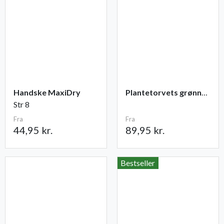
Handske MaxiDry
Plantetorvets grønne vandingspose 75 liter
Str 8
Fra
Fra
44,95 kr.
89,95 kr.
Bestseller