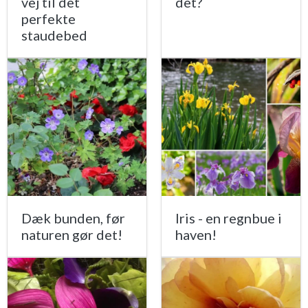
vej til det
det?
perfekte
staudebed
Dæk bunden, før
Iris - en regnbue i
naturen gør det!
haven!