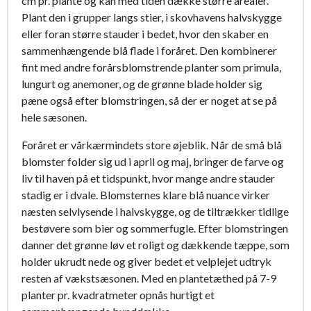
cm pr. plante og kan med tiden dække større arealer.
Plant den i grupper langs stier, i skovhavens halvskygge
eller foran større stauder i bedet, hvor den skaber en
sammenhængende blå flade i foråret. Den kombinerer
fint med andre forårsblomstrende planter som primula,
lungurt og anemoner, og de grønne blade holder sig
pæne også efter blomstringen, så der er noget at se på
hele sæsonen.
Foråret er vårkærmindets store øjeblik. Når de små blå
blomster folder sig ud i april og maj, bringer de farve og
liv til haven på et tidspunkt, hvor mange andre stauder
stadig er i dvale. Blomsternes klare blå nuance virker
næsten selvlysende i halvskygge, og de tiltrækker tidlige
bestøvere som bier og sommerfugle. Efter blomstringen
danner det grønne løv et roligt og dækkende tæppe, som
holder ukrudt nede og giver bedet et velplejet udtryk
resten af vækstsæsonen. Med en plantetæthed på 7-9
planter pr. kvadratmeter opnås hurtigt et