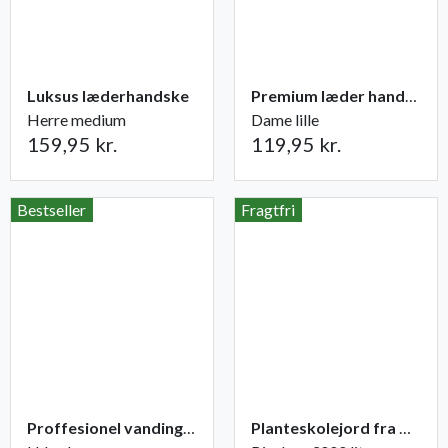
Luksus læderhandske
Premium læder handske Flutter
Herre medium
Dame lille
159,95 kr.
119,95 kr.
Bestseller
Fragtfri
Proffesionel vandingspose 100 liter
Planteskolejord fra Champost