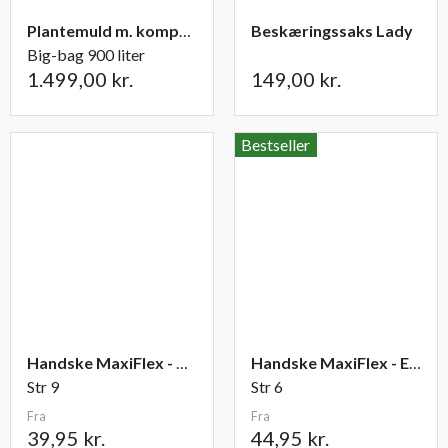
Plantemuld m. kompost fra Champost
Beskæringssaks Lady
Big-bag 900 liter
1.499,00 kr.
149,00 kr.
Bestseller
Handske MaxiFlex - Ultimate
Handske MaxiFlex - Endurance
Str 9
Str 6
Fra
Fra
39,95 kr.
44,95 kr.