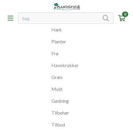
0
Hæk
Planter
Frø
Havekrukker
Græs
Muld
Gødning
Tilbehør
Tilbud