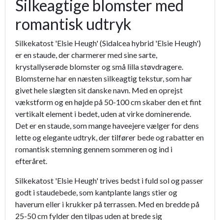
Silkeagtige blomster med
romantisk udtryk
Silkekatost 'Elsie Heugh' (Sidalcea hybrid 'Elsie Heugh')
er en staude, der charmerer med sine sarte,
krystallyserøde blomster og små lilla støvdragere.
Blomsterne har en næsten silkeagtig tekstur, som har
givet hele slægten sit danske navn. Med en oprejst
vækstform og en højde på 50-100 cm skaber den et fint
vertikalt element i bedet, uden at virke dominerende.
Det er en staude, som mange haveejere vælger for dens
lette og elegante udtryk, der tilfører bede og rabatter en
romantisk stemning gennem sommeren og ind i
efteråret.
Silkekatost 'Elsie Heugh' trives bedst i fuld sol og passer
godt i staudebede, som kantplante langs stier og
haverum eller i krukker på terrassen. Med en bredde på
25-50 cm fylder den tilpas uden at brede sig