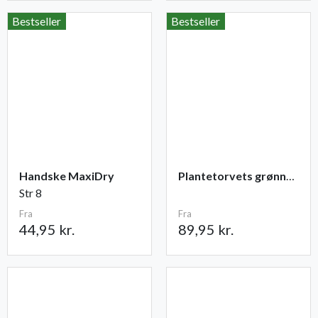
Bestseller
Bestseller
Handske MaxiDry
Plantetorvets grønne vandingspose 75 liter
Str 8
Fra
Fra
44,95 kr.
89,95 kr.