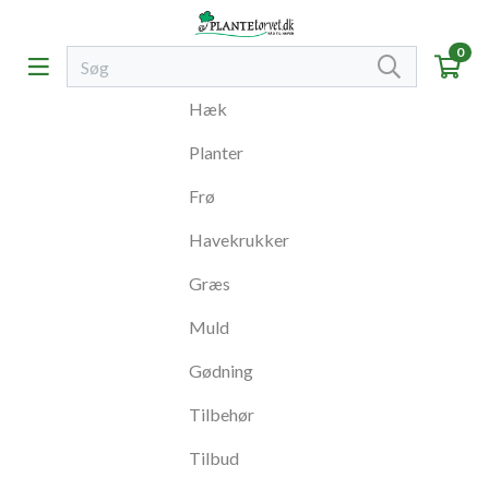
0
Hæk
Planter
Frø
Havekrukker
Græs
Muld
Gødning
Tilbehør
Tilbud