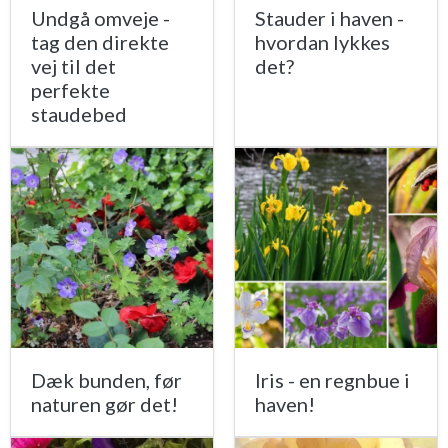
Undgå omveje -
Stauder i haven -
tag den direkte
hvordan lykkes
vej til det
det?
perfekte
staudebed
Dæk bunden, før
Iris - en regnbue i
naturen gør det!
haven!