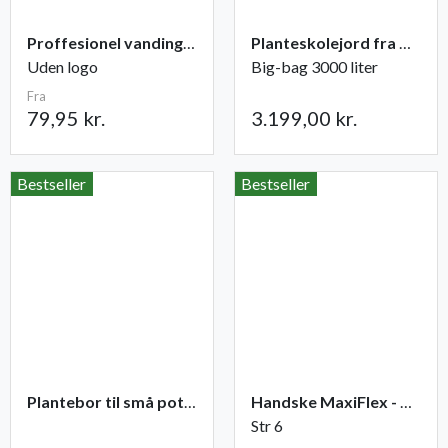
Proffesionel vandingspose 100 liter
Planteskolejord fra Champost
Uden logo
Big-bag 3000 liter
Fra
79,95 kr.
3.199,00 kr.
Bestseller
Bestseller
Plantebor til små potter
Handske MaxiFlex - Ultimate
Str 6