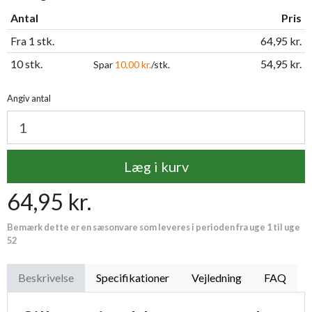
Antal
Pris
Fra 1 stk.
64,95 kr.
10 stk.
54,95 kr.
Spar
10,00 kr.
/stk.
Angiv antal
Læg i kurv
64,95 kr.
Bemærk dette er en sæsonvare som leveres i perioden fra uge 1 til uge
52
Beskrivelse
Specifikationer
Vejledning
FAQ