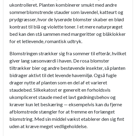
ukontrolleret. Planten kombinerer smukt med andre
sommerblomstrende stauder som lavendel, katteurt og
prydgræsser, hvor de lyserøde blomster skaber en blød
kontrast til blå og violette toner. I et mere naturpræget
bed kan den stå sammen med margeritter og blåklokker
for et letlevende, romantisk udtryk.
Blomstringen strækker sig fra sommer til efterår, hvilket
giver lang sæsonværdi i haven. De rosa blomster
tiltrækker bier og andre bestøvende insekter, så planten
bidrager aktivt til det levende havemiljø. Også fugle
drager nytte af planten som en del af et varieret
staudebed. Silkekatost er generelt en forholdsvis
ukompliceret staude med et lavt gødningsbehov og
kræver kun let beskæring — eksempelvis kan du fjerne
afblomstrede stængler for at fremme en forlænget
blomstring. Med sin middel vækst etablerer den sig fint
uden at kræve meget vedligeholdelse.