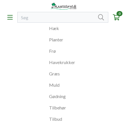
0
Hæk
Planter
Frø
Havekrukker
Græs
Muld
Gødning
Tilbehør
Tilbud