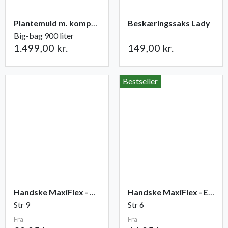
Plantemuld m. kompost fra Champost
Beskæringssaks Lady
Big-bag 900 liter
1.499,00 kr.
149,00 kr.
Bestseller
Handske MaxiFlex - Ultimate
Handske MaxiFlex - Endurance
Str 9
Str 6
Fra
Fra