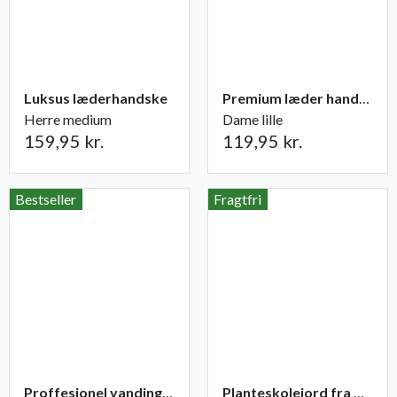
Luksus læderhandske
Premium læder handske Flutter
Herre medium
Dame lille
159,95 kr.
119,95 kr.
Bestseller
Fragtfri
Proffesionel vandingspose 100 liter
Planteskolejord fra Champost