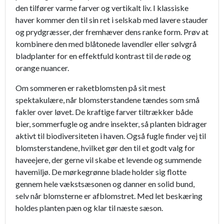
den tilfører varme farver og vertikalt liv. I klassiske
haver kommer den til sin ret i selskab med lavere stauder
og prydgræsser, der fremhæver dens ranke form. Prøv at
kombinere den med blåtonede lavendler eller sølvgrå
bladplanter for en effektfuld kontrast til de røde og
orange nuancer.
Om sommeren er raketblomsten på sit mest
spektakulære, når blomsterstandene tændes som små
fakler over løvet. De kraftige farver tiltrækker både
bier, sommerfugle og andre insekter, så planten bidrager
aktivt til biodiversiteten i haven. Også fugle finder vej til
blomsterstandene, hvilket gør den til et godt valg for
haveejere, der gerne vil skabe et levende og summende
havemiljø. De mørkegrønne blade holder sig flotte
gennem hele vækstsæsonen og danner en solid bund,
selv når blomsterne er afblomstret. Med let beskæring
holdes planten pæn og klar til næste sæson.