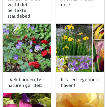
vej til det
det?
perfekte
staudebed
Dæk bunden, før
Iris - en regnbue i
naturen gør det!
haven!