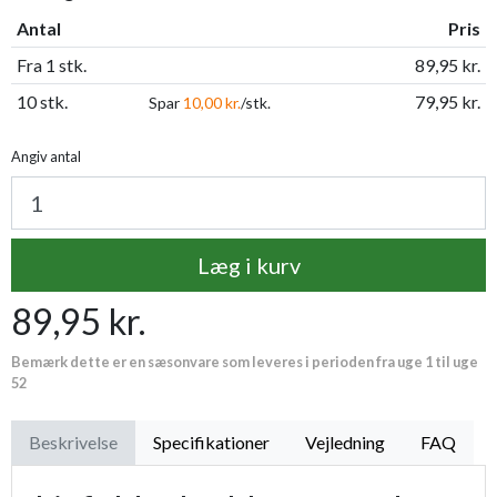
Antal
Pris
Fra 1 stk.
89,95 kr.
10 stk.
79,95 kr.
Spar
10,00 kr.
/stk.
Angiv antal
Læg i kurv
89,95 kr.
Bemærk dette er en sæsonvare som leveres i perioden fra uge 1 til uge
52
Beskrivelse
Specifikationer
Vejledning
FAQ