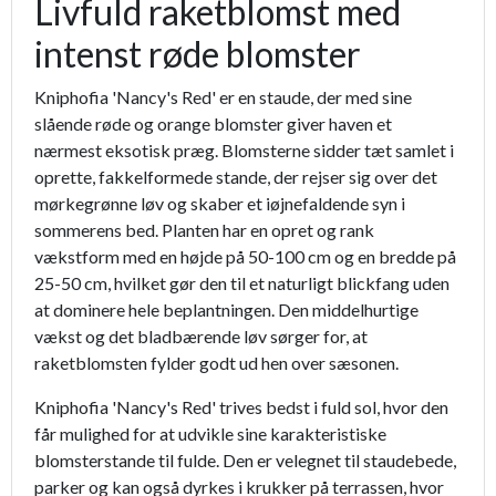
Livfuld raketblomst med
intenst røde blomster
Kniphofia 'Nancy's Red' er en staude, der med sine
slående røde og orange blomster giver haven et
nærmest eksotisk præg. Blomsterne sidder tæt samlet i
oprette, fakkelformede stande, der rejser sig over det
mørkegrønne løv og skaber et iøjnefaldende syn i
sommerens bed. Planten har en opret og rank
vækstform med en højde på 50-100 cm og en bredde på
25-50 cm, hvilket gør den til et naturligt blickfang uden
at dominere hele beplantningen. Den middelhurtige
vækst og det bladbærende løv sørger for, at
raketblomsten fylder godt ud hen over sæsonen.
Kniphofia 'Nancy's Red' trives bedst i fuld sol, hvor den
får mulighed for at udvikle sine karakteristiske
blomsterstande til fulde. Den er velegnet til staudebede,
parker og kan også dyrkes i krukker på terrassen, hvor