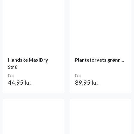
Handske MaxiDry
Plantetorvets grønne vandingspose 75 liter
Str 8
Fra
Fra
44,95 kr.
89,95 kr.