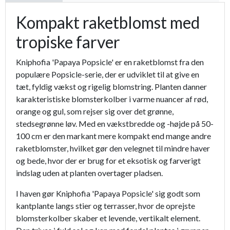
Kompakt raketblomst med
tropiske farver
Kniphofia 'Papaya Popsicle' er en raketblomst fra den
populære Popsicle-serie, der er udviklet til at give en
tæt, fyldig vækst og rigelig blomstring. Planten danner
karakteristiske blomsterkolber i varme nuancer af rød,
orange og gul, som rejser sig over det grønne,
stedsegrønne løv. Med en vækstbredde og -højde på 50-
100 cm er den markant mere kompakt end mange andre
raketblomster, hvilket gør den velegnet til mindre haver
og bede, hvor der er brug for et eksotisk og farverigt
indslag uden at planten overtager pladsen.
I haven gør Kniphofia 'Papaya Popsicle' sig godt som
kantplante langs stier og terrasser, hvor de oprejste
blomsterkolber skaber et levende, vertikalt element.