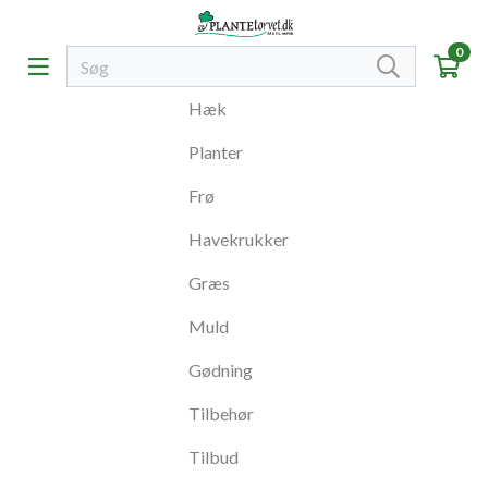
0
Hæk
Planter
Frø
Havekrukker
Græs
Muld
Gødning
Tilbehør
Tilbud