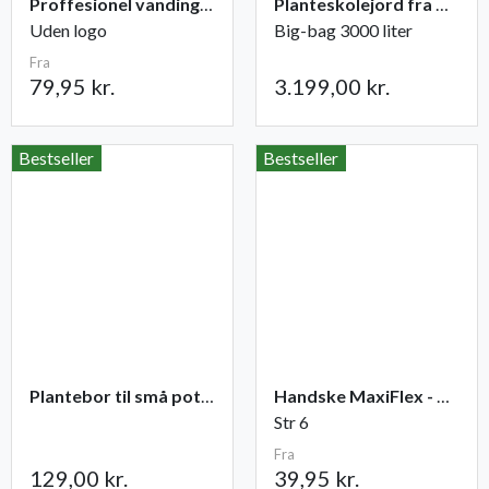
Proffesionel vandingspose 100 liter
Planteskolejord fra Champost
Uden logo
Big-bag 3000 liter
Fra
79,95 kr.
3.199,00 kr.
Bestseller
Bestseller
Plantebor til små potter
Handske MaxiFlex - Ultimate
Str 6
Fra
129,00 kr.
39,95 kr.