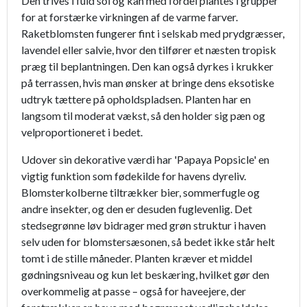
Den trives i fuld sol og kan med fordel plantes i grupper
for at forstærke virkningen af de varme farver.
Raketblomsten fungerer fint i selskab med prydgræsser,
lavendel eller salvie, hvor den tilfører et næsten tropisk
præg til beplantningen. Den kan også dyrkes i krukker
på terrassen, hvis man ønsker at bringe dens eksotiske
udtryk tættere på opholdspladsen. Planten har en
langsom til moderat vækst, så den holder sig pæn og
velproportioneret i bedet.
Udover sin dekorative værdi har 'Papaya Popsicle' en
vigtig funktion som fødekilde for havens dyreliv.
Blomsterkolberne tiltrækker bier, sommerfugle og
andre insekter, og den er desuden fuglevenlig. Det
stedsegrønne løv bidrager med grøn struktur i haven
selv uden for blomstersæsonen, så bedet ikke står helt
tomt i de stille måneder. Planten kræver et middel
gødningsniveau og kun let beskæring, hvilket gør den
overkommelig at passe – også for haveejere, der