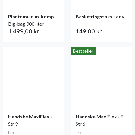
Plantemuld m. kompost fra Champost
Beskæringssaks Lady
Big-bag 900 liter
1.499,00 kr.
149,00 kr.
Bestseller
Handske MaxiFlex - Ultimate
Handske MaxiFlex - Endurance
Str 9
Str 6
Fra
Fra