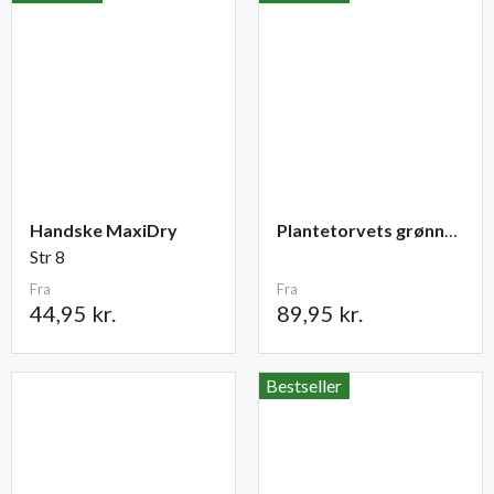
Handske MaxiDry
Plantetorvets grønne vandingspose 75 liter
Str 8
Fra
Fra
44,95 kr.
89,95 kr.
Bestseller