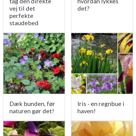
tag den direkte
hvordan lykkes
vej til det
det?
perfekte
staudebed
Dæk bunden, før
Iris - en regnbue i
naturen gør det!
haven!