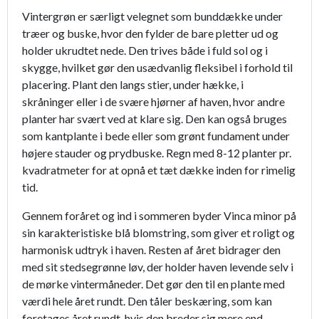
Vintergrøn er særligt velegnet som bunddække under
træer og buske, hvor den fylder de bare pletter ud og
holder ukrudtet nede. Den trives både i fuld sol og i
skygge, hvilket gør den usædvanlig fleksibel i forhold til
placering. Plant den langs stier, under hække, i
skråninger eller i de svære hjørner af haven, hvor andre
planter har svært ved at klare sig. Den kan også bruges
som kantplante i bede eller som grønt fundament under
højere stauder og prydbuske. Regn med 8-12 planter pr.
kvadratmeter for at opnå et tæt dække inden for rimelig
tid.
Gennem foråret og ind i sommeren byder Vinca minor på
sin karakteristiske blå blomstring, som giver et roligt og
harmonisk udtryk i haven. Resten af året bidrager den
med sit stedsegrønne løv, der holder haven levende selv i
de mørke vintermåneder. Det gør den til en plante med
værdi hele året rundt. Den tåler beskæring, som kan
foretages året rundt, hvis den breder sig mere end