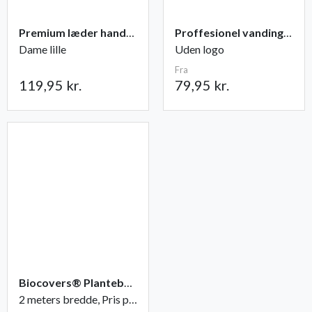
Premium læder handske Flutter
Proffesionel vandingspose 100 liter
Dame lille
Uden logo
Fra
119,95 kr.
79,95 kr.
Biocovers® Plantebaseret ukrudtsdug - 100% nedbrydelig
2 meters bredde, Pris pr. løbende meter