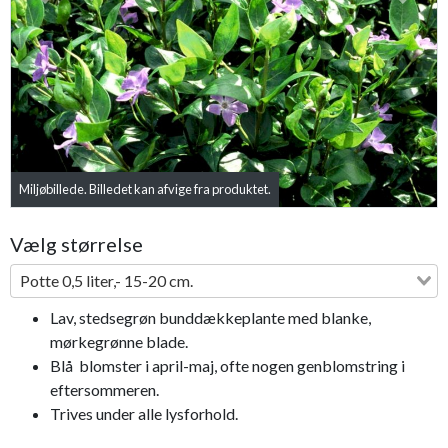
Previous
Next
Miljøbillede. Billedet kan afvige fra produktet.
Vælg størrelse
Potte 0,5 liter,- 15-20 cm.
Lav, stedsegrøn bunddækkeplante med blanke,
mørkegrønne blade.
Blå blomster i april-maj, ofte nogen genblomstring i
eftersommeren.
Trives under alle lysforhold.