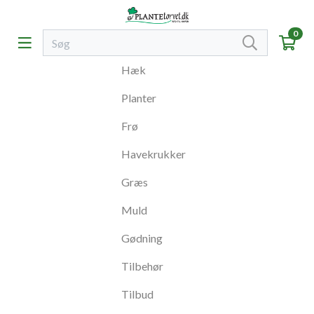
0
Hæk
Planter
Frø
Havekrukker
Græs
Muld
Gødning
Tilbehør
Tilbud