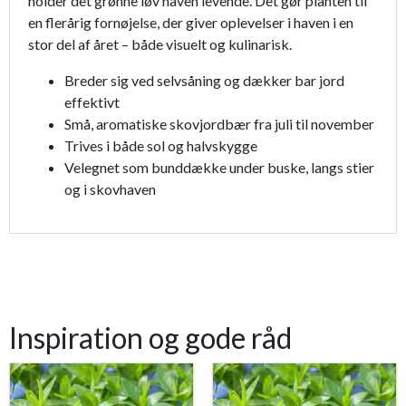
holder det grønne løv haven levende. Det gør planten til
en flerårig fornøjelse, der giver oplevelser i haven i en
stor del af året – både visuelt og kulinarisk.
Breder sig ved selvsåning og dækker bar jord
effektivt
Små, aromatiske skovjordbær fra juli til november
Trives i både sol og halvskygge
Velegnet som bunddække under buske, langs stier
og i skovhaven
Inspiration og gode råd