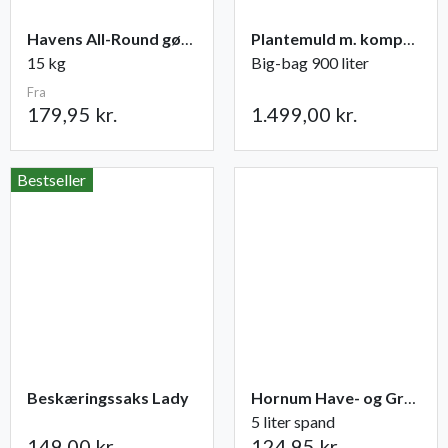
Havens All-Round gødning NPK 12-2-10
Plantemuld m. kompost fra Champost
15 kg
Big-bag 900 liter
Fra
179,95 kr.
1.499,00 kr.
Bestseller
Beskæringssaks Lady
Hornum Have- og Grøntsagsgødning NPK 9-2-5
5 liter spand
149,00 kr.
124,95 kr.