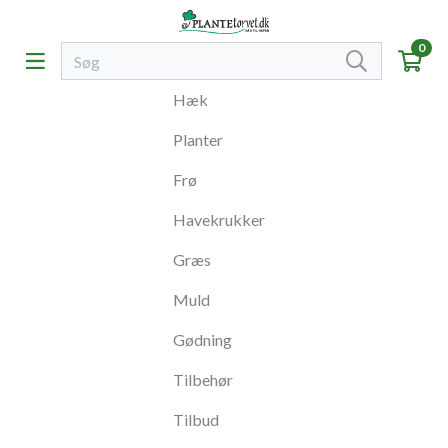
0
Hæk
Planter
Frø
Havekrukker
Græs
Muld
Gødning
Tilbehør
Tilbud