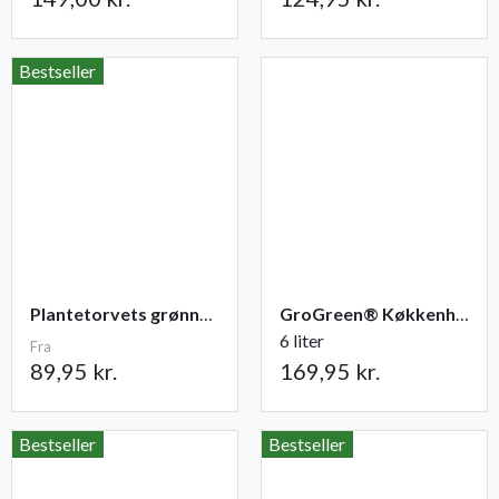
Bestseller
Plantetorvets grønne vandingspose 75 liter
GroGreen® Køkkenhave NPK 6-2-6 + 2% Mg
6 liter
Fra
89,95 kr.
169,95 kr.
Bestseller
Bestseller