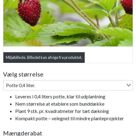
Previous
Next
Miljøbillede. Billedet kan afvige fra produktet.
Vælg størrelse
Potte 0,4 liter.
Leveres i 0,4 liters potte, klar til udplantning
Nem størrelse at etablere som bunddække
Plant 9 stk. pr. kvadratmeter for tæt dækning
Kompakt potte – velegnet til mindre planteprojekter
Mængderabat