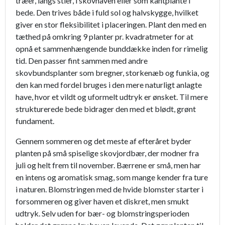
træer, langs stier, i skovhaven eller som kantplante i
bede. Den trives både i fuld sol og halvskygge, hvilket
giver en stor fleksibilitet i placeringen. Plant den med en
tæthed på omkring 9 planter pr. kvadratmeter for at
opnå et sammenhængende bunddække inden for rimelig
tid. Den passer fint sammen med andre
skovbundsplanter som bregner, storkenæb og funkia, og
den kan med fordel bruges i den mere naturligt anlagte
have, hvor et vildt og uformelt udtryk er ønsket. Til mere
strukturerede bede bidrager den med et blødt, grønt
fundament.
Gennem sommeren og det meste af efteråret byder
planten på små spiselige skovjordbær, der modner fra
juli og helt frem til november. Bærrene er små, men har
en intens og aromatisk smag, som mange kender fra ture
i naturen. Blomstringen med de hvide blomster starter i
forsommeren og giver haven et diskret, men smukt
udtryk. Selv uden for bær- og blomstringsperioden