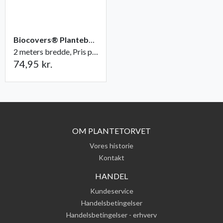
Biocovers® Plantebaseret ukrudtsdug - 100% nedbrydelig
2 meters bredde, Pris pr. løbende meter
74,95 kr.
OM PLANTETORVET
Vores historie
Kontakt
HANDEL
Kundeservice
Handelsbetingelser
Handelsbetingelser - erhverv