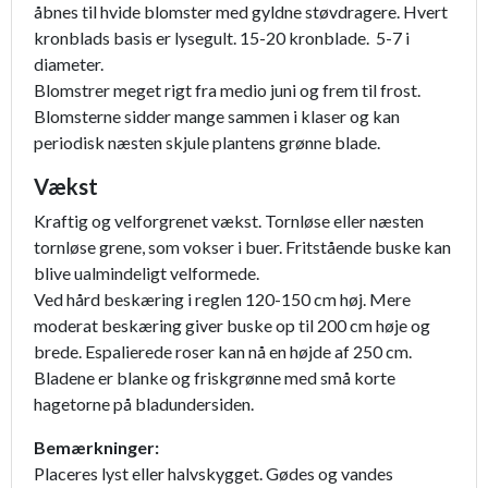
åbnes til hvide blomster med gyldne støvdragere. Hvert
kronblads basis er lysegult. 15-20 kronblade. 5-7 i
diameter.
Blomstrer meget rigt fra medio juni og frem til frost.
Blomsterne sidder mange sammen i klaser og kan
periodisk næsten skjule plantens grønne blade.
Vækst
Kraftig og velforgrenet vækst. Tornløse eller næsten
tornløse grene, som vokser i buer. Fritstående buske kan
blive ualmindeligt velformede.
Ved hård beskæring i reglen 120-150 cm høj. Mere
moderat beskæring giver buske op til 200 cm høje og
brede. Espalierede roser kan nå en højde af 250 cm.
Bladene er blanke og friskgrønne med små korte
hagetorne på bladundersiden.
Bemærkninger:
Placeres lyst eller halvskygget. Gødes og vandes