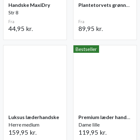
Handske MaxiDry
Plantetorvets grønne vandingspose 75 liter
Str 8
Fra
Fra
44,95 kr.
89,95 kr.
Bestseller
Luksus læderhandske
Premium læder handske Flutter
Herre medium
Dame lille
159,95 kr.
119,95 kr.