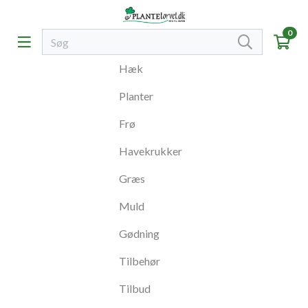
0
Hæk
Planter
Frø
Havekrukker
Græs
Muld
Gødning
Tilbehør
Tilbud