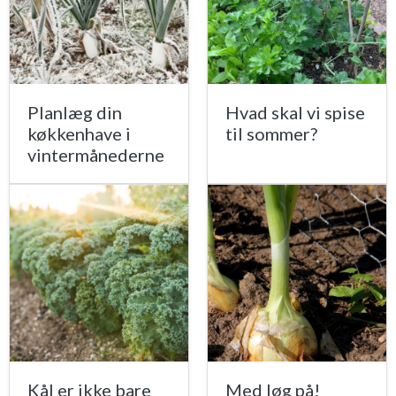
Planlæg din
Hvad skal vi spise
køkkenhave i
til sommer?
vintermånederne
Kål er ikke bare
Med løg på!