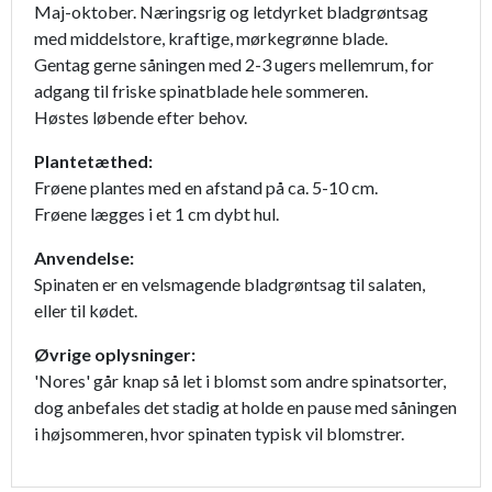
Maj-oktober. Næringsrig og letdyrket bladgrøntsag
med middelstore, kraftige, mørkegrønne blade.
Gentag gerne såningen med 2-3 ugers mellemrum, for
adgang til friske spinatblade hele sommeren.
Høstes løbende efter behov.
Plantetæthed:
Frøene plantes med en afstand på ca. 5-10 cm.
Frøene lægges i et 1 cm dybt hul.
Anvendelse:
Spinaten er en velsmagende bladgrøntsag til salaten,
eller til kødet.
Øvrige oplysninger:
'Nores' går knap så let i blomst som andre spinatsorter,
dog anbefales det stadig at holde en pause med såningen
i højsommeren, hvor spinaten typisk vil blomstrer.