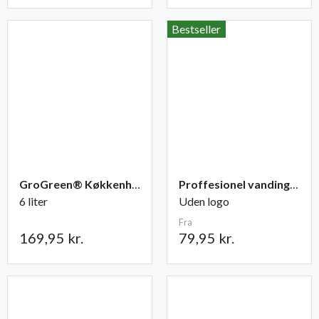
Bestseller
GroGreen® Køkkenhave NPK 6-2-6 + 2% Mg
Proffesionel vandingspose 100 liter
6 liter
Uden logo
Fra
169,95 kr.
79,95 kr.