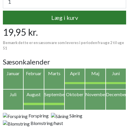
Læg i kurv
19,95 kr.
Bemærk dette er en sæsonvare som leveres i perioden fra uge 2 til uge
51
Sæsonkalender
Januar
Februar
Marts
April
Maj
Juni
Juli
August
September
Oktober
November
December
Forspiring
Såning
Blomstring/høst