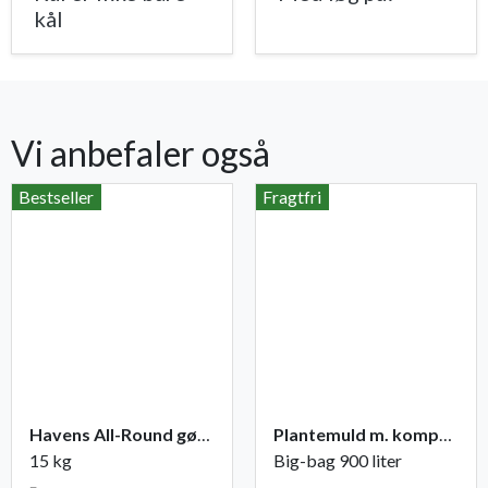
kål
Vi anbefaler også
Bestseller
Fragtfri
Havens All-Round gødning NPK 12-2-10
Plantemuld m. kompost fra Champost
15 kg
Big-bag 900 liter