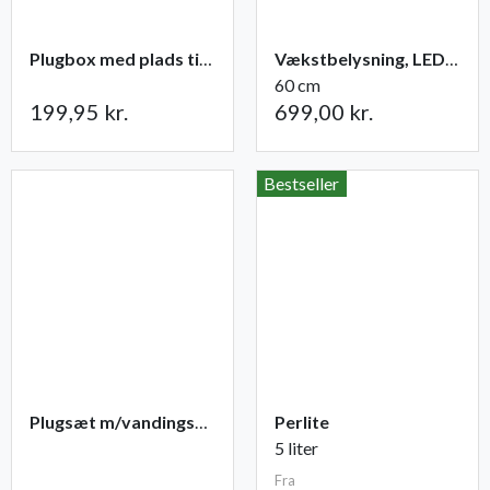
Plugbox med plads til 49 planter
Vækstbelysning, LED-panel 15 W med adapter
60 cm
199,95 kr.
699,00 kr.
Bestseller
Plugsæt m/vandingsmåtte 84 celler
Perlite
5 liter
Fra