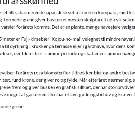
 forårsskønhed
er et lille, charmerende japansk kirsebær med en kompakt, rund kro
ag-formede grene giver busken et næsten skulpturelt udtryk, selv nå
r varsler forårets komme. Det er en plante, mange haveejere vælger
meter er Fuji-kirsebær 'Kojou-no-mai' velegnet til mindre haver,
også til dyrkning i krukker på terrasse eller i gårdhave, hvor dens
gækker, der blomstrer i samme periode og skaber en sammenhæng
lser. Forårets rosa blomsterflor tiltrækker bier og andre bestøve
æt, rund krone, der giver ro og fylde. Når efteråret nærmer sig, s
ene frem og giver busken en grafisk silhuet, der har stor prydværd
 kræve meget af gartneren. Den har et lavt gødningsbehov og kræver
noede grene