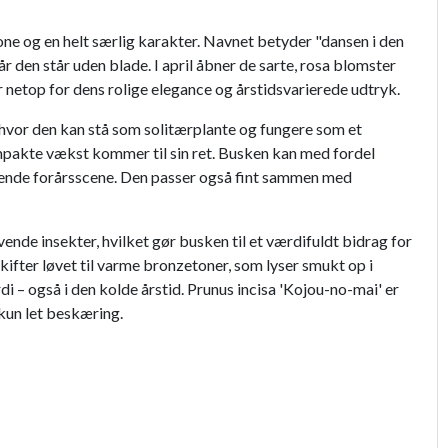
ne og en helt særlig karakter. Navnet betyder "dansen i den
r den står uden blade. I april åbner de sarte, rosa blomster
 netop for dens rolige elegance og årstidsvarierede udtryk.
 hvor den kan stå som solitærplante og fungere som et
 kompakte vækst kommer til sin ret. Busken kan med fordel
ende forårsscene. Den passer også fint sammen med
nde insekter, hvilket gør busken til et værdifuldt bidrag for
kifter løvet til varme bronzetoner, som lyser smukt op i
i – også i den kolde årstid. Prunus incisa 'Kojou-no-mai' er
 kun let beskæring.