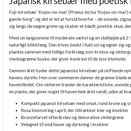
Japansk kirsebær med poetisk
Fuji-kirsebær 'Kojou-no-mai' (Prunus incisa 'Kojou-no-mai') 
gamle borg", og det er let at forstå hvorfor – de snoede, zigz
sig langs de nøgne grene og skaber et blødt, poetisk skue, de
Med sin langsomme til moderate vækst og en sluthøjde på 2-5 
naturligt blikkfang. Den trives bedst i fuld sol og egner sig 
plantes sammen med tidlige forårsløg som krokus og vinter
stedsegrønne buske, der giver kontrast til de lyse blomster.
Gennem året byder dette japanske kirsebær på skiftende opleve
havens dyreliv. Hen over sommeren danner de grønne blade en t
havebilledet. Om vinteren træder de karakteristiske, snoede gr
en plante, der giver noget til haven hele året rundt, uden at
Kompakt japansk kirsebær med smuk, rund krone og s
Rosa blomstring i april, der tiltrækker bier og insekter
Bronzefarvet efterårsløv og dekorative vintergrene
Velegnet til små haver og dyrkning i krukker