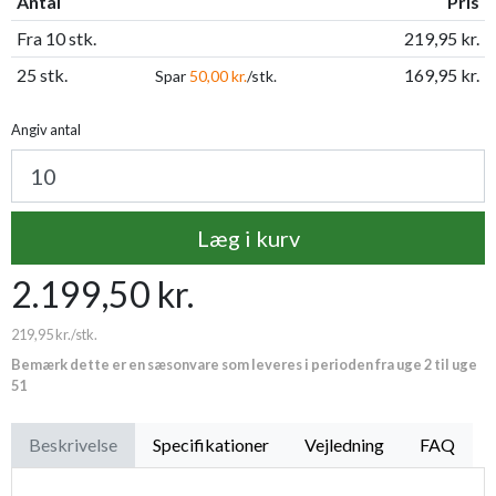
Antal
Pris
Fra 10 stk.
219,95 kr.
25 stk.
169,95 kr.
Spar
50,00 kr.
/stk.
Angiv antal
Læg i kurv
2.199,50 kr.
219,95 kr.
/stk.
Bemærk dette er en sæsonvare som leveres i perioden fra uge 2 til uge
51
Beskrivelse
Specifikationer
Vejledning
FAQ