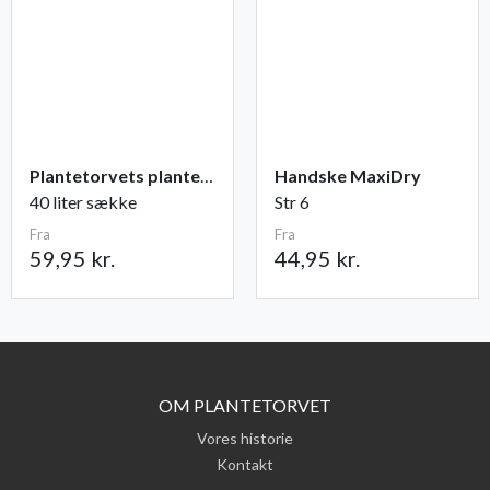
Plantetorvets plantejord
Handske MaxiDry
40 liter sække
Str 6
Fra
Fra
59,95 kr.
44,95 kr.
OM PLANTETORVET
Vores historie
Kontakt