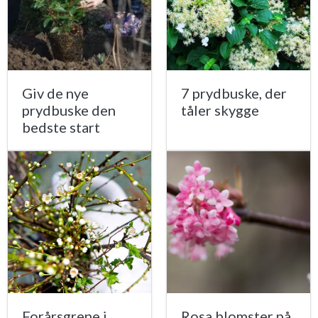
Giv de nye
7 prydbuske, der
prydbuske den
tåler skygge
bedste start
Forårsgrene i
Rosa blomster på