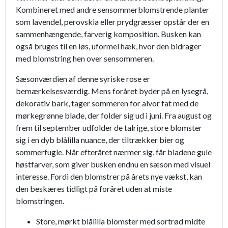
Kombineret med andre sensommerblomstrende planter
som lavendel, perovskia eller prydgræsser opstår der en
sammenhængende, farverig komposition. Busken kan
også bruges til en løs, uformel hæk, hvor den bidrager
med blomstring hen over sensommeren.
Sæsonværdien af denne syriske rose er
bemærkelsesværdig. Mens foråret byder på en lysegrå,
dekorativ bark, tager sommeren for alvor fat med de
mørkegrønne blade, der folder sig ud i juni. Fra august og
frem til september udfolder de talrige, store blomster
sig i en dyb blålilla nuance, der tiltrækker bier og
sommerfugle. Når efteråret nærmer sig, får bladene gule
høstfarver, som giver busken endnu en sæson med visuel
interesse. Fordi den blomstrer på årets nye vækst, kan
den beskæres tidligt på foråret uden at miste
blomstringen.
Store, mørkt blålilla blomster med sortrød midte