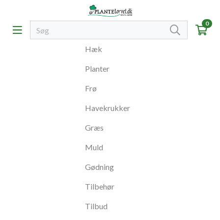
0
Hæk
Planter
Frø
Havekrukker
Græs
Muld
Gødning
Tilbehør
Tilbud