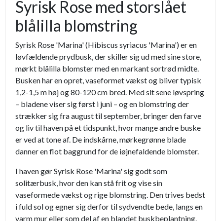
Syrisk Rose med storslået
blålilla blomstring
Syrisk Rose 'Marina' (Hibiscus syriacus 'Marina') er en
løvfældende prydbusk, der skiller sig ud med sine store,
mørkt blålilla blomster med en markant sortrød midte.
Busken har en opret, vaseformet vækst og bliver typisk
1,2-1,5 m høj og 80-120 cm bred. Med sit sene løvspring
– bladene viser sig først i juni – og en blomstring der
strækker sig fra august til september, bringer den farve
og liv til haven på et tidspunkt, hvor mange andre buske
er ved at tone af. De indskårne, mørkegrønne blade
danner en flot baggrund for de iøjnefaldende blomster.
I haven gør Syrisk Rose 'Marina' sig godt som
solitærbusk, hvor den kan stå frit og vise sin
vaseformede vækst og rige blomstring. Den trives bedst
i fuld sol og egner sig derfor til sydvendte bede, langs en
varm mur eller som del af en blandet buskbeplantning.