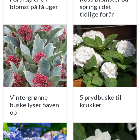
blomst på få uger
spring i det
tidlige forår
Vintergrønne
5 prydbuske til
buske lyser haven
krukker
op