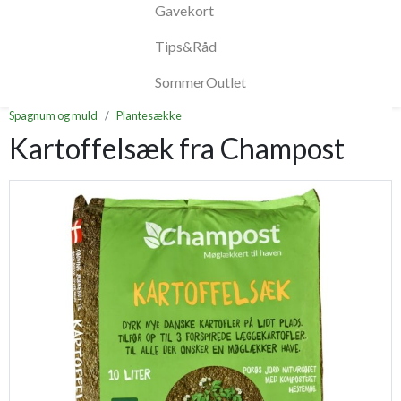
Gavekort
Tips&Råd
SommerOutlet
Spagnum og muld
Plantesække
Kartoffelsæk fra Champost
Previous
Next