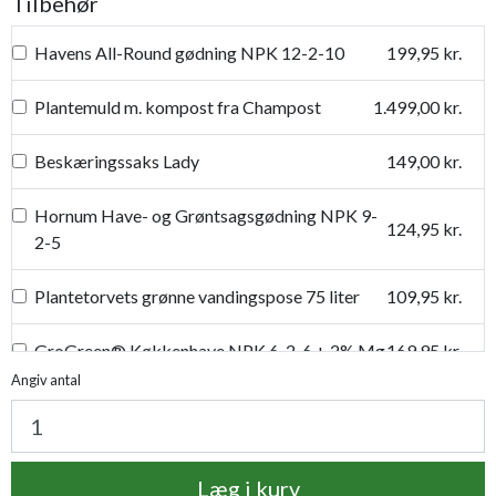
Tilbehør
Havens All-Round gødning NPK 12-2-10
199,95 kr.
Plantemuld m. kompost fra Champost
1.499,00 kr.
Beskæringssaks Lady
149,00 kr.
Hornum Have- og Grøntsagsgødning NPK 9-
124,95 kr.
2-5
Plantetorvets grønne vandingspose 75 liter
109,95 kr.
GroGreen® Køkkenhave NPK 6-2-6 + 2% Mg
169,95 kr.
Angiv antal
Proffesionel vandingspose 100 liter
149,95 kr.
Læg i kurv