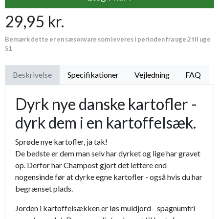
29,95 kr.
Bemærk dette er en sæsonvare som leveres i perioden fra uge 2 til uge
51
Beskrivelse
Specifikationer
Vejledning
FAQ
Dyrk nye danske kartofler -
dyrk dem i en kartoffelsæk.
Sprøde nye kartofler, ja tak!
De bedste er dem man selv har dyrket og lige har gravet
op. Derfor har Champost gjort det lettere end
nogensinde før at dyrke egne kartofler - også hvis du har
begrænset plads.
Jorden i kartoffelsækken er løs muldjord- spagnumfri