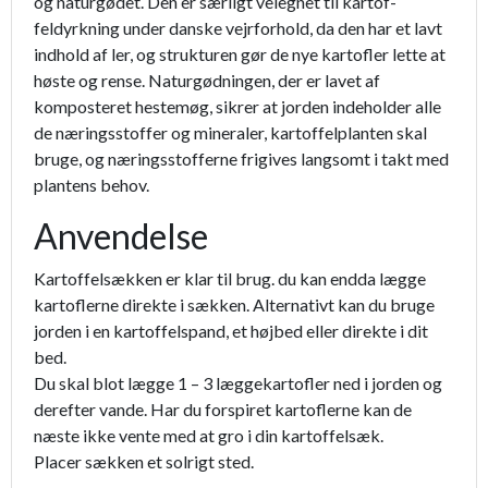
og naturgø­det. Den er særligt velegnet til kartof­
feldyrkning under danske vejrforhold, da den har et lavt
indhold af ler, og strukturen gør de nye kartofler lette at
høste og rense. Naturgødningen, der er lavet af
komposteret hestemøg, sikrer at jorden indeholder alle
de næringsstoffer og mineraler, kar­toffelplanten skal
bruge, og næringsstofferne frigives langsomt i takt med
plantens behov.
Anvendelse
Kartoffelsækken er klar til brug. du kan endda lægge
kartoflerne direkte i sækken. Alternativt kan du bruge
jorden i en kartoffelspand, et højbed eller direkte i dit
bed.
Du skal blot lægge 1 – 3 læggekartofler ned i jorden og
derefter vande. Har du forspiret kartoflerne kan de
næste ikke vente med at gro i din kartoffelsæk.
Placer sækken et solrigt sted.