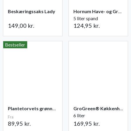
Beskæringssaks Lady
Hornum Have- og Grøntsagsgødning NPK 9-2-5
5 liter spand
149,00 kr.
124,95 kr.
Bestseller
Plantetorvets grønne vandingspose 75 liter
GroGreen® Køkkenhave NPK 6-2-6 + 2% Mg
6 liter
Fra
89,95 kr.
169,95 kr.