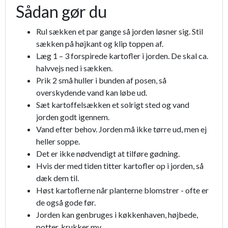
Sådan gør du
Rul sækken et par gange så jorden løsner sig. Stil
sækken på højkant og klip toppen af.
Læg 1 – 3 forspirede kartofler i jorden. De skal ca.
halvvejs ned i sækken.
Prik 2 små huller i bunden af posen, så
overskydende vand kan løbe ud.
Sæt kartoffelsækken et solrigt sted og vand
jorden godt igennem.
Vand efter behov. Jorden må ikke tørre ud, men ej
heller soppe.
Det er ikke nødvendigt at tilføre gødning.
Hvis der med tiden titter kartofler op i jorden, så
dæk dem til.
Høst kartoflerne når planterne blomstrer - ofte er
de også gode før.
Jorden kan genbruges i køkkenhaven, højbede,
potter, krukker mv.