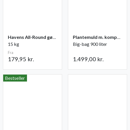
Havens All-Round gødning NPK 12-2-10
Plantemuld m. kompost fra Champost
15 kg
Big-bag 900 liter
Fra
179,95 kr.
1.499,00 kr.
Bestseller