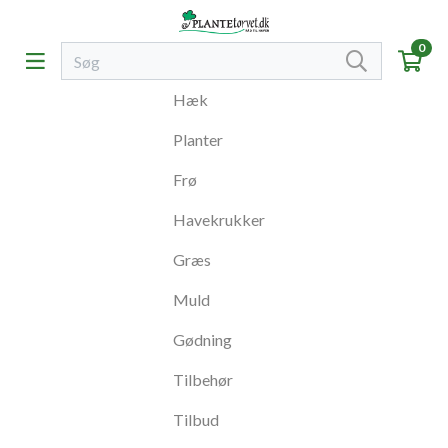
0
Hæk
Planter
Frø
Havekrukker
Græs
Muld
Gødning
Tilbehør
Tilbud