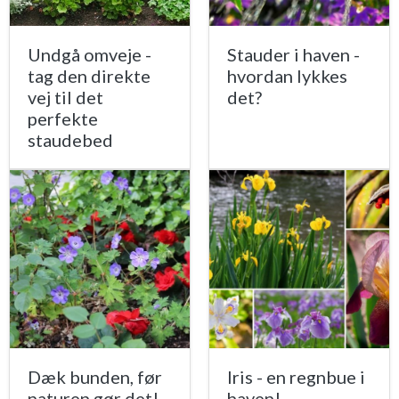
Undgå omveje -
Stauder i haven -
tag den direkte
hvordan lykkes
vej til det
det?
perfekte
staudebed
Dæk bunden, før
Iris - en regnbue i
naturen gør det!
haven!