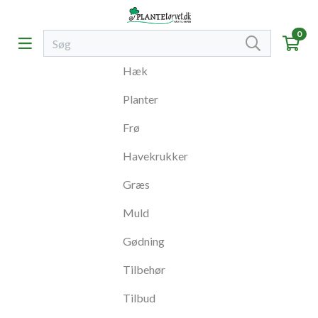
0
Hæk
Planter
Frø
Havekrukker
Græs
Muld
Gødning
Tilbehør
Tilbud