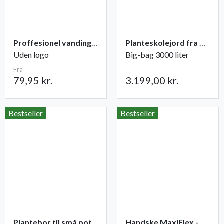
Proffesionel vandingspose 100 liter
Planteskolejord fra Champost
Uden logo
Big-bag 3000 liter
Fra
79,95 kr.
3.199,00 kr.
Bestseller
Bestseller
Plantebor til små potter
Handske MaxiFlex - Ultimate