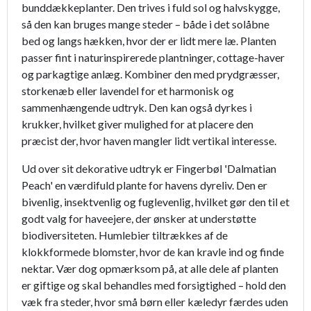
bunddækkeplanter. Den trives i fuld sol og halvskygge,
så den kan bruges mange steder – både i det solåbne
bed og langs hækken, hvor der er lidt mere læ. Planten
passer fint i naturinspirerede plantninger, cottage-haver
og parkagtige anlæg. Kombiner den med prydgræsser,
storkenæb eller lavendel for et harmonisk og
sammenhængende udtryk. Den kan også dyrkes i
krukker, hvilket giver mulighed for at placere den
præcist der, hvor haven mangler lidt vertikal interesse.
Ud over sit dekorative udtryk er Fingerbøl 'Dalmatian
Peach' en værdifuld plante for havens dyreliv. Den er
bivenlig, insektvenlig og fuglevenlig, hvilket gør den til et
godt valg for haveejere, der ønsker at understøtte
biodiversiteten. Humlebier tiltrækkes af de
klokkformede blomster, hvor de kan kravle ind og finde
nektar. Vær dog opmærksom på, at alle dele af planten
er giftige og skal behandles med forsigtighed – hold den
væk fra steder, hvor små børn eller kæledyr færdes uden