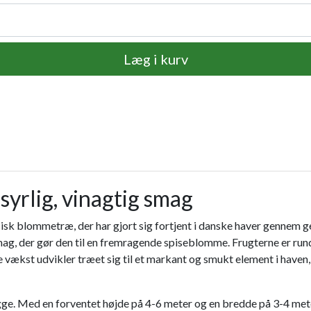
Læg i kurv
yrlig, vinagtig smag
sisk blommetræ, der har gjort sig fortjent i danske haver gennem 
 smag, der gør den til en fremragende spiseblomme. Frugterne er ru
ge vækst udvikler træet sig til et markant og smukt element i haven
ygge. Med en forventet højde på 4-6 meter og en bredde på 3-4 mete