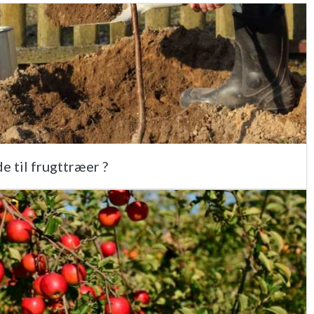
e til frugttræer ?