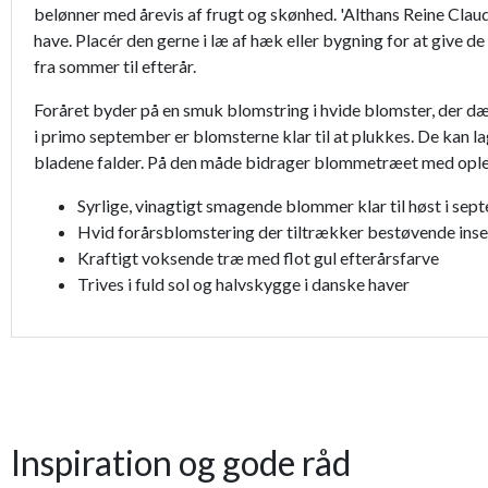
belønner med årevis af frugt og skønhed. 'Althans Reine Clau
have. Placér den gerne i læ af hæk eller bygning for at give
fra sommer til efterår.
Foråret byder på en smuk blomstring i hvide blomster, der dæ
i primo september er blomsterne klar til at plukkes. De kan lagr
bladene falder. På den måde bidrager blommetræet med oplevelse
Syrlige, vinagtigt smagende blommer klar til høst i se
Hvid forårsblomstering der tiltrækker bestøvende ins
Kraftigt voksende træ med flot gul efterårsfarve
Trives i fuld sol og halvskygge i danske haver
Inspiration og gode råd