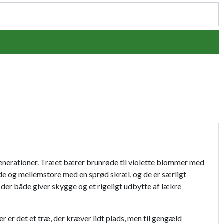
generationer. Træet bærer brunrøde til violette blommer med
nde og mellemstore med en sprød skræl, og de er særligt
, der både giver skygge og et rigeligt udbytte af lækre
r er det et træ, der kræver lidt plads, men til gengæld