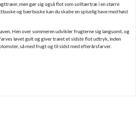
gttræer, men gør sig også flot som solitærtræ i en større
rugtbuske og bærbuske kan du skabe en spiselig have med høst
 haven. Hen over sommeren udvikler frugterne sig langsomt, og
farves løvet gult og giver træet et sidste flot udtryk, inden
lomster, så med frugt og til sidst med efterårsfarver.