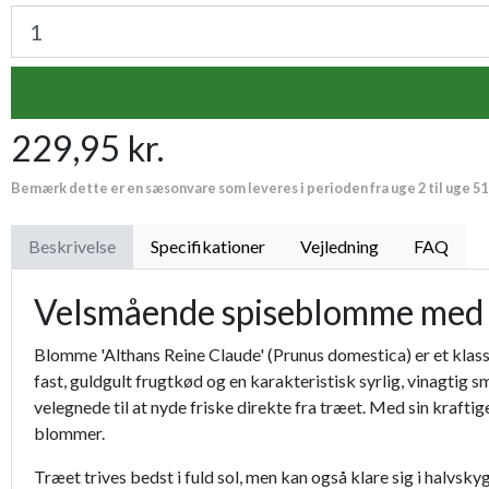
229,95 kr.
Bemærk dette er en sæsonvare som leveres i perioden fra uge 2 til uge 51
Beskrivelse
Specifikationer
Vejledning
FAQ
Velsmående spiseblomme med s
Blomme 'Althans Reine Claude' (Prunus domestica) er et klas
fast, guldgult frugtkød og en karakteristisk syrlig, vinagtig
velegnede til at nyde friske direkte fra træet. Med sin krafti
blommer.
Træet trives bedst i fuld sol, men kan også klare sig i halvsk