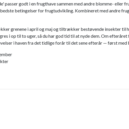
de' passer godt i en frugthave sammen med andre blomme- eller fru
 de bedste betingelser for frugtudvikling. Kombineret med andre f
kker grenene i april og maj og tiltrækker bestøvende insekter til
es i op til to uger, så du har god tid til at nyde dem. Om efteråret 
r i haven fra det tidlige forår til det sene efterår — først med b
ptember
ekter