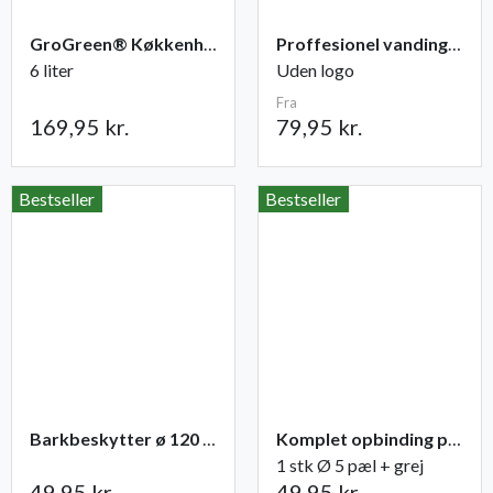
GroGreen® Køkkenhave NPK 6-2-6 + 2% Mg
Proffesionel vandingspose 100 liter
6 liter
Uden logo
Fra
169,95 kr.
79,95 kr.
Bestseller
Bestseller
Barkbeskytter ø 120 mm. sort - 65 cm.
Komplet opbinding pæl + grej til træer
1 stk Ø 5 pæl + grej
49,95 kr.
49,95 kr.