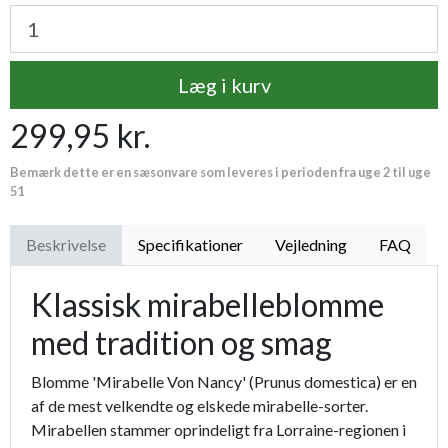
Læg i kurv
299,95 kr.
Bemærk dette er en sæsonvare som leveres i perioden fra uge 2 til uge
51
Beskrivelse
Specifikationer
Vejledning
FAQ
Klassisk mirabelleblomme
med tradition og smag
Blomme 'Mirabelle Von Nancy' (Prunus domestica) er en
af de mest velkendte og elskede mirabelle-sorter.
Mirabellen stammer oprindeligt fra Lorraine-regionen i