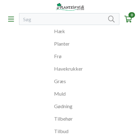
0
Hæk
Planter
Frø
Havekrukker
Græs
Muld
Gødning
Tilbehør
Tilbud