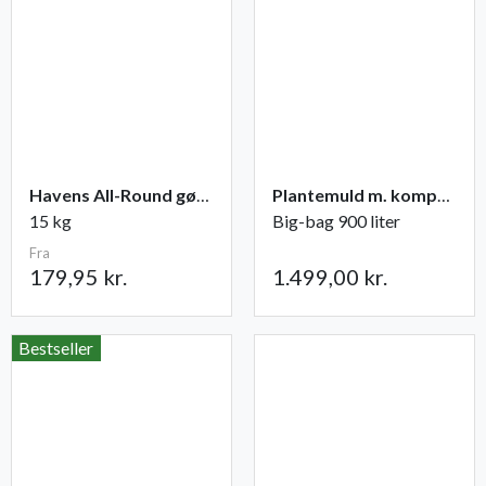
Havens All-Round gødning NPK 12-2-10
Plantemuld m. kompost fra Champost
15 kg
Big-bag 900 liter
Fra
179,95 kr.
1.499,00 kr.
Bestseller