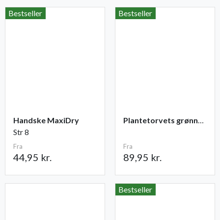
Bestseller
Bestseller
Handske MaxiDry
Plantetorvets grønne vandingspose 75 liter
Str 8
Fra
Fra
44,95 kr.
89,95 kr.
Bestseller