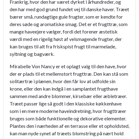
Frankrig, hvor den har været dyrket i århundreder, og
den har med god grund fundet vej til danske haver. Træet
bærer små, rundagtige gule frugter, som er kendte for
deres søde og aromatiske smag. Det er et frugttræ, som
mange haveejere vælger, fordi det forener æstetisk
værdi med en rigelig høst af velsmagende frugter, der
kan bruges til alt fra friskspist frugt til marmelade,
syltning og bagværk.
Mirabelle Von Nancy er et oplagt valg til den have, hvor
der er plads til et mellemstort frugttræ. Den kan stå som
solitærtræ i plænen, hvor den får lov at udfolde sin
krone, eller den kan indgå i en samplantet frugthave
sammen med andre blommer, kirsebær eller æbletræer.
Træet passer lige så godt i den klassiske køkkenhave
som i en mere moderne haveindretning, hvor frugttræer
bruges som både funktionelle og dekorative elementer.
Plantes den i nærheden af en terrasse eller et opholdsted,
kan man nyde synet af træets blomstring på nært hold