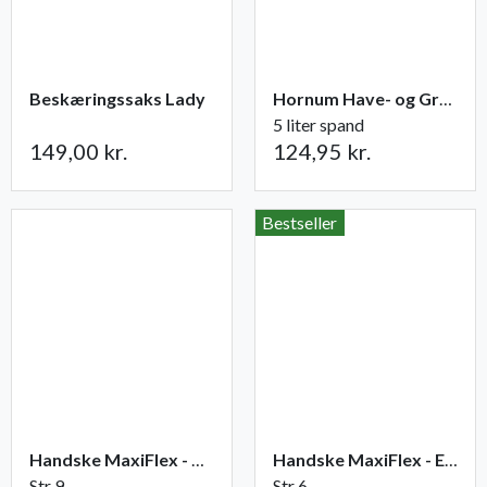
Beskæringssaks Lady
Hornum Have- og Grøntsagsgødning NPK 9-2-5
5 liter spand
149,00 kr.
124,95 kr.
Bestseller
Handske MaxiFlex - Ultimate
Handske MaxiFlex - Endurance
Str 9
Str 6