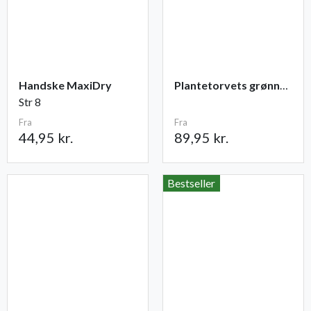
Handske MaxiDry
Plantetorvets grønne vandingspose 75 liter
Str 8
Fra
Fra
44,95 kr.
89,95 kr.
Bestseller