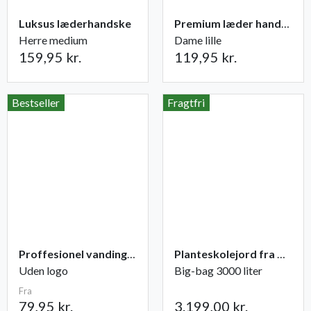
Luksus læderhandske
Premium læder handske Flutter
Herre medium
Dame lille
159,95 kr.
119,95 kr.
Bestseller
Fragtfri
Proffesionel vandingspose 100 liter
Planteskolejord fra Champost
Uden logo
Big-bag 3000 liter
Fra
79,95 kr.
3.199,00 kr.