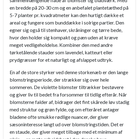
sammenhængende flade af blomster og bladværk. Med
en bredde på 20-30 cm og en anbefalet plantetæthed på
5-7 planter pr. kvadratmeter kan den hurtigt dække et
areal og fungere som bunddække i solrige partier. Den
egner sig også til stenhaver, skråninger og tørre bede,
hvor den holder sig kompakt og pæn uden at kræve
meget vedligeholdelse. Kombiner den med andre
tørketålende stauder som lavendel, katteurt eller
prydgræsser for et naturligt og afslappet udtryk.
En af de store styrker ved denne storkenæb er den lange
blomstringsperiode, der strækker sig over hele
sommeren. De violette blomster tiltrækker bestøvere
og giver liv til bedet fra forsommer til tidlig efterår. Når
blomsterne falder af, bidrager det fint skårede løv stadig
med struktur og grøn fylde, og om efteråret antager
bladene ofte smukke rødlige nuancer, der giver
sæsoninteresse langt ud over blomstringstiden. Det er
en staude, der giver meget tilbage med et minimum af