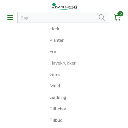
0
Hæk
Planter
Frø
Havekrukker
Græs
Muld
Gødning
Tilbehør
Tilbud