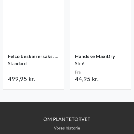
Felco beskærersaks. nr. 2
Handske MaxiDry
Standard
Str 6
Fra
499,95 kr.
44,95 kr.
OM PLANTETORVET
Vores historie