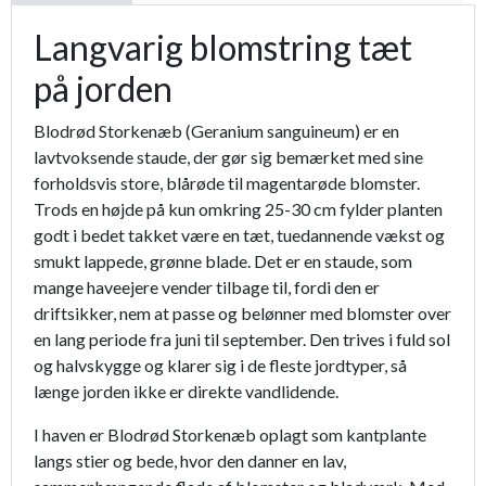
Langvarig blomstring tæt
på jorden
Blodrød Storkenæb (Geranium sanguineum) er en
lavtvoksende staude, der gør sig bemærket med sine
forholdsvis store, blårøde til magentarøde blomster.
Trods en højde på kun omkring 25-30 cm fylder planten
godt i bedet takket være en tæt, tuedannende vækst og
smukt lappede, grønne blade. Det er en staude, som
mange haveejere vender tilbage til, fordi den er
driftsikker, nem at passe og belønner med blomster over
en lang periode fra juni til september. Den trives i fuld sol
og halvskygge og klarer sig i de fleste jordtyper, så
længe jorden ikke er direkte vandlidende.
I haven er Blodrød Storkenæb oplagt som kantplante
langs stier og bede, hvor den danner en lav,