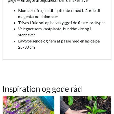
pleje — en ægte arbejdshest i den danske have.
Blomstrer fra juni til september med blårøde til
magentarøde blomster
Trives i fuld sol og halvskygge i de fleste jordtyper
Velegnet som kantplante, bunddække og i
stenhaver
Lavtvoksende og nem at passe med en højde på
25-30 cm
Inspiration og gode råd